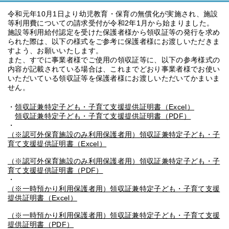
令和元年10月1日より幼児教育・保育の無償化が実施され、施設
等利用費についての請求受付が令和2年1月から始まりました。
施設等利用給付認定を受けた保護者様から領収証等の発行を求め
られた際は、以下の様式をご参考に保護者様にお渡しいただきま
すよう、お願いいたします。
また、すでに事業者様でご使用の領収証等に、以下の参考様式の
内容が記載されている場合は、これまでどおり事業者様でお使い
いただいている領収証等を保護者様にお渡しいただいてかまいま
せん。
・
領収証兼特定子ども・子育て支援提供証明書（Excel）
領収証兼特定子ども・子育て支援提供証明書（PDF）
・
（※認可外保育施設のみ利用保護者用）領収証兼特定子ども・子
育て支援提供証明書（Excel）
（※認可外保育施設のみ利用保護者用）領収証兼特定子ども・子
育て支援提供証明書（PDF）
・
（※一時預かり利用保護者用）領収証兼特定子ども・子育て支援
提供証明書（Excel）
（※一時預かり利用保護者用）領収証兼特定子ども・子育て支援
提供証明書（PDF）