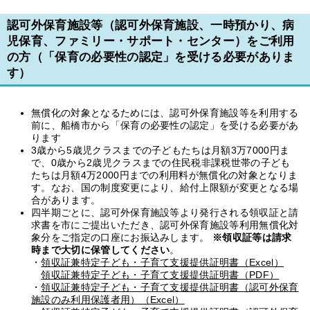
認可外保育施設等（認可外保育施設、一時預かり、病
児保育、ファミリー・サポート・センター）をご利用
の方（「保育の必要性の認定」を受ける必要がありま
す）
無償化の対象となるためには、認可外保育施設等を利用する
前に、船橋市から「保育の必要性の認定」を受ける必要があ
ります
3歳から5歳児クラスまでの子どもたちは月額3万7000円ま
で、0歳から2歳児クラスまでの住民税非課税世帯の子ども
たちは月額4万2000円までの利用料が無償化の対象となりま
す。なお、国の制度変更により、給付上限額が変更となる場
合があります。
四半期ごとに、認可外保育施設等より発行される領収証と請
求書を市にご提出いただき、認可外保育施設等利用無償化対
象分をご指定の口座にお振込みします。
※領収証等は請求
時まで大切に保管してください
。
・
領収証兼特定子ども・子育て支援提供証明書（Excel）
領収証兼特定子ども・子育て支援提供証明書（PDF）
・
領収証兼特定子ども・子育て支援提供証明書（認可外保育
施設のみ利用保護者用）（Excel）