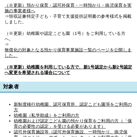
（※更新）預かり保育・認可外保育・一時預かり・病児保育を実
施の事業者様へ
⇒領収証兼特定子ども・子育て支援提供証明書の参考様式を掲載
しました。
（※更新）幼稚園や認定こども園（1号）をご利用している方
へ。
⇒
無償化の対象となる預かり保育事業施設一覧のページを公開しま
した。
（※更新）幼稚園を利用している方で、新1号認定から新2号認定
へ変更を希望される場合について
対象者
新制度移行幼稚園、認可保育所、認定こども園等をご利用の
方
幼稚園（私学助成）をご利用の方
幼稚園および認定こども園の預かり保育をご利用の方（「保
育の必要性の認定」を受ける必要があります）
認可外保育施設等（認可外保育施設、一時預かり、病児保