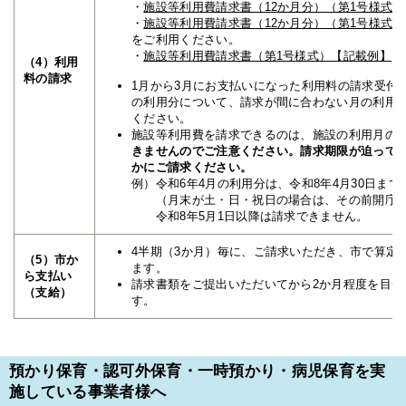
・
施設等利用費請求書（12か月分）（第1号様式）
・
施設等利用費請求書（12か月分）（第1号様式）【
をご利用ください。
・
施設等利用費請求書（第1号様式）【記載例】
（4）利用
料の請求
1月から3月にお支払いになった利用料の請求受付期
の利用分について、請求が間に合わない月の利用
ください。
施設等利用費を請求できるのは、施設の利用月の翌
きませんのでご注意ください。
請求期限が迫って
かにご請求ください。
例）令和6年4月の利用分は、令和8年4月30日ま
（月末が土・日・祝日の場合は、その前開庁日
令和8年5月1日以降は請求できません。
4半期（3か月）毎に、ご請求いただき、市で算定
（5）市か
ます。
ら支払い
請求書類をご提出いただいてから2か月程度を目
（支給）
す。
預かり保育・認可外保育・一時預かり・病児保育を実
施している事業者様へ