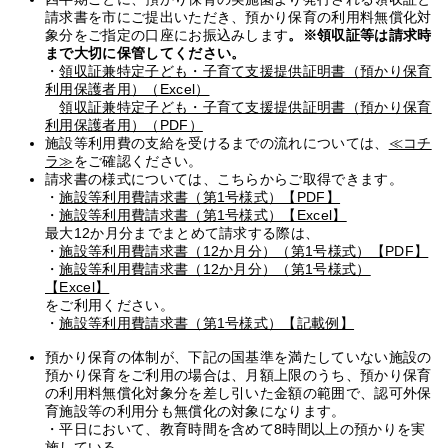
請求書を市にご提出いただき、預かり保育の利用料無償化対
象分をご指定の口座にお振込みします
。※領収証等は請求時
まで大切に保管してください。
・
領収証兼特定子ども・子育て支援提供証明書（預かり保育
利用保護者用）（Excel）
領収証兼特定子ども・子育て支援提供証明書（預かり保育
利用保護者用）（PDF）
施設等利用費の支給を受けるまでの流れについては、
≪コチ
ラ≫
をご確認ください。
請求書の様式については、こちらからご取得できます。
・
施設等利用費請求書（第1号様式）【PDF】
・
施設等利用費請求書（第1号様式）【Excel】
最大12か月分までまとめて請求する際は、
・
施設等利用費請求書（12か月分）（第1号様式）【PDF】
・
施設等利用費請求書（12か月分）（第1号様式）
【Excel】
をご利用ください。
・
施設等利用費請求書（第1号様式）【記載例】
預かり保育の体制が、下記の国基準を満たしていない施設の
預かり保育をご利用の場合は、月額上限のうち、預かり保育
の利用料無償化対象分を差し引いた金額の範囲で、認可外保
育施設等の利用分も無償化の対象になります。
・平日において、教育時間を含めて8時間以上の預かりを実
施している