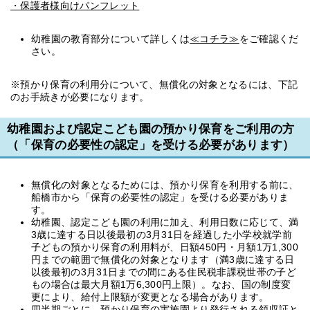
・保護者様向けパンフレット
幼稚園の教育部分について詳しくは
≪コチラ≫
をご確認くだ
さい。
※預かり保育の利用分について、無償化の対象となるには、下記
のお手続きが必要になります。
幼稚園および認定こども園の預かり保育をご利用の方
（「保育の必要性の認定」を受ける必要があります）
無償化の対象となるためには、預かり保育を利用する前に、
船橋市から「保育の必要性の認定」を受ける必要がありま
す。
幼稚園、認定こども園の利用に加え、利用日数に応じて、満
3歳に達する日以後最初の3月31日を経過した小学校就学前
子どもの預かり保育の利用料が、日額450円・月額1万1,300
円までの範囲で無償化の対象となります（満3歳に達する日
以後最初の3月31日までの間にある住民税非課税世帯の子ど
もの場合は最大月額1万6,300円上限）。なお、国の制度変
更により、給付上限額が変更となる場合があります。
四半期ごとに、預かり保育の実施園より発行される領収証と