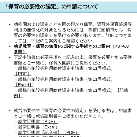
「保育の必要性の認定」の申請について
幼稚園および認定こども園の預かり保育、認可外保育施設等
利用の無償化の対象となるためには、事前に船橋市から「保
育の必要性の認定」を受ける必要があります。詳細につきま
しては、下記のご案内をご確認ください。
幼児教育・保育の無償化に関する手続きのご案内（P3~4,8
参照）
下記申請書に必要事項をご記入の上、保育を必要とする要件
書類とご一緒に、保育入園課にご提出ください。
・
船橋市施設等利用給付認定申請書（第11号様式）
【PDF】
・
船橋市施設等利用給付認定申請書（第11号様式）
【Excel】
・
船橋市施設等利用給付認定申請書（第11号様式）【記載
例】
就労の要件で「保育の必要性の認定」を受ける方は、申請書
とご一緒に就労証明書をご提出いただきます。
・
就労証明書（PDF）
・
就労証明書（Excel）
・
就労証明書【記入例】（PDF）