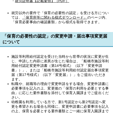
・
就労証明書【記載要領】（PDF）
就労以外の要件で「保育の必要性の認定」を受ける方につい
ては、
「保育所等に関わる様式ダウンロード」
のページ内、
「保育必要事由の確認書類」から様式を取得できます。
「保育の必要性の認定」の変更申請・届出事項変更届
について
施設等利用給付認定を受けた当時から世帯の状況に変更が生
じ、申請した内容に差異が生じた場合は、「船橋市施設等利
用給付認定変更申請書（第14号様式）（以下「変更申請
書」）」、または「船橋市施設等利用給付認定届出事項変更
届（第17号様式）（以下「変更届」）」をご提出いただき
ます。
転職や、就職等の理由で変更申請をする場合、変更申請書に
必要事項を記入の上、変更後の「保育の利用を必要とする事
由」に応じた要件書類を添付して保育入園課までご提出くだ
さい。
幼稚園を利用している方で、新1号認定から新2号認定へ変
更を希望される場合も同様に、変更申請書に必要事項を記入
の上、保育を必要とする要件書類とご一緒に保育入園課まで