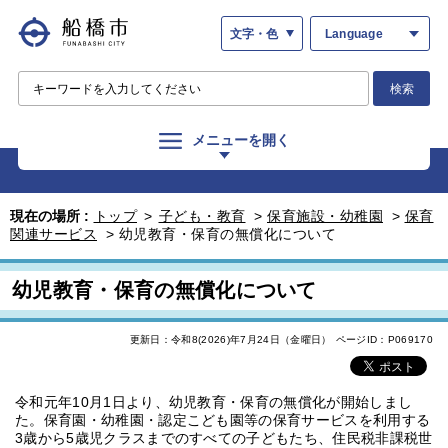
文字・色
Language
検索
メニューを開く
現在の場所 :
トップ
>
子ども・教育
>
保育施設・幼稚園
>
保育
関連サービス
>
幼児教育・保育の無償化について
幼児教育・保育の無償化について
更新日：令和8(2026)年7月24日（金曜日）
ページID：P069170
令和元年10月1日より、幼児教育・保育の無償化が開始しまし
た。保育園・幼稚園・認定こども園等の保育サービスを利用する
3歳から5歳児クラスまでのすべての子どもたち、住民税非課税世