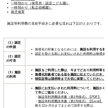
一時預かり（保育所・認定こども園）
一時預かり（私立幼稚園）
病児保育
施設等利用費の支給手続きに必要な流れは下記のとおりです。
（1）認定
の申請
無償化の対象となるためには、
施設を利用する前
認定
を受ける前にお支払いされた利用料は無償化
（2）認定
の可否
施設をご利用した際は、今までどおり利用料等を
（3）施設
無償化対象者である旨を施設に伝えていただき、
の利用
領収証等は請求時まで大切に保管してください。
施設にお支払いされた利用料について、施設から
て市にご提出ください。
・
施設等利用費請求書（第1号様式）【PDF】
・
施設等利用費請求書（第1号様式）【Excel】
最大12か月分までまとめて請求する際は、