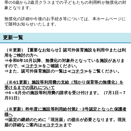
帯の0歳から2歳児クラスまでの子どもたちの利用料が無償化の対
象となります。
無償化の詳細や今後のお手続き等については、本ホームページに
て随時お知らせいたします。
更新一覧
（※更新）【重要なお知らせ】認可外保育施設を利用中または利
用をご検討の方へ
⇒令和6年10月以降、無償化の対象外となっている施設がありま
すので、≪
コチラ
≫をご確認ください。
⇒また、認可外保育施設の一覧は≪
コチラ
≫をご覧ください。
（※4/1更新）施設等利用費の支給（預かり保育等の無償化）を
受けるまでの流れについて
⇒4～6月分の施設等利用費の請求を受け付けます。（7月1日～7
月31日）
（※更新）昨年度に施設等利用給付第2・3号認定となった保護者
様へ
⇒認定の継続のために「現況届」の提出が必要となります。現況
届の詳細なご案内は
≪コチラ≫
まで