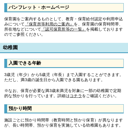
パンフレット・ホームページ
保育園をご案内するものとして、教育・保育給付認定や利用申込
みについて
『保育所等利用のご案内』
を、保育園の保育時間帯、
所在地などについて
『認可保育所等の一覧』
を掲載しております
のでご参照ください。
幼稚園
入園できる年齢
3歳児（年少）から5歳児（年長）まで入園することができます。
ただし、満3歳の誕生日から入園できる園もあります。
※なお、保育が必要な満3歳未満児を対象に一部の幼稚園で定期
的な預かりを行っています。詳細は
コチラ
をご確認ください。
預かり時間
施設ごとに預かり時間帯（教育時間と預かり保育）が異なります
が、長い時間帯、預かり保育を実施している幼稚園もあります。