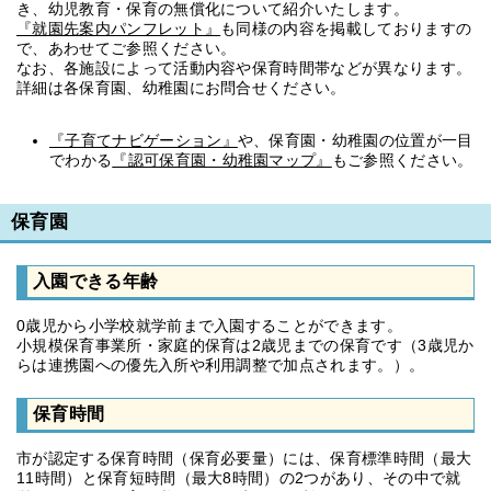
き、幼児教育・保育の無償化について紹介いたします。
『就園先案内パンフレット』
も同様の内容を掲載しておりますの
で、あわせてご参照ください。
なお、各施設によって活動内容や保育時間帯などが異なります。
詳細は各保育園、幼稚園にお問合せください。
『子育てナビゲーション』
や、保育園・幼稚園の位置が一目
でわかる
『認可保育園・幼稚園マップ』
もご参照ください。
保育園
入園できる年齢
0歳児から小学校就学前まで入園することができます。
小規模保育事業所・家庭的保育は2歳児までの保育です（3歳児か
らは連携園への優先入所や利用調整で加点されます。）。
保育時間
市が認定する保育時間（保育必要量）には、保育標準時間（最大
11時間）と保育短時間（最大8時間）の2つがあり、その中で就