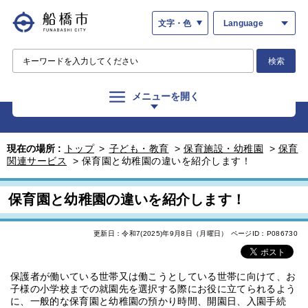
文字・色
Language
検索
メニューを開く
現在の場所 :
トップ
>
子ども・教育
>
保育施設・幼稚園
>
保育
関連サービス
>
保育園と幼稚園の違いを紹介します！
保育園と幼稚園の違いを紹介します！
更新日：令和7(2025)年9月8日（月曜日）
ページID：P086730
保護者が働いている世帯又は働こうとしている世帯に向けて、お
子様の小学校までの就園先を選択する際にお役に立てられるよう
に、一般的な保育園と幼稚園の預かり時間、開園日、入園手続