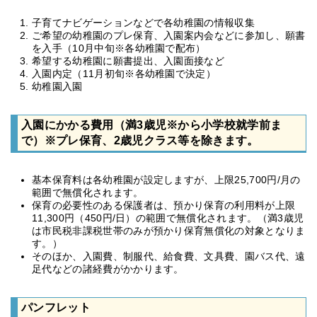
子育てナビゲーションなどで各幼稚園の情報収集
ご希望の幼稚園のプレ保育、入園案内会などに参加し、願書
を入手（10月中旬※各幼稚園で配布）
希望する幼稚園に願書提出、入園面接など
入園内定（11月初旬※各幼稚園で決定）
幼稚園入園
入園にかかる費用（満3歳児※から小学校就学前ま
で）※プレ保育、2歳児クラス等を除きます。
基本保育料は各幼稚園が設定しますが、上限25,700円/月の
範囲で無償化されます。
保育の必要性のある保護者は、預かり保育の利用料が上限
11,300円（450円/日）の範囲で無償化されます。（満3歳児
は市民税非課税世帯のみが預かり保育無償化の対象となりま
す。）
そのほか、入園費、制服代、給食費、文具費、園バス代、遠
足代などの諸経費がかかります。
パンフレット