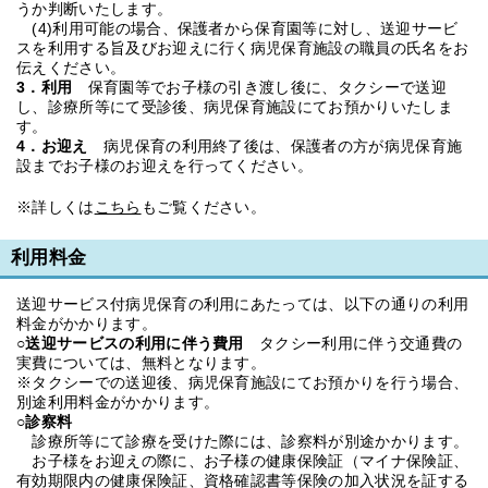
うか判断いたします。
(4)利用可能の場合、保護者から保育園等に対し、送迎サービ
スを利用する旨及びお迎えに行く病児保育施設の職員の氏名をお
伝えください。
3．利用
保育園等でお子様の引き渡し後に、タクシーで送迎
し、診療所等にて受診後、病児保育施設にてお預かりいたしま
す。
4．お迎え
病児保育の利用終了後は、保護者の方が病児保育施
設までお子様のお迎えを行ってください。
※詳しくは
こちら
もご覧ください。
利用料金
送迎サービス付病児保育の利用にあたっては、以下の通りの利用
料金がかかります。
○送迎サービスの利用に伴う費用
タクシー利用に伴う交通費の
実費については、無料となります。
※タクシーでの送迎後、病児保育施設にてお預かりを行う場合、
別途利用料金がかかります。
○診察料
診療所等にて診療を受けた際には、診察料が別途かかります。
お子様をお迎えの際に、お子様の健康保険証（マイナ保険証、
有効期限内の健康保険証、資格確認書等保険の加入状況を証する