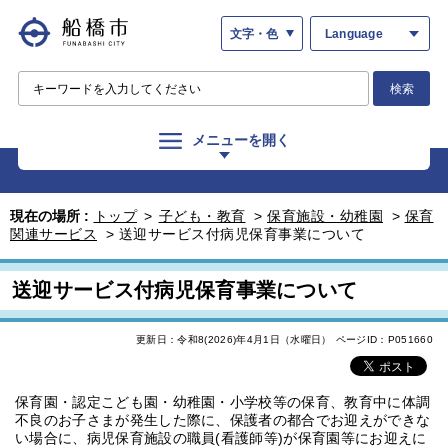
文字・色
Language
検索
メニューを開く
現在の場所 :
トップ
>
子ども・教育
>
保育施設・幼稚園
>
保育
関連サービス
>
送迎サービス付病児保育事業について
送迎サービス付病児保育事業について
更新日：令和8(2026)年4月1日（水曜日）
ページID：P051660
保育園・認定こども園・幼稚園・小学校等の保育、教育中に体調
不良のお子さまが発生した際に、保護者の都合でお迎えができな
い場合に、病児保育施設の職員(看護師等)が保育園等にお迎えに