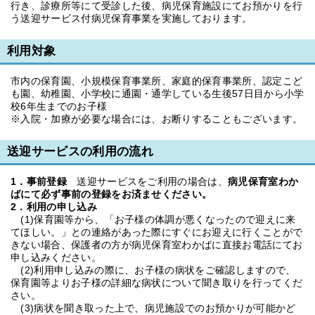
行き、診療所等にて受診した後、病児保育施設にてお預かりを行
う送迎サービス付病児保育事業を実施しております。
利用対象
市内の保育園、小規模保育事業所、家庭的保育事業所、認定こど
も園、幼稚園、小学校に通園・通学している生後57日目から小学
校6年生までのお子様
※入院・加療が必要な場合には、お断りすることもございます。
送迎サービスの利用の流れ
1．事前登録
送迎サービスをご利用の場合は、
病児保育室わか
ばにて必ず事前の登録をお済ませください。
2．利用の申し込み
(1)保育園等から、「お子様の体調が悪くなったので迎えに来
てほしい。」との連絡があった際にすぐにお迎えに行くことがで
きない場合、保護者の方が病児保育室わかばに直接お電話にてお
申し込みください。
(2)利用申し込みの際に、お子様の病状をご確認しますので、
保育園等よりお子様の詳細な病状について聞き取りを行ってくだ
さい。
(3)病状を聞き取った上で、病児施設でのお預かりが可能かど