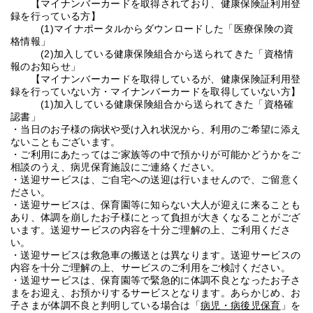
【マイナンバーカードを取得されており、健康保険証利用登
録を行っている方】
(1)マイナポータルからダウンロードした「医療保険の資
格情報」
(2)加入している健康保険組合から送られてきた「資格情
報のお知らせ」
【マイナンバーカードを取得しているが、健康保険証利用登
録を行っていない方・マイナンバーカードを取得していない方】
(1)加入している健康保険組合から送られてきた「資格確
認書」
・当日のお子様の病状や受け入れ状況から、利用のご希望に添え
ないこともございます。
・ご利用にあたってはご家族等の中で預かりが可能かどうかをご
相談のうえ、病児保育施設にご連絡ください。
・送迎サービスは、ご自宅への送迎は行いませんので、ご留意く
ださい。
・送迎サービスは、保育園等に知らない大人が迎えに来ることも
あり、体調を崩したお子様にとって負担が大きくなることがござ
います。送迎サービスの内容を十分ご理解の上、ご利用くださ
い。
・送迎サービスは救急車の搬送とは異なります。送迎サービスの
内容を十分ご理解の上、サービスのご利用をご検討ください。
・送迎サービスは、保育園等で緊急的に体調不良となったお子さ
まをお迎え、お預かりするサービスとなります。あらかじめ、お
子さまが体調不良と判明している場合は「
病児・病後児保育
」を