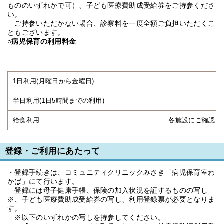
もののいずれかで可）、子ども医療費助成受給券をご持参くださ
い。
ご持参いただかない場合、診察料を一度全額ご負担いただくこ
ともございます。
○病児保育の利用料金
1日利用(月曜日から金曜日)
2
半日利用(1日5時間までの利用)
1
給食利用
各施設にご確認く
登録・ご利用にあたって
・登録手続きは、コミュニティクリニックみさき「病児保育室わ
かば」にて行います。
登録には母子健康手帳、保険の加入状況を証するものの写し
※、子ども医療費助成受給券の写し、利用登録票が必要となりま
す。
※以下のいずれかの写しを持参してください。