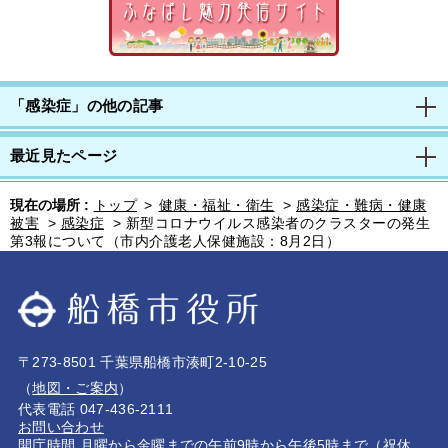
「感染症」の他の記事
最近見たページ
現在の場所 :
トップ
>
健康・福祉・衛生
>
感染症・難病・健康
被害
>
感染症
>
新型コロナウイルス感染者のクラスターの発生
第3報について（市内介護老人保健施設：8月2日）
〒273-8501 千葉県船橋市湊町2-10-25
（
地図・ご案内
）
代表電話 047-436-2111
お問い合わせ
開庁時間 月曜から金曜までの午前9時から午後5時まで（祝休