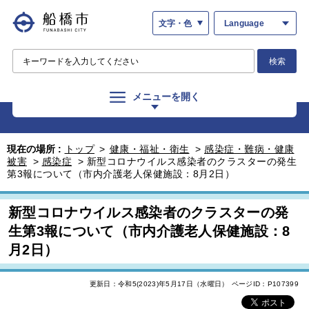
文字・色
Language
検索
メニューを開く
現在の場所 :
トップ
>
健康・福祉・衛生
>
感染症・難病・健康
被害
>
感染症
>
新型コロナウイルス感染者のクラスターの発生
第3報について（市内介護老人保健施設：8月2日）
新型コロナウイルス感染者のクラスターの発
生第3報について（市内介護老人保健施設：8
月2日）
更新日：令和5(2023)年5月17日（水曜日）
ページID：P107399