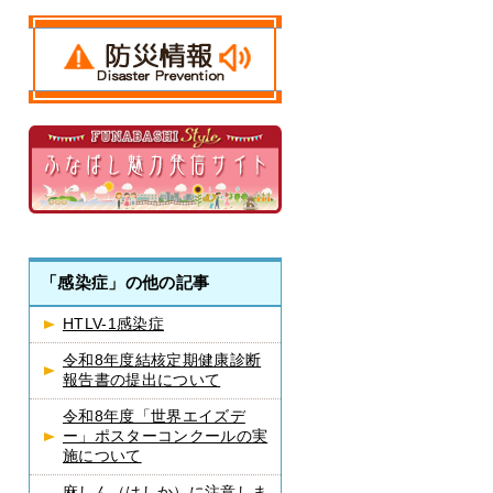
「感染症」の他の記事
HTLV-1感染症
令和8年度結核定期健康診断
報告書の提出について
令和8年度「世界エイズデ
ー」ポスターコンクールの実
施について
麻しん（はしか）に注意しま