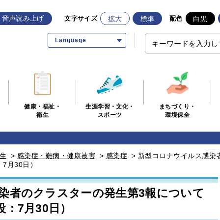
音声読み上げ
拡大
標準
白黒
文字サイズ
配色
Language
生涯学習・文化・
まちづくり・
健康・福祉・
スポーツ
環境保全
衛生
生
>
感染症・難病・健康被害
>
感染症
>
新型コロナウイルス感染
7月30日）
染者のクラスターの発生第3報について
：7月30日）