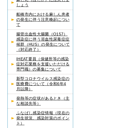
しょう
船橋市内における麻しん患者
の発生に伴う注意喚起につい
て
腸管出血性大腸菌（O157）
感染症に伴う溶血性尿毒症症
候群（HUS）の発生について
（対応終了）
IHEAT要員（保健所等の感染
症対応業務を支援いただける
専門職）の募集について
新型コロナウイルス感染症の
医療費について（令和6年4
月以降）
発熱等の症状があるとき（主
な相談先等）
ふなばし感染症情報（現在の
発生状況、感染対策のポイン
ト）