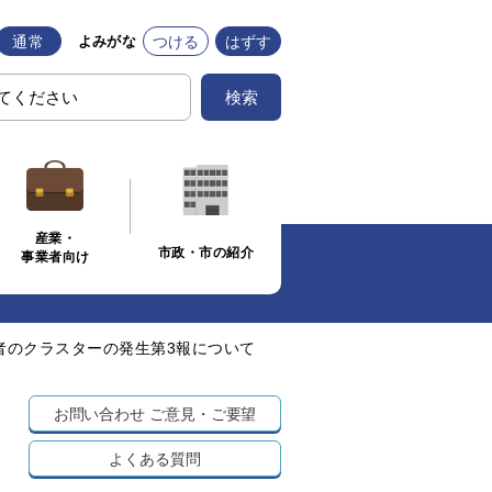
通常
つける
はずす
よみがな
検索
産業・
市政・市の紹介
事業者向け
者のクラスターの発生第3報について
お問い合わせ
ご意見・ご要望
よくある質問