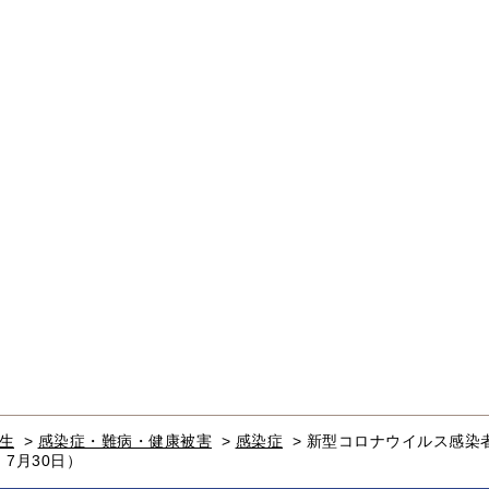
生
>
感染症・難病・健康被害
>
感染症
>
新型コロナウイルス感染
7月30日）