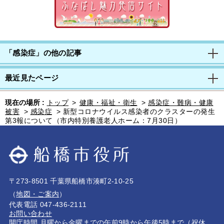
「感染症」の他の記事
最近見たページ
現在の場所 :
トップ
>
健康・福祉・衛生
>
感染症・難病・健康
被害
>
感染症
>
新型コロナウイルス感染者のクラスターの発生
第3報について（市内特別養護老人ホーム：7月30日）
〒273-8501 千葉県船橋市湊町2-10-25
（
地図・ご案内
）
代表電話 047-436-2111
お問い合わせ
開庁時間 月曜から金曜までの午前9時から午後5時まで（祝休