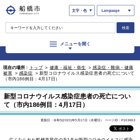
文字・色
Language
検索
メニューを開く
現在の場所 :
トップ
>
健康・福祉・衛生
>
感染症・難病・健康
被害
>
感染症
>
新型コロナウイルス感染症患者の死亡について
（市内186例目：4月17日）
新型コロナウイルス感染症患者の死亡につい
て（市内186例目：4月17日）
更新日：令和5(2023)年5月17日（水曜日）
ページID：P103663
亡くなられた船橋市居住の方1名が新型コロナウイルスに感染