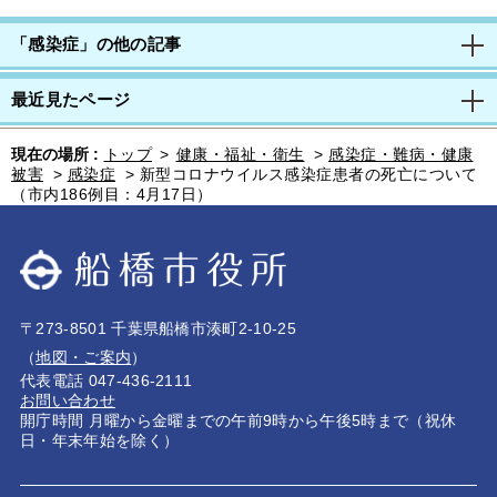
「感染症」の他の記事
最近見たページ
現在の場所 :
トップ
>
健康・福祉・衛生
>
感染症・難病・健康
被害
>
感染症
>
新型コロナウイルス感染症患者の死亡について
（市内186例目：4月17日）
〒273-8501 千葉県船橋市湊町2-10-25
（
地図・ご案内
）
代表電話 047-436-2111
お問い合わせ
開庁時間 月曜から金曜までの午前9時から午後5時まで（祝休
日・年末年始を除く）