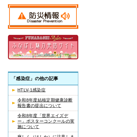
「感染症」の他の記事
HTLV-1感染症
令和8年度結核定期健康診断
報告書の提出について
令和8年度「世界エイズデ
ー」ポスターコンクールの実
施について
麻しん（はしか）に注意しま