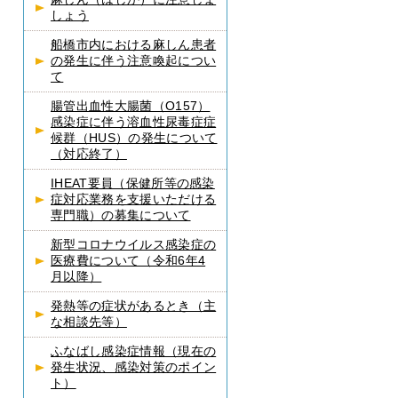
しょう
船橋市内における麻しん患者
の発生に伴う注意喚起につい
て
腸管出血性大腸菌（O157）
感染症に伴う溶血性尿毒症症
候群（HUS）の発生について
（対応終了）
IHEAT要員（保健所等の感染
症対応業務を支援いただける
専門職）の募集について
新型コロナウイルス感染症の
医療費について（令和6年4
月以降）
発熱等の症状があるとき（主
な相談先等）
ふなばし感染症情報（現在の
発生状況、感染対策のポイン
ト）