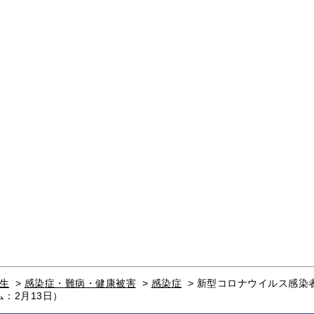
生
>
感染症・難病・健康被害
>
感染症
>
新型コロナウイルス感染
：2月13日）