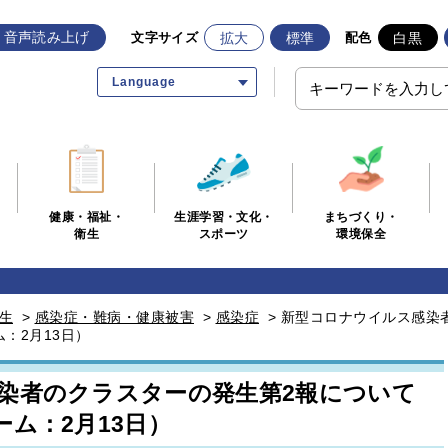
音声読み上げ
拡大
標準
白黒
文字サイズ
配色
Language
生涯学習・文化・
まちづくり・
健康・福祉・
スポーツ
環境保全
衛生
生
>
感染症・難病・健康被害
>
感染症
>
新型コロナウイルス感染
：2月13日）
染者のクラスターの発生第2報について
ム：2月13日）