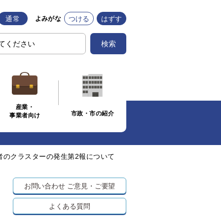
通常
つける
はずす
よみがな
検索
産業・
市政・市の紹介
事業者向け
者のクラスターの発生第2報について
お問い合わせ
ご意見・ご要望
よくある質問