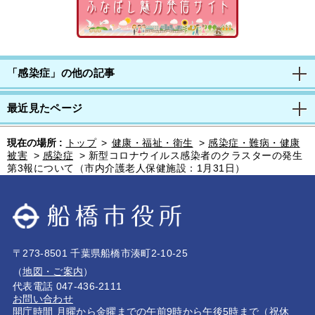
「感染症」の他の記事
最近見たページ
現在の場所 :
トップ
>
健康・福祉・衛生
>
感染症・難病・健康
被害
>
感染症
>
新型コロナウイルス感染者のクラスターの発生
第3報について（市内介護老人保健施設：1月31日）
〒273-8501 千葉県船橋市湊町2-10-25
（
地図・ご案内
）
代表電話 047-436-2111
お問い合わせ
開庁時間 月曜から金曜までの午前9時から午後5時まで（祝休