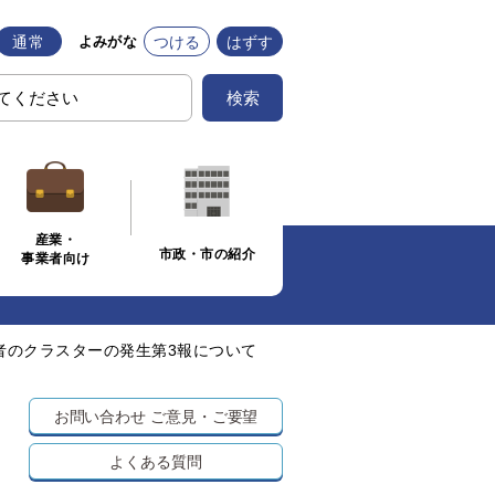
通常
つける
はずす
よみがな
検索
産業・
市政・市の紹介
事業者向け
者のクラスターの発生第3報について
お問い合わせ
ご意見・ご要望
よくある質問