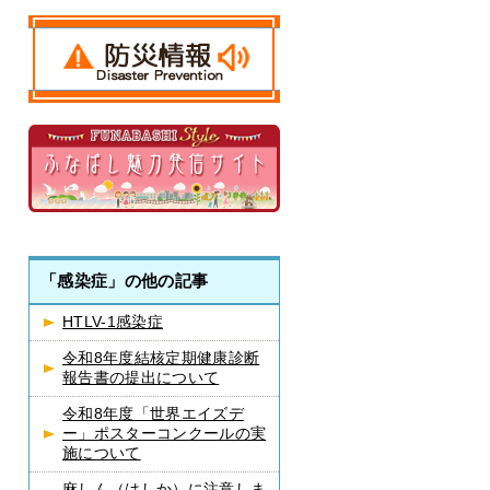
「感染症」の他の記事
HTLV-1感染症
令和8年度結核定期健康診断
報告書の提出について
令和8年度「世界エイズデ
ー」ポスターコンクールの実
施について
麻しん（はしか）に注意しま