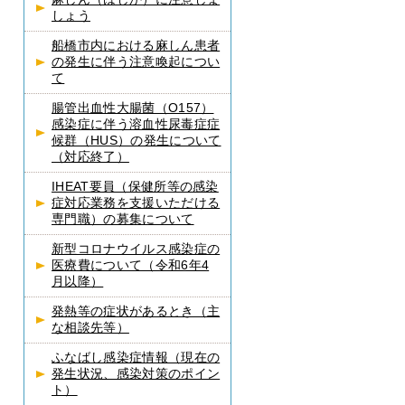
しょう
船橋市内における麻しん患者
の発生に伴う注意喚起につい
て
腸管出血性大腸菌（O157）
感染症に伴う溶血性尿毒症症
候群（HUS）の発生について
（対応終了）
IHEAT要員（保健所等の感染
症対応業務を支援いただける
専門職）の募集について
新型コロナウイルス感染症の
医療費について（令和6年4
月以降）
発熱等の症状があるとき（主
な相談先等）
ふなばし感染症情報（現在の
発生状況、感染対策のポイン
ト）