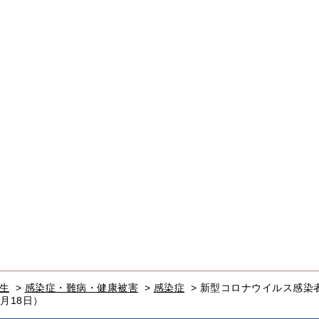
生
>
感染症・難病・健康被害
>
感染症
>
新型コロナウイルス感染
月18日）