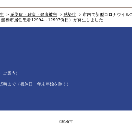
生
>
感染症・難病・健康被害
>
感染症
>
市内で新型コロナウイルス
目、船橋市居住患者12994～12997例目）が発生しました
・ご案内
）
後5時まで（祝休日・年末年始を除く）
©船橋市