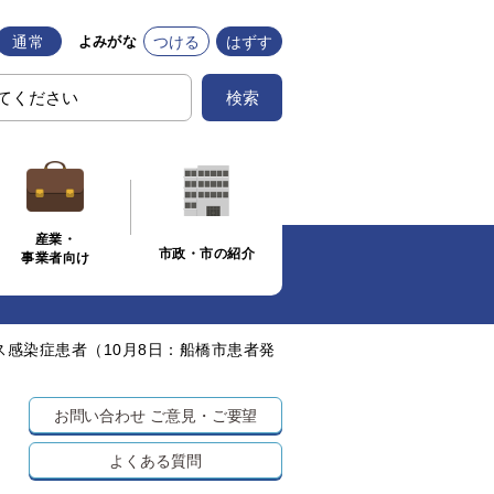
通常
つける
はずす
よみがな
検索
産業・
市政・市の紹介
事業者向け
感染症患者（10月8日：船橋市患者発
お問い合わせ
ご意見・ご要望
よくある質問