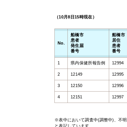
（10月8
日15時現在）
船橋市
船橋市
患者
居住
No.
発生届
患者
番号
番号
1
県内保健所報告例
12994
2
12149
12995
3
12150
12996
4
12151
12997
※表中において調査中(調整中)、不
と表記しています