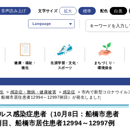
音声読み上げ
拡大
標準
白黒
文字サイズ
配色
Language
生涯学習・文化・
まちづくり・
健康・福祉・
スポーツ
環境保全
衛生
生
>
感染症・難病・健康被害
>
感染症
>
市内で新型コロナウイルス
目、船橋市居住患者12994～12997例目）が発生しました
ルス感染症患者（10月8日：船橋市患者
1例目、船橋市居住患者12994～12997例