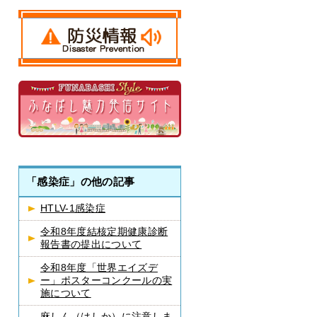
「感染症」の他の記事
HTLV-1感染症
令和8年度結核定期健康診断
報告書の提出について
令和8年度「世界エイズデ
ー」ポスターコンクールの実
施について
麻しん（はしか）に注意しま