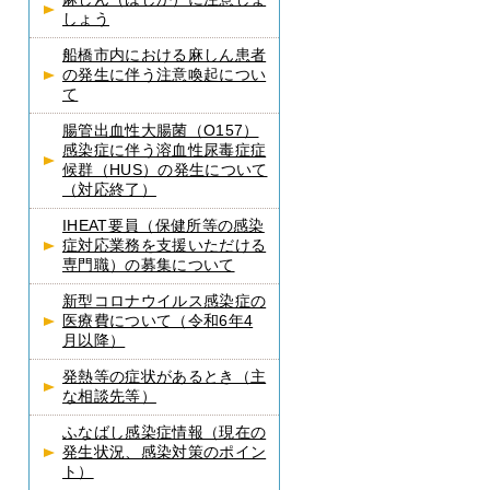
しょう
船橋市内における麻しん患者
の発生に伴う注意喚起につい
て
腸管出血性大腸菌（O157）
感染症に伴う溶血性尿毒症症
候群（HUS）の発生について
（対応終了）
IHEAT要員（保健所等の感染
症対応業務を支援いただける
専門職）の募集について
新型コロナウイルス感染症の
医療費について（令和6年4
月以降）
発熱等の症状があるとき（主
な相談先等）
ふなばし感染症情報（現在の
発生状況、感染対策のポイン
ト）