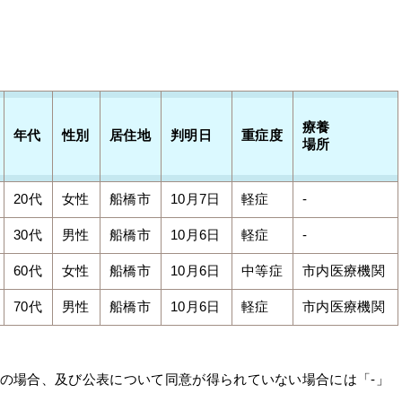
療養
年代
性別
居住地
判明日
重症度
場所
20代
女性
船橋市
10月7日
軽症
-
30代
男性
船橋市
10月6日
軽症
-
60代
女性
船橋市
10月6日
中等症
市内医療機関
70代
男性
船橋市
10月6日
軽症
市内医療機関
明の場合、及び公表について同意が得られていない場合には「-」