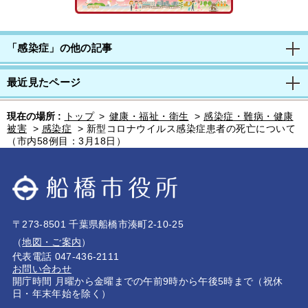
「感染症」の他の記事
最近見たページ
現在の場所 :
トップ
>
健康・福祉・衛生
>
感染症・難病・健康
被害
>
感染症
>
新型コロナウイルス感染症患者の死亡について
（市内58例目：3月18日）
〒273-8501 千葉県船橋市湊町2-10-25
（
地図・ご案内
）
代表電話 047-436-2111
お問い合わせ
開庁時間 月曜から金曜までの午前9時から午後5時まで（祝休
日・年末年始を除く）