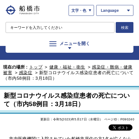
文字・色
Language
検索
メニューを開く
現在の場所 :
トップ
>
健康・福祉・衛生
>
感染症・難病・健康
被害
>
感染症
>
新型コロナウイルス感染症患者の死亡について
（市内58例目：3月18日）
新型コロナウイルス感染症患者の死亡につい
て（市内58例目：3月18日）
更新日：令和5(2023)年5月17日（水曜日）
ページID：P090240
市内医療機関に入院されていた船橋市居住の方1名が亡くなら