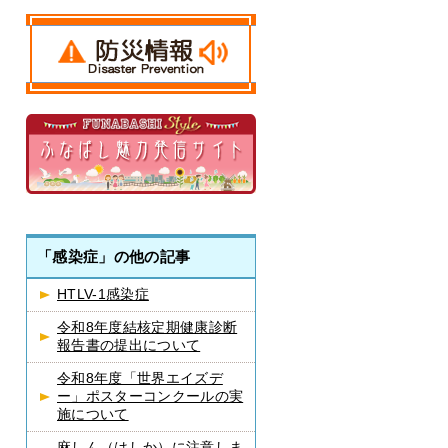
「感染症」の他の記事
HTLV-1感染症
令和8年度結核定期健康診断
報告書の提出について
令和8年度「世界エイズデ
ー」ポスターコンクールの実
施について
麻しん（はしか）に注意しま