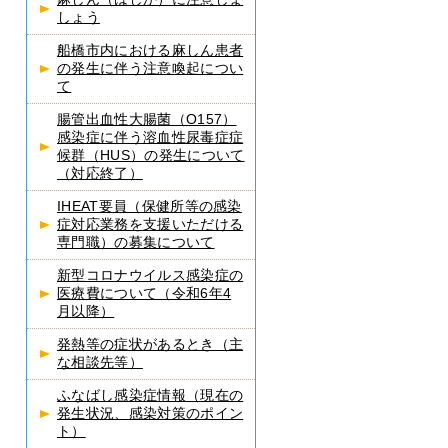
しょう
船橋市内における麻しん患者
の発生に伴う注意喚起につい
て
腸管出血性大腸菌（O157）
感染症に伴う溶血性尿毒症症
候群（HUS）の発生について
（対応終了）
IHEAT要員（保健所等の感染
症対応業務を支援いただける
専門職）の募集について
新型コロナウイルス感染症の
医療費について（令和6年4
月以降）
発熱等の症状があるとき（主
な相談先等）
ふなばし感染症情報（現在の
発生状況、感染対策のポイン
ト）