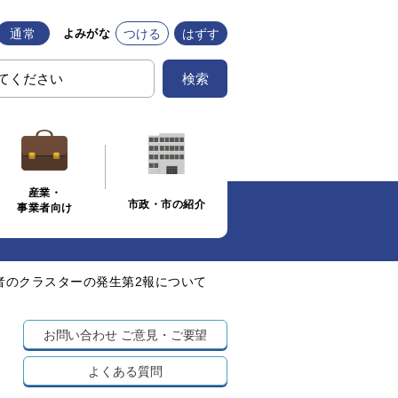
通常
つける
はずす
よみがな
検索
産業・
市政・市の紹介
事業者向け
者のクラスターの発生第2報について
お問い合わせ
ご意見・ご要望
よくある質問