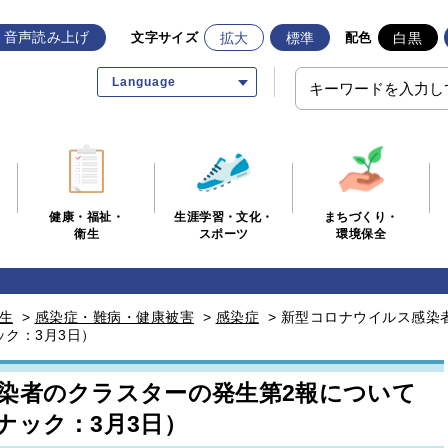
音声読み上げ
拡大
標準
白黒
文字サイズ
配色
Language
生涯学習・文化・
まちづくり・
健康・福祉・
スポーツ
環境保全
衛生
生
>
感染症・難病・健康被害
>
感染症
>
新型コロナウイルス感染
ク：3月3日）
染者のクラスターの発生第2報について
ナック：3月3日）