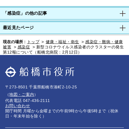
「感染症」の他の記事
最近見たページ
現在の場所 :
トップ
>
健康・福祉・衛生
>
感染症・難病・健康
被害
>
感染症
>
新型コロナウイルス感染者のクラスターの発生
第12報について（船橋北病院：2月12日）
〒273-8501 千葉県船橋市湊町2-10-25
（
地図・ご案内
）
代表電話 047-436-2111
お問い合わせ
開庁時間 月曜から金曜までの午前9時から午後5時まで（祝休
日・年末年始を除く）