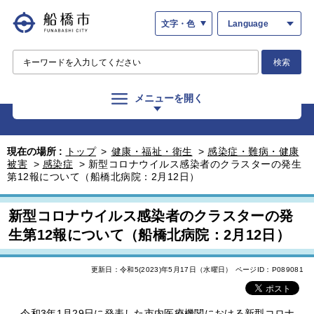
文字・色
Language
検索
メニューを開く
現在の場所 :
トップ
>
健康・福祉・衛生
>
感染症・難病・健康
被害
>
感染症
>
新型コロナウイルス感染者のクラスターの発生
第12報について（船橋北病院：2月12日）
新型コロナウイルス感染者のクラスターの発
生第12報について（船橋北病院：2月12日）
更新日：令和5(2023)年5月17日（水曜日）
ページID：P089081
令和3年1月29日に発表した市内医療機関における新型コロナ