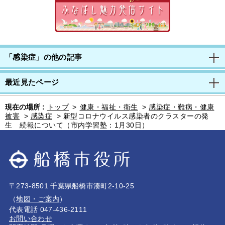
「感染症」の他の記事
最近見たページ
現在の場所 :
トップ
>
健康・福祉・衛生
>
感染症・難病・健康
被害
>
感染症
>
新型コロナウイルス感染者のクラスターの発
生 続報について（市内学習塾：1月30日）
〒273-8501 千葉県船橋市湊町2-10-25
（
地図・ご案内
）
代表電話 047-436-2111
お問い合わせ