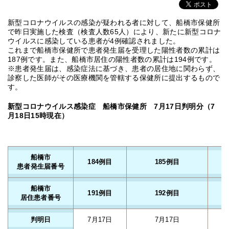
新型コロナウイルスの感染が疑われる者に対して、船橋市保健所
で昨日実施した検査（検査人数65人）により、新たに新型コロナ
ウイルスに感染している患者が4例確認されました。
これまで船橋市保健所で患者発生届を受理した陽性者数の累計は
187例です。また、船橋市居住の陽性者数の累計は194例です。
※患者発生届は、感染症法に基づき、患者の居住地に関わらず、
診察した医師がその医療機関を管轄する保健所に提出するもので
す。
新型コロナウイルス感染症 船橋市保健所 7月17日判明分（7
月18日15時現在）
船橋市
184例目
185例目
患者発生届番号
船橋市
191例目
192例目
居住患者番号
判明日
7月17日
7月17日