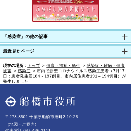
「感染症」の他の記事
最近見たページ
現在の場所 :
トップ
>
健康・福祉・衛生
>
感染症・難病・健康
被害
>
感染症
>
市内で新型コロナウイルス感染症患者（7月17
日：患者発生届184～187例目、市内居住患者191～194例目）が
発生しました
〒273-8501 千葉県船橋市湊町2-10-25
（
地図・ご案内
）
代表電話 047-436-2111