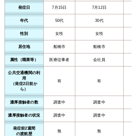
発症日
7月15日
7月12日
年代
50代
30代
性別
女性
女性
居住地
船橋市
船橋市
属性（職業等）
医療従事者
会社員
公共交通機関の利
用
有
有
（発症2日前か
ら）
濃厚接触者の数
調査中
調査中
濃厚接触者の状況
調査中
調査中
発症前2週間
無
無
の渡航歴