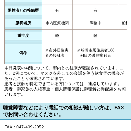
陽性者との接触歴
有
有
療養場所
市内医療機関
調整中
船橋
重症度
軽
軽
※市外居住患
※船橋市居住患者188
備考
者の接触者
例目の濃厚接触者
本日発表の4例について、都内との往来が確認されています。ま
た、2例について、マスクを外しての会話を伴う飲食等の機会が
あったことが確認されています。
患者と接触が特定できている方については、連絡しています。
患者・御家族の人権尊重・個人情報保護に御理解と御配慮をお願
いします。
聴覚障害などにより電話での相談が難しい方は、FAX
でお問い合わせください。
FAX：047-409-2952