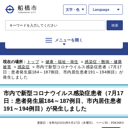
文字・色
Language
検索
メニューを開く
現在の場所 :
トップ
>
健康・福祉・衛生
>
感染症・難病・健康
被害
>
感染症
>
市内で新型コロナウイルス感染症患者（7月17
日：患者発生届184～187例目、市内居住患者191～194例目）が
発生しました
市内で新型コロナウイルス感染症患者（7月17
日：患者発生届184～187例目、市内居住患者
191～194例目）が発生しました
更新日：令和5(2023)年5月17日（水曜日）
ページID：P082683