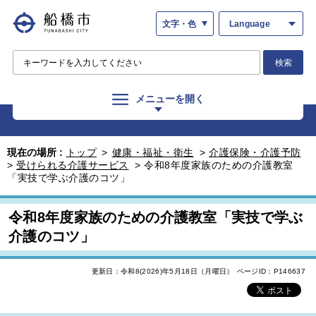
文字・色
Language
検索
メニューを開く
現在の場所 :
トップ
>
健康・福祉・衛生
>
介護保険・介護予防
>
受けられる介護サービス
>
令和8年度家族のための介護教室
「実技で学ぶ介護のコツ」
令和8年度家族のための介護教室「実技で学ぶ
介護のコツ」
更新日：令和8(2026)年5月18日（月曜日）
ページID：P146637