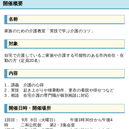
開催概要
名称
家族のための介護教室「実技で学ぶ介護のコツ」
対象
自宅で介護しているご家族や介護する可能性のある市内在住・在
勤の方（定員20名）
内容
1．講義 介護の心得
2．実技 起き上がりや移乗動作、更衣の着脱や排せつなど
3．相談 在宅介護の専門職が個別相談に対応
開催日時・開催場所
1回目： 9月 8日（火曜日） 午後1時30分から午後4
時 二和公民館 第2・3集会室