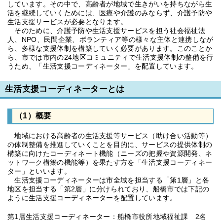
しています。その中で、高齢者が地域で生きがいを持ちながら生
活を継続していくためには、医療や介護のみならず、介護予防や
生活支援サービスが必要となります。
そのために、介護予防や生活支援サービスを担う社会福祉法
人、NPO、民間企業、ボランティア等の様々な主体と連携しなが
ら、多様な支援体制を構築していく必要があります。このことか
ら、市では市内の24地区コミュニティで生活支援体制の整備を行
うため、「生活支援コーディネーター」を配置しています。
生活支援コーディネーターとは
（1）概要
地域における高齢者の生活支援等サービス（助け合い活動等）
の体制整備を推進していくことを目的に、サービスの提供体制の
構築に向けたコーディネート機能（ニーズの把握や資源開発、ネ
ットワーク構築の機能等）を果たす方を「生活支援コーディネー
ター」といいます。
生活支援コーディネーターは市全域を担当する「第1層」と各
地区を担当する「第2層」に分けられており、船橋市では下記の
ように生活支援コーディネーターを配置しています。
第1層生活支援コーディネーター：船橋市役所地域福祉課 2名