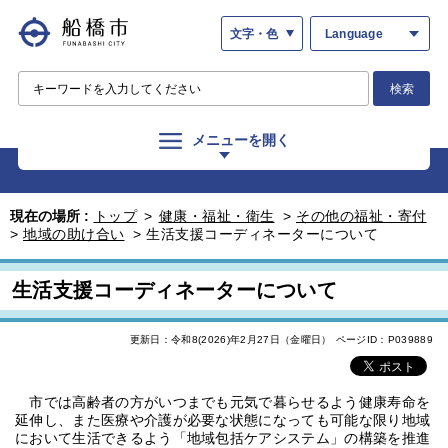
文字・色
Language
検索
メニューを開く
現在の場所 :
トップ
>
健康・福祉・衛生
>
その他の福祉・寄付
>
地域の助け合い
>
生活支援コーディネーターについて
生活支援コーディネーターについて
更新日：令和8(2026)年2月27日（金曜日）
ページID：P039889
市では高齢者の方がいつまでも元気で暮らせるよう健康寿命を
延伸し、また医療や介護が必要な状態になっても可能な限り地域
において生活できるよう「地域包括ケアシステム」の構築を推進