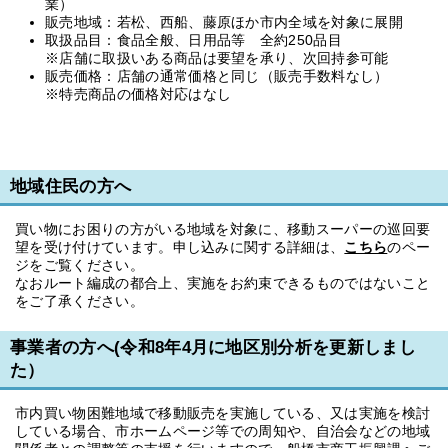
業）
販売地域：若松、西船、藤原ほか市内全域を対象に展開
取扱品目：食品全般、日用品等 全約250品目
※店舗に取扱いある商品は要望を承り、次回持参可能
販売価格：店舗の通常価格と同じ（販売手数料なし）
※特売商品の価格対応はなし
地域住民の方へ
買い物にお困りの方がいる地域を対象に、移動スーパーの巡回要
望を受け付けています。申し込みに関する詳細は、
こちら
のペー
ジをご覧ください。
なおルート編成の都合上、実施をお約束できるものではないこと
をご了承ください。
事業者の方へ(令和8年4月に地区別分析を更新しまし
た）
市内買い物困難地域で移動販売を実施している、又は実施を検討
している場合、市ホームページ等での周知や、自治会などの地域