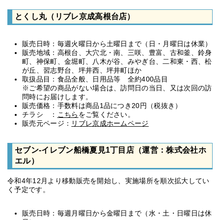
とくし丸（リブレ京成高根台店）
販売日時：毎週火曜日から土曜日まで（日・月曜日は休業）
販売地域：高根台、大穴北・南、三咲、豊富、古和釜、鈴身
町、神保町、金堀町、八木が谷、みやぎ台、二和東・西、松
が丘、習志野台、坪井西、坪井町ほか
取扱品目：食品全般、日用品等 全約400品目
※ご希望の商品がない場合は、訪問日の当日、又は次回の訪
問時にお届けします。
販売価格：手数料は商品1品につき20円（税抜き）
チラシ ：
こちら
をご覧ください。
販売元ページ：
リブレ京成ホームページ
セブン-イレブン船橋夏見1丁目店（運営：株式会社ホ
エル）
令和4年12月より移動販売を開始し、実施場所を順次拡大してい
く予定です。
販売日時：毎週月曜日から金曜日まで（水・土・日曜日は休