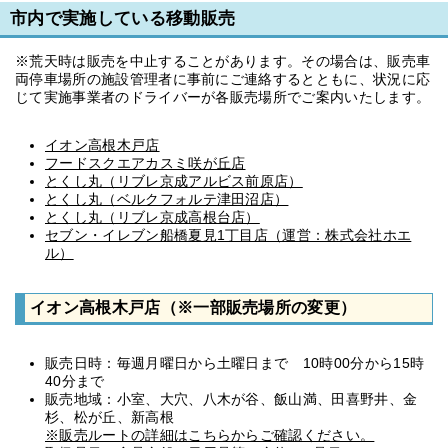
市内で実施している移動販売
※荒天時は販売を中止することがあります。その場合は、販売車
両停車場所の施設管理者に事前にご連絡するとともに、状況に応
じて実施事業者のドライバーが各販売場所でご案内いたします。
イオン高根木戸店
フードスクエアカスミ咲が丘店
とくし丸（リブレ京成アルビス前原店）
とくし丸（ベルクフォルテ津田沼店）
とくし丸（リブレ京成高根台店）
セブン・イレブン船橋夏見1丁目店（運営：株式会社ホエ
ル）
イオン高根木戸店（※一部販売場所の変更）
販売日時：毎週月曜日から土曜日まで 10時00分から15時
40分まで
販売地域：小室、大穴、八木が谷、飯山満、田喜野井、金
杉、松が丘、新高根
※販売ルートの詳細はこちらからご確認ください。