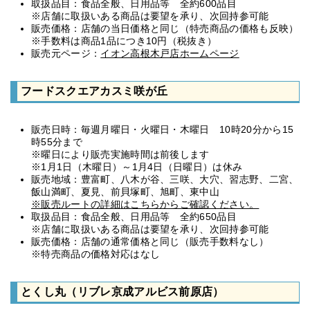
取扱品目：食品全般、日用品等 全約600品目
※店舗に取扱いある商品は要望を承り、次回持参可能
販売価格：店舗の当日価格と同じ（特売商品の価格も反映）
※手数料は商品1品につき10円（税抜き）
販売元ページ：
イオン高根木戸店ホームページ
フードスクエアカスミ咲が丘
販売日時：毎週月曜日・火曜日・木曜日 10時20分から15
時55分まで
※曜日により販売実施時間は前後します
※1月1日（木曜日）～1月4日（日曜日）は休み
販売地域：豊富町、八木が谷、三咲、大穴、習志野、二宮、
飯山満町、夏見、前貝塚町、旭町、東中山
※販売ルートの詳細はこちらからご確認ください。
取扱品目：食品全般、日用品等 全約650品目
※店舗に取扱いある商品は要望を承り、次回持参可能
販売価格：店舗の通常価格と同じ（販売手数料なし）
※特売商品の価格対応はなし
とくし丸（リブレ京成アルビス前原店）