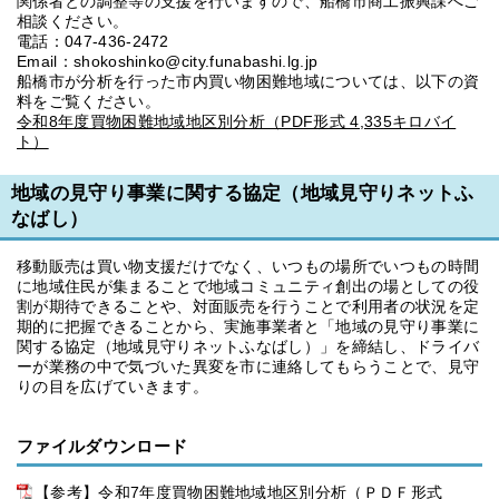
関係者との調整等の支援を行いますので、船橋市商工振興課へご
相談ください。
電話：047-436-2472
Email：shokoshinko@city.funabashi.lg.jp
船橋市が分析を行った市内買い物困難地域については、以下の資
料をご覧ください。
令和8年度買物困難地域地区別分析（PDF形式 4,335キロバイ
ト）
地域の見守り事業に関する協定（地域見守りネットふ
なばし）
移動販売は買い物支援だけでなく、いつもの場所でいつもの時間
に地域住民が集まることで地域コミュニティ創出の場としての役
割が期待できることや、対面販売を行うことで利用者の状況を定
期的に把握できることから、実施事業者と「地域の見守り事業に
関する協定（地域見守りネットふなばし）」を締結し、ドライバ
ーが業務の中で気づいた異変を市に連絡してもらうことで、見守
りの目を広げていきます。
ファイルダウンロード
【参考】令和7年度買物困難地域地区別分析（ＰＤＦ形式