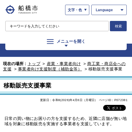
文字・色
Language
検索
メニューを開く
現在の場所 :
トップ
>
産業・事業者向け
>
商工業・商店会への
支援
>
事業者向け支援制度（補助金等）
>
移動販売支援事業
移動販売支援事業
更新日：令和8(2026)年4月6日（月曜日）
ページID：P072381
日常の買い物にお困りの方を支援するため、近隣に店舗が無い地
域を対象に移動販売を実施する事業者を支援しています。