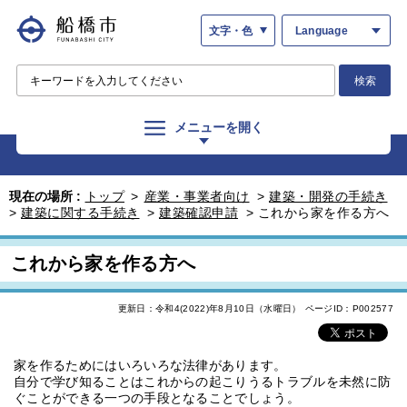
文字・色
Language
検索
メニューを開く
現在の場所 :
トップ
>
産業・事業者向け
>
建築・開発の手続き
>
建築に関する手続き
>
建築確認申請
>
これから家を作る方へ
これから家を作る方へ
更新日：令和4(2022)年8月10日（水曜日）
ページID：P002577
家を作るためにはいろいろな法律があります。
自分で学び知ることはこれからの起こりうるトラブルを未然に防
ぐことができる一つの手段となることでしょう。