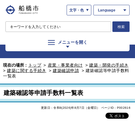
文字・色
Language
検索
メニューを開く
現在の場所 :
トップ
>
産業・事業者向け
>
建築・開発の手続き
>
建築に関する手続き
>
建築確認申請
>
建築確認等申請手数料
一覧表
建築確認等申請手数料一覧表
更新日：令和8(2026)年8月7日（金曜日）
ページID：P002616