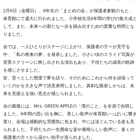
2月6日（金曜日）、6年生の「まとめの会」が保護者参観のもと、
体育館にて盛大に行われました。小学校生活6年間の学びの集大成と
して、また、未来への新たな一歩を踏み出すための貴重な時間とな
りました。
会では、一人ひとりがステージに上がり、保護者の方々が見守る
中、「私の将来の夢」を発表しました。小さい頃のスライド写真が
背景スクリーンに映し出される演出もあり、子供たちの成長の軌跡
を感じさせました。
皆、堂々とした態度で夢を語り、そのためにこれから何を頑張って
いくのかを大きな声で決意表明しました。真剣な眼差しからは、未
来を見据える強い意志が感じられました。
会の最後には、Mrs. GREEN APPLEの「僕のこと」を全員で合唱し
ました。6年間の思い出を胸に、美しい歌声が体育館いっぱいに響き
渡り、会場は感動的な雰囲気に包まれ、中には涙ぐんでいる姿も見
られました。子供たちの一生懸命な姿や素晴らしい歌声に、多くの
保護者の方々から温かい拍手が送られました。