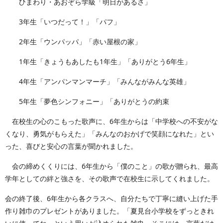
ひまわり・あおぞら学級「明日があるさ」
3年生「いつだって！」「パフ」
2年生「ウンパッパ」「赤い屋根の家」
1年生「きょうもあしたも1年生」「ありがとう6年生」
4年生「アンパンマンマーチ」「みんながみんな英雄」
5年生「夢色シンフォニー」「ありがとうの約束
在校生の心のこもった歌声に、6年生からは「中学校への不安がな
くなり、勇気がもらえた」「みんなのおかげで笑顔になれた」とい
った、喜びと安心の言葉が聞かれました。
会の締めくくりには、6年生から「僕のこと」の歌が贈られ、最高
学年としての絆と強さを、その歌声で在校生に示してくれました。
会の終了後、6年生から各クラスへ、自分たちで丁寧に縫い上げた手
作り雑巾のプレゼントがありました。「夏見台小学校をずっときれ