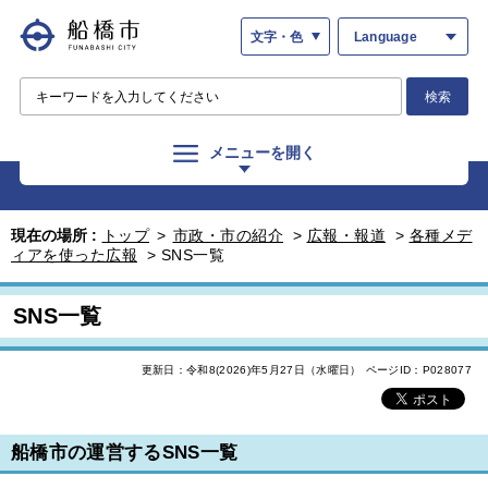
文字・色
Language
検索
メニューを開く
現在の場所 :
トップ
>
市政・市の紹介
>
広報・報道
>
各種メデ
ィアを使った広報
>
SNS一覧
SNS一覧
更新日：令和8(2026)年5月27日（水曜日）
ページID：P028077
船橋市の運営するSNS一覧