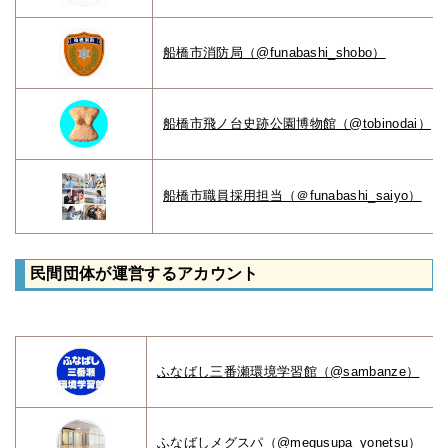
船橋市消防局（@funabashi_shobo）
船橋市飛ノ台史跡公園博物館（@tobinodai）
船橋市職員採用担当（＠funabashi_saiyo）
民間団体が運営するアカウント
ふなばし三番瀬環境学習館（@sambanze）
ふなばしメグスパ（@megusupa_yonetsu）