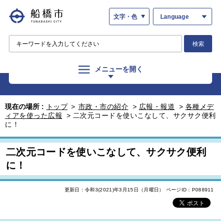
文字・色
Language
検索
メニューを開く
現在の場所 :
トップ
>
市政・市の紹介
>
広報・報道
>
各種メデ
ィアを使った広報
>
二次元コードを使いこなして、サクサク便利
に！
二次元コードを使いこなして、サクサク便利
に！
更新日：令和3(2021)年3月15日（月曜日）
ページID：P088911