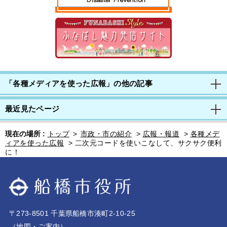
「各種メディアを使った広報」の他の記事
最近見たページ
現在の場所 :
トップ
>
市政・市の紹介
>
広報・報道
>
各種メデ
ィアを使った広報
>
二次元コードを使いこなして、サクサク便利
に！
〒273-8501 千葉県船橋市湊町2-10-25
（
地図・ご案内
）