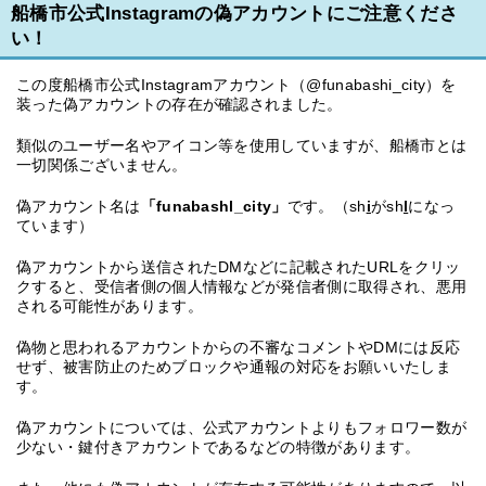
船橋市公式Instagramの偽アカウントにご注意くださ
い！
この度船橋市公式Instagramアカウント（@funabashi_city）を
装った偽アカウントの存在が確認されました。
類似のユーザー名やアイコン等を使用していますが、船橋市とは
一切関係ございません。
偽アカウント名は
「funabashl_city」
です。（sh
i
がsh
l
になっ
ています）
偽アカウントから送信されたDMなどに記載されたURLをクリッ
クすると、受信者側の個人情報などが発信者側に取得され、悪用
される可能性があります。
偽物と思われるアカウントからの不審なコメントやDMには反応
せず、被害防止のためブロックや通報の対応をお願いいたしま
す。
偽アカウントについては、公式アカウントよりもフォロワー数が
少ない・鍵付きアカウントであるなどの特徴があります。