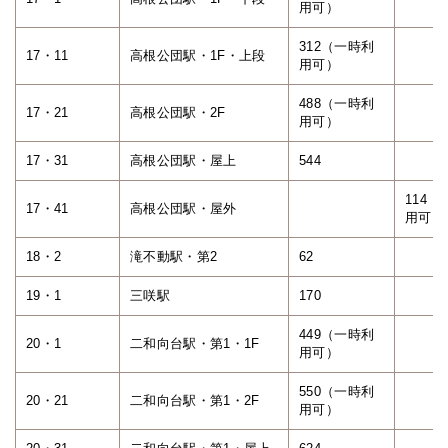
用可）
312（一時利
17・11
高根公団駅・1F・上段
用可）
488（一時利
17・21
高根公団駅・2F
用可）
17・31
高根公団駅・屋上
544
114（
17・41
高根公団駅・屋外
用可）
18・2
滝不動駅・第2
62
19・1
三咲駅
170
449（一時利
20・1
二和向台駅・第1・1F
用可）
550（一時利
20・21
二和向台駅・第1・2F
用可）