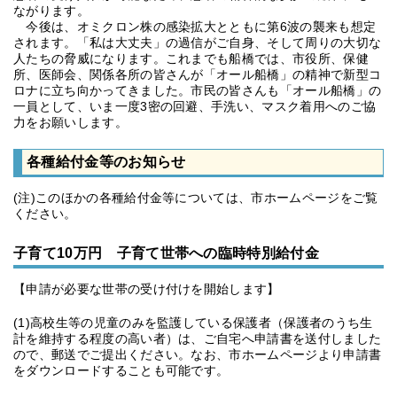
ながります。
今後は、オミクロン株の感染拡大とともに第6波の襲来も想定
されます。「私は大丈夫」の過信がご自身、そして周りの大切な
人たちの脅威になります。これまでも船橋では、市役所、保健
所、医師会、関係各所の皆さんが「オール船橋」の精神で新型コ
ロナに立ち向かってきました。市民の皆さんも「オール船橋」の
一員として、いま一度3密の回避、手洗い、マスク着用へのご協
力をお願いします。
各種給付金等のお知らせ
(注)このほかの各種給付金等については、市ホームページをご覧
ください。
子育て10万円 子育て世帯への臨時特別給付金
【申請が必要な世帯の受け付けを開始します】
(1)高校生等の児童のみを監護している保護者（保護者のうち生
計を維持する程度の高い者）は、ご自宅へ申請書を送付しました
ので、郵送でご提出ください。なお、市ホームページより申請書
をダウンロードすることも可能です。