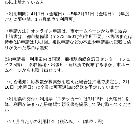
ル以上離れている人
〈利用期間〉4月1日（金曜日）～5年3月31日（金曜日）（年度
ごとに要申請。1カ月単位で利用可）
〈申請方法〉オンライン申請は、市ホームページから申し込み
申請書は、都市整備課（〒273-8501(注)住所不要）へ郵送または
持参(注)申請は1人1回。複数申請などの不正や申請書の記載に偽
りがあった場合は無効
(注)申請書・利用案内は同課、船橋駅前総合窓口センター（フェ
イス5階）、各駐輪場・出張所・連絡所で配布するほか、市ホー
ムページからも取り出せます。
〈可否通知〉応募数が募集数を超えた場合は抽選で決定し、2月
16日（水曜日）に全員に可否通知の発送を予定しています
〈利用票の交付〉利用票（ステッカー）は3月15日（火曜日）以
降、利用が決まった駐輪場で領収書を提示して受け取ってくださ
い
〈1カ月当たりの利用料金（税込み）〉 (単位：円)