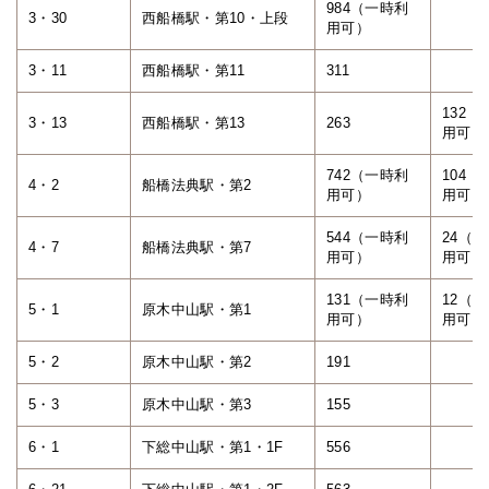
984（一時利
3・30
西船橋駅・第10・上段
用可）
3・11
西船橋駅・第11
311
132（
3・13
西船橋駅・第13
263
用可）
742（一時利
104（
4・2
船橋法典駅・第2
用可）
用可）
544（一時利
24（
4・7
船橋法典駅・第7
用可）
用可）
131（一時利
12（
5・1
原木中山駅・第1
用可）
用可）
5・2
原木中山駅・第2
191
5・3
原木中山駅・第3
155
6・1
下総中山駅・第1・1F
556