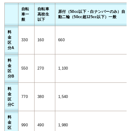
自転
自転車
原付（50cc以下・白ナンバーのみ）自
車一
高校生
動二輪（50cc超125cc以下）一般
般
以下
料
金
330
160
660
区
分A
料
金
550
270
1,100
区
分B
料
金
770
380
1,540
区
分C
料
金
990
490
1,980
区