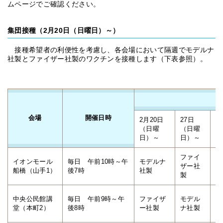
ムページでご確認ください。
集団接種（2月20日（日曜日）～）
接種希望者の利便性を考慮し、各会場において隔週でモデルナ
社製とファイザー社製のワクチンを接種します（下表参照）。
会場
開催日時
2月20日
27日
3
（日曜
（日曜
（
日）～
日）～
日
ファイ
イオンモール
毎日 午前10時～午
モデルナ
モ
ザー社
船橋（山手1）
後7時
社製
社
製
中央公民館講
毎日 午前9時～午
ファイザ
モデル
フ
堂（本町2）
後8時
ー社製
ナ社製
ー