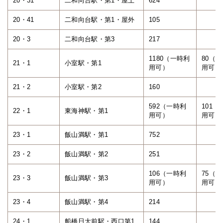
20・31
二和向台駅・第1・屋上
624
20・41
二和向台駅・第1・屋外
105
20・3
二和向台駅・第3
217
1180（一時利
80（
21・1
小室駅・第1
用可）
用可）
21・2
小室駅・第2
160
592（一時利
101（
22・1
東海神駅・第1
用可）
用可）
23・1
飯山満駅・第1
752
23・2
飯山満駅・第2
251
106（一時利
75（
23・3
飯山満駅・第3
用可）
用可）
23・4
飯山満駅・第4
214
24・1
船橋日大前駅・西口第1
144