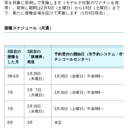
等を対象に前倒しで実施します（モデルナ社製のワクチンを使
用）。前倒し期間は2月5日（土曜日）から19日（土曜日）まで
で、新たに接種会場を設けて実施します（1月6日現在）。
接種スケジュール（共通）
2回目の
3回目の
予約受付の開始日（市予約システム・市ワ
接種を
「接種券」
チンコールセンター）
した月
発送
1月20日
3年6月
1月28日（金曜日）午前8時～
（木曜日）
2月 7日
7月
2月16日（水曜日）午前8時～
（月曜日）
2月16日
7月
2月26日（土曜日）午前8時～
（水曜日）
8月
3月
未定