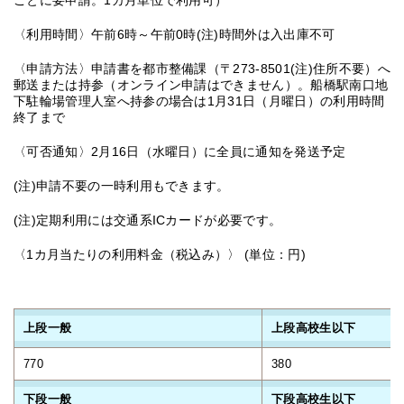
ごとに要申請。1カ月単位で利用可）
〈利用時間〉午前6時～午前0時(注)時間外は入出庫不可
〈申請方法〉申請書を都市整備課（〒273-8501(注)住所不要）へ
郵送または持参（オンライン申請はできません）。船橋駅南口地
下駐輪場管理人室へ持参の場合は1月31日（月曜日）の利用時間
終了まで
〈可否通知〉2月16日（水曜日）に全員に通知を発送予定
(注)申請不要の一時利用もできます。
(注)定期利用には交通系ICカードが必要です。
〈1カ月当たりの利用料金（税込み）〉 (単位：円)
上段一般
上段高校生以下
770
380
下段一般
下段高校生以下