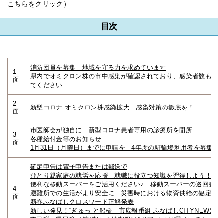
こちらをクリック）
目次
消防団員を募集 地域を守る力を求めています
1
県内でオミクロン株の市中感染が確認されており、感染者数も
面
てください
2
新型コロナ オミクロン株感染拡大 感染対策の徹底を！
面
市医師会が独自に 新型コロナ患者専用の診療所を開所
3
各種給付金等のお知らせ
面
1月31日（月曜日）までに申請を 4年度の駐輪場利用者を募集
確定申告は電子申告または郵送で
ひとり親家庭の就労を応援 就職に役立つ知識を習得しよう！
便利な移動スーパーをご活用ください♪ 移動スーパーの巡回要
4
避難所での生活がより安全に 災害時における物資供給の協定
面
新春ふなばしクロスワード正解発表
新しい発見！“ぎゅっ”と船橋 市広報番組 ふなばしCITYNEWS