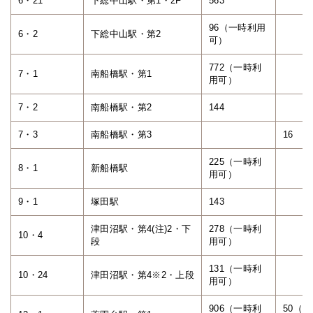
6・21
下総中山駅・第1・2F
563
96（一時利用
6・2
下総中山駅・第2
可）
772（一時利
7・1
南船橋駅・第1
用可）
7・2
南船橋駅・第2
144
7・3
南船橋駅・第3
16
225（一時利
8・1
新船橋駅
用可）
9・1
塚田駅
143
津田沼駅・第4(注)2・下
278（一時利
10・4
段
用可）
131（一時利
10・24
津田沼駅・第4※2・上段
用可）
906（一時利
50（