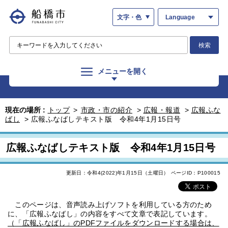
文字・色
Language
検索
メニューを開く
現在の場所 :
トップ
>
市政・市の紹介
>
広報・報道
>
広報ふな
ばし
>
広報ふなばしテキスト版 令和4年1月15日号
広報ふなばしテキスト版 令和4年1月15日号
更新日：令和4(2022)年1月15日（土曜日）
ページID：P100015
このページは、音声読み上げソフトを利用している方のため
に、「広報ふなばし」の内容をすべて文章で表記しています。
（「広報ふなばし」のPDFファイルをダウンロードする場合は、