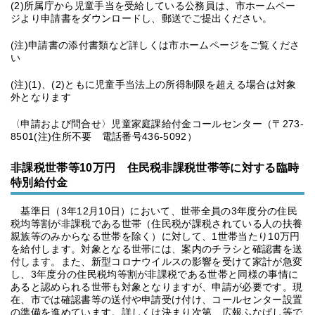
(2)所属庁から児童手当を受給している公務員は、市ホームペー
ジより申請書をダウンロードし、郵送でご提出ください。
(注)申請書の添付書類など詳しくは市ホームページをご覧くださ
い
(注)(1)、(2)ともに児童手当法上の所得制限を超える場合は対象
外となります
〈申請および問合せ〉児童家庭課給付金コールセンター（〒273-
8501(注)住所不要 電話番号436-5092）
非課税世帯等10万円 住民税非課税世帯等に対する臨時
特別給付金
基準日（3年12月10日）において、世帯全員の3年度分の住民
税均等割が非課税である世帯（住民税が課税されている人の扶養
親族等のみからなる世帯を除く）に対して、1世帯当たり10万円
を給付します。対象となる世帯には、案内のチラシと確認書を送
付します。また、新型コロナウイルスの影響を受けて家計が急変
し、3年度分の住民税均等割が非課税である世帯と同様の事情に
あると認められる世帯も対象となりますが、申請が必要です。現
在、市では確認書等の送付や申請受け付け、コールセンター設置
の準備を進めています。詳しくは決まり次第、広報ふなばし等で