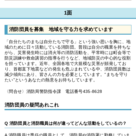
1面
消防団員を募集 地域を守る力を求めています
「自分たちのまちは自分たちで守る」という強い思いを胸に、地
域のために日々活動している消防団。普段は自分の職業を持ちな
がら、災害発生時には消火等の消防活動を、平常時には町会等で
防災訓練や救命講習の指導を行うなど、地域防災の中心的な役割
を担っています。近年、全国各地で大規模な災害が頻発してお
り、首都直下地震などの発生も危ぶまれている中、消防団員数は
減少傾向にあり、皆さんの力を必要としています。“まちを守り
たい”というあなたの熱意をお待ちしています。
〈問合せ〉消防局警防指令課 電話番号435-8628
消防団員の疑問あれこれ
Q 消防団員と消防職員は何が違ってどんな活動をしているの？
A 消防職員は専任の職員として、消防局や消防署に勤務していま