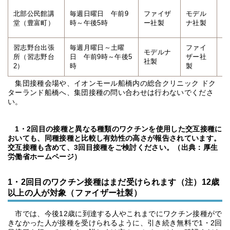
北部公民館講
毎週日曜日 午前9
ファイザ
モデル
フ
堂（豊富町）
時～午後5時
ー社製
ナ社製
ー
習志野台出張
毎週月曜日～土曜
ファイ
モデルナ
モ
所（習志野台
日 午前9時～午後5
ザー社
社製
社
2）
時
製
集団接種会場や、イオンモール船橋内の総合クリニック ドク
ターランド船橋へ、集団接種の問い合わせは行わないでくださ
い。
1・2回目の接種と異なる種類のワクチンを使用した交互接種に
おいても、同種接種と比較し有効性の高さが報告されています。
交互接種も含めて、3回目接種をご検討ください。（出典：厚生
労働省ホームページ）
1・2回目のワクチン接種はまだ受けられます（注）12歳
以上の人が対象（ファイザー社製）
市では、今後12歳に到達する人やこれまでにワクチン接種がで
きなかった人が接種を受けられるように、引き続き無料で1・2回