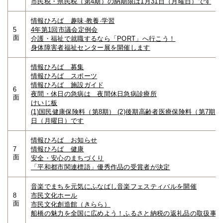
市民税・県民税（第4期）の納期限は1月31日（月曜日）です
情報ひろば 趣味·教養·学習
5
4年第1回市議会定例会
面
介護・福祉で就職するなら「PORT」へ行こう！
身体障害者福祉センター展を開催します
情報ひろば 募集
情報ひろば スポーツ
情報ひろば 施設ガイド
6
夜間・休日の急病は 夜間休日急病診療所
面
けいじ板
(1)国民健康保険料（第8期） (2)後期高齢者医療保険料（第7期）
日（月曜日）です
情報ひろば お知らせ
7
情報ひろば 健康
面
安全・安心のまちづくり
「平和都市関連標語」優秀作品の受賞者が決定
音楽でまちを元気にふなばし音楽フェスティバルを開催
8
市民文化ホール
面
市民文化創造館（きらら）
船橋の魅力を全国に広めよう！ふるさと納税の返礼品の取扱事