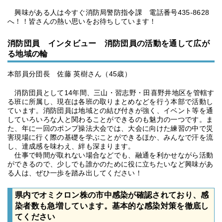
興味がある人は今すぐ消防局警防指令課 電話番号435-8628
へ！！皆さんの熱い思いをお待ちしています！
消防団員 インタビュー 消防団員の活動を通して広が
る地域の輪
本部員分団長 佐藤 英樹さん（45歳）
消防団員として14年間、三山・習志野・田喜野井地区を管轄す
る班に所属し、現在は各班の取りまとめなどを行う本部で活動し
ています。消防団員は地域との結び付きが強く、イベント等を通
していろいろな人と関わることができるのも魅力の一つです。ま
た、年に一回のポンプ操法大会では、大会に向けた練習の中で災
害現場に行く際の基礎を学ぶことができるほか、みんなで汗を流
し、達成感を味わえ、絆も深まります。
仕事で時間が取れない場合などでも、融通を利かせながら活動
ができるので、少しでも誰かのために役に立ちたいなど興味があ
る人は、ぜひ一歩を踏み出してください！
県内でオミクロン株の市中感染が確認されており、感
染者数も急増しています。基本的な感染対策を徹底し
てください