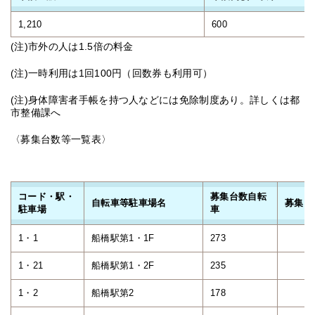
1,210
600
(注)市外の人は1.5倍の料金
(注)一時利用は1回100円（回数券も利用可）
(注)身体障害者手帳を持つ人などには免除制度あり。詳しくは都
市整備課へ
〈募集台数等一覧表〉
コード・駅・
募集台数自転
自転車等駐車場名
募集台
駐車場
車
1・1
船橋駅第1・1F
273
1・21
船橋駅第1・2F
235
1・2
船橋駅第2
178