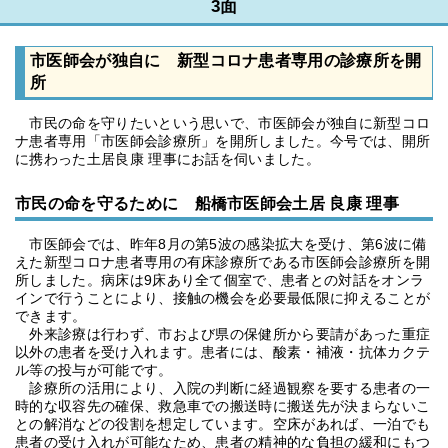
3面
市医師会が独自に 新型コロナ患者専用の診療所を開
所
市民の命を守りたいという思いで、市医師会が独自に新型コロ
ナ患者専用「市医師会診療所」を開所しました。今号では、開所
に携わった土居良康 理事にお話を伺いました。
市民の命を守るために 船橋市医師会土居 良康 理事
市医師会では、昨年8月の第5波の感染拡大を受け、第6波に備
えた新型コロナ患者専用の有床診療所である市医師会診療所を開
所しました。病床は9床あり全て個室で、患者との対話をオンラ
インで行うことにより、接触の機会を必要最低限に抑えることが
できます。
外来診療は行わず、市および県の保健所から要請があった重症
以外の患者を受け入れます。患者には、酸素・補液・抗体カクテ
ル等の投与が可能です。
診療所の活用により、入院の判断に経過観察を要する患者の一
時的な収容先の確保、救急車での搬送時に搬送先が決まらないこ
との解消などの役割を想定しています。空床があれば、一泊でも
患者の受け入れが可能なため、患者の精神的な負担の緩和にもつ