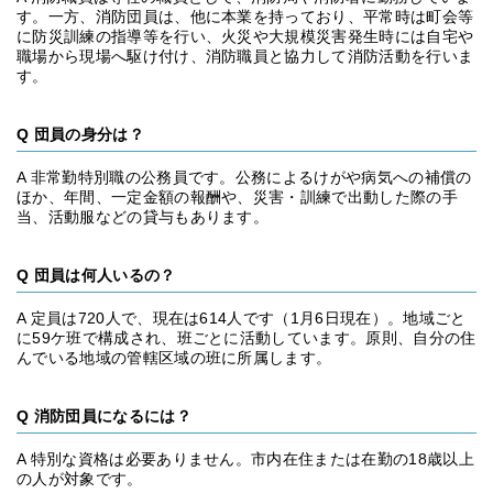
す。一方、消防団員は、他に本業を持っており、平常時は町会等
に防災訓練の指導等を行い、火災や大規模災害発生時には自宅や
職場から現場へ駆け付け、消防職員と協力して消防活動を行いま
す。
Q 団員の身分は？
A 非常勤特別職の公務員です。公務によるけがや病気への補償の
ほか、年間、一定金額の報酬や、災害・訓練で出動した際の手
当、活動服などの貸与もあります。
Q 団員は何人いるの？
A 定員は720人で、現在は614人です（1月6日現在）。地域ごと
に59ケ班で構成され、班ごとに活動しています。原則、自分の住
んでいる地域の管轄区域の班に所属します。
Q 消防団員になるには？
A 特別な資格は必要ありません。市内在住または在勤の18歳以上
の人が対象です。