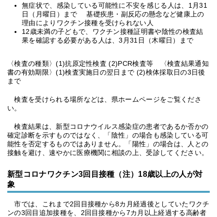
無症状で、感染している可能性に不安を感じる人は、1月31
日（月曜日）まで 基礎疾患・副反応の懸念など健康上の
理由によりワクチン接種を受けられない人
12歳未満の子どもで、ワクチン接種証明書や陰性の検査結
果を確認する必要がある人は、3月31日（木曜日）まで
〈検査の種類〉(1)抗原定性検査 (2)PCR検査等 〈検査結果通知
書の有効期限〉(1)検査実施日の翌日まで (2)検体採取日の3日後
まで
検査を受けられる場所などは、県ホームページをご覧くださ
い。
検査結果は、新型コロナウイルス感染症の患者であるか否かの
確定診断を示すものではなく、「陰性」の場合も感染している可
能性を否定するものではありません。「陽性」の場合は、人との
接触を避け、速やかに医療機関に相談の上、受診してください。
新型コロナワクチン3回目接種（注）18歳以上の人が対
象
市では、これまで2回目接種から8カ月経過後としていたワクチ
ンの3回目追加接種を、2回目接種から7カ月以上経過する高齢者