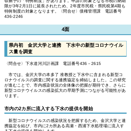
収猶予の「特例制度」があります。申請の対象となる市税の納期
限が3年2月1日に延長されたため、2年度市民税・県民税第4期も
特例制度の対象となります。〈問合せ〉債権管理課 電話番号
436-2246
4面
県内初 金沢大学と連携 下水中の新型コロナウイル
ス量を調査
〈問合せ〉下水道河川計画課 電話番号436－2615
市では、金沢大学の本多了 准教授と下水中に含まれる新型コ
ロナウイルスの調査に関する連携協定を締結しました。この研究
が進むことで、市内感染状況の全体像の把握が期待でき、さらに
新型コロナウイルスの感染拡大の早期予測につながる可能性があ
ります。
市内の2カ所に流入する下水の提供を開始
新型コロナウイルスの感染状況を把握するため、金沢大学と連
携協定を結び、市内に2カ所ある高瀬・西浦下水処理場に流入す