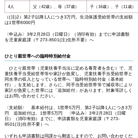
4人
父（42歳）、母（37歳）
子（16歳）、子（11歳）
（(注)2）第2子以降1人につき3万円。生活保護受給世帯の支給額
は1世帯8000円
〈申込み〉3年2月28日（日曜日）（消印有効）までに申請書類
を児童家庭課（〒273-8501(注)住所不要）へ
ひとり親世帯への臨時特別給付金
ひとり親世帯（児童扶養手当法に定める養育者を含む）で、児
童扶養手当受給世帯等や家計が急変し、児童扶養手当受給世帯と
同水準の収入となっている世帯へ「臨時特別給付金（基本給
付）」を支給します。さらに、同手当受給世帯等で減収等により
家計が急変した世帯には「追加給付」があります。対象等詳しく
はお問い合わせください。
〈支給額〉 基本給付は、1世帯5万円、第2子以降1人につき3万
円 追加給付は、1世帯5万円 〈申込み〉3年2月28日（日曜
日）（消印有効）までに、申請書類を児童家庭課（〒273-
8501(注)住所不要）へ
いずれも申請書類は同課から郵送しますので、お問い合わせくだ