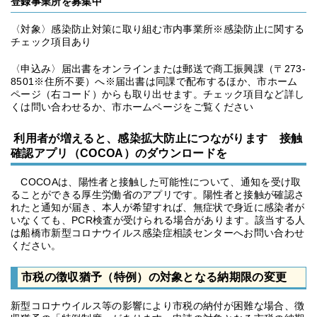
登録事業所を募集中
〈対象〉感染防止対策に取り組む市内事業所※感染防止に関する
チェック項目あり
〈申込み〉届出書をオンラインまたは郵送で商工振興課（〒273-
8501※住所不要）へ※届出書は同課で配布するほか、市ホーム
ページ（右コード）からも取り出せます。チェック項目など詳し
くは問い合わせるか、市ホームページをご覧ください
利用者が増えると、感染拡大防止につながります 接触
確認アプリ（COCOA）のダウンロードを
COCOAは、陽性者と接触した可能性について、通知を受け取
ることができる厚生労働省のアプリです。陽性者と接触が確認さ
れたと通知が届き、本人が希望すれば、無症状で身近に感染者が
いなくても、PCR検査が受けられる場合があります。該当する人
は船橋市新型コロナウイルス感染症相談センターへお問い合わせ
ください。
市税の徴収猶予（特例）の対象となる納期限の変更
新型コロナウイルス等の影響により市税の納付が困難な場合、徴