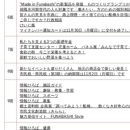
"Made in Funabashi"の新製品を発掘 ものづくりグランプリ
就職氷河期世代の人も対象です「働きたい」方のための個別相
皆さんの意見を市政に 路上喫煙・ポイ捨てのない船橋を目指
6面
ご存じですか？行政相談
けいじ板
マイナンバー通知カードは11月30日（月曜日）に交付を終了し
私たちを支える3つの基礎年金
子育て支援センター・児童ホーム パネル展「みんなで子育て
7面
食欲の秋 今こそ栄養を考えるとき！
新鮮でおいしい野菜を食べよう
新たなイベントも盛りだくさん 地元の商店会で新しい発見！
8面
市民税・県民税（第3期）の納期限は11月2日（月曜日）です
情報ひろば 施設ガイド
情報ひろば 趣味・教養・学習
情報ひろば スポーツ
9面
情報ひろば 募集
郷土資料館 企画展「調べてみよう！船橋」 飽くなき好奇心の
市民文化創造館（きらら）
魅力発信サイト FUNABASHI Style
情報ひろば 健康