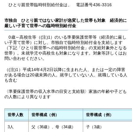
ひとり親世帯臨時特別給付金は、 電話番号436-3316
市独自 ひとり親ではない家計が急変した世帯も対象 経済的に
厳しい子育て世帯への臨時特別給付金
0歳～高校生等（(注)1）のいる準要保護世帯等（経済的に厳し
い子育て世帯）に対し、市独自で臨時特別給付金を支給します
（下記「ひとり親世帯への臨時特別給付金」の支給対象外となる
世帯）。未就学児や高校生も対象になります。対象等詳しくはお
問い合わせください。
（(注)1）平成14年4月2日以降に生まれた人、または一定の障害
がある場合は20歳未満の人。就学していない人、就職している人
も含む
〈準要保護世帯の収入水準の目安と支給額〉家族の年齢や子ども
の人数により異なります
世帯人数
世帯構成（例）
世帯構成（例）
3人
父（36歳）、母（34歳）
子（3歳）