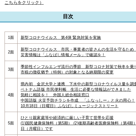
こちらをクリック）
目次
1面
新型コロナウイルス 第4弾 緊急対策を実施
新型コロナウイルス 市民・事業者の皆さんの生活を守るため 
2面
災害情報は「ふなばし情報メール」で確認を！
季節性インフルエンザ流行の季節 新型コロナ対策で秋冬を乗
3面
市税の徴収猶予（特例）の対象となる納期限の変更
県内初 金沢大学と連携 下水中の新型コロナウイルス量を調
ベトナム語版 市民便利帳 生活に必要な情報誌ができました
4面
気軽に相談を！ 外国人総合相談窓口
中国語版 火災予防チラシを作成 「ふなっしー」と火の用心！
10月18日（日曜日）ふなばしミュージックストリート
ひとり親家庭等や経済的に厳しい子育て世帯を応援
5面
(1)国民健康保険料（第5期） (2)後期高齢者医療保険料（第4期）
日（月曜日）です