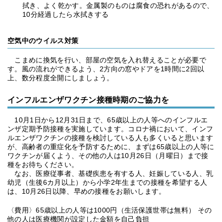
拭き、よく乾かす。金属製のものは腐食の恐れがあるので、
10分経過したら水拭きする
空気中のウイルス対策
こまめに換気を行い、部屋の空気を入れ替えることが必要で
す。風の流れができるよう、2方向の窓やドアを1時間に2回以
上、数分程度全開にしましょう。
インフルエンザワクチン接種時期のご協力を
10月1日から12月31日まで、65歳以上の人等へのインフルエ
ンザ定期予防接種を実施しています。コロナ禍において、インフ
ルエンザワクチンの接種を検討している人も多くいると思います
が、高齢者の重症化を予防するために、まずは65歳以上の人等に
ワクチンが届くよう、その他の人は10月26日（月曜日）まで接
種をお待ちください。
なお、医療従事者、基礎疾患を有する人、妊娠している人、乳
幼児（生後6カ月以上）から小学2年生までの接種を希望する人
は、10月26日以降、早めの接種をお願いします。
〈費用〉65歳以上の人等は1000円（生活保護世帯は無料） その
他の人は医療機関が設定した金額を自己負担