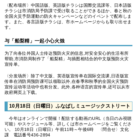
〈配布場所〉中国語版、英語版チラシは国際交流課等、日本語版
チラシは市消防局予防課で受け取ることができるほか、春と秋の
全国火災予防運動の防火キャンペーンなどのイベントで配布しま
す。また、各言語版チラシは、市ホームページからも取り出せま
す。
与「船梨精」一起小心火烛
为了向各位外国人士传达预防火灾的信息,对安全安心的生活有所
帮助,市消防局制作了「船梨精」与插图相结合的中文版预防火灾
宣传单。
〈分发场所〉除了中文版、英语版宣传单在国际交流课,日语版宣
传单在消防局预防课可以领取以外,在春季和秋季的全国火灾预防
宣传运动等活动中也有分发。此外,各种语言的宣传单,还可以从市
政府网页上下载。
10月18日（日曜日）ふなばしミュージックストリート
今年はオンラインで開催！配信する動画のURL（当日のみ視聴
可能）やスケジュール等、詳しくは市ホームページをご覧くださ
い。 10月18日（日曜日）午前11時～午後6時 〈問合せ〉文化
課 電話番号436-2894