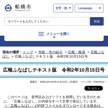
文字・色
Language
検索
メニューを開く
現在の場所 :
トップ
>
市政・市の紹介
>
広報・報道
>
広報ふな
ばし
>
広報ふなばしテキスト版 令和2年10月15日号
広報ふなばしテキスト版 令和2年10月15日号
更新日：令和2(2020)年10月15日（木曜日）
ページID：P085043
このページは、音声読み上げソフトを利用している方のため
に、「広報ふなばし」の内容をすべて文章で表記しています。
（「広報ふなばし」のPDFファイルをダウンロードする場合は、