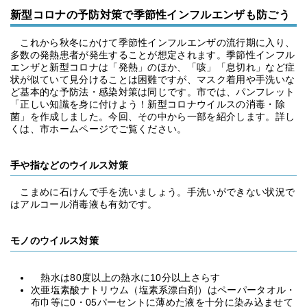
新型コロナの予防対策で季節性インフルエンザも防ごう
これから秋冬にかけて季節性インフルエンザの流行期に入り、
多数の発熱患者が発生することが想定されます。季節性インフル
エンザと新型コロナは「発熱」のほか、「咳」「息切れ」など症
状が似ていて見分けることは困難ですが、マスク着用や手洗いな
ど基本的な予防法・感染対策は同じです。市では、パンフレット
「正しい知識を身に付けよう！新型コロナウイルスの消毒・除
菌」を作成しました。今回、その中から一部を紹介します。詳し
くは、市ホームページでご覧ください。
手や指などのウイルス対策
こまめに石けんで手を洗いましょう。手洗いができない状況で
はアルコール消毒液も有効です。
モノのウイルス対策
熱水は80度以上の熱水に10分以上さらす
次亜塩素酸ナトリウム（塩素系漂白剤）はペーパータオル・
布巾等に0・05パーセントに薄めた液を十分に染み込ませて