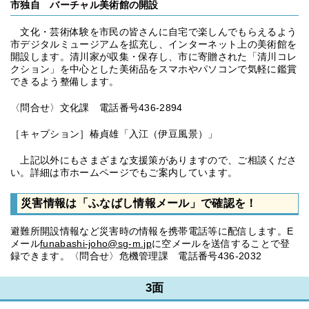
市独自 バーチャル美術館の開設
文化・芸術体験を市民の皆さんに自宅で楽しんでもらえるよう
市デジタルミュージアムを拡充し、インターネット上の美術館を
開設します。清川家が収集・保存し、市に寄贈された「清川コレ
クション」を中心とした美術品をスマホやパソコンで気軽に鑑賞
できるよう整備します。
〈問合せ〉文化課 電話番号436-2894
［キャプション］椿貞雄「入江（伊豆風景）」
上記以外にもさまざまな支援策がありますので、ご相談くださ
い。詳細は市ホームページでもご案内しています。
災害情報は「ふなばし情報メール」で確認を！
避難所開設情報など災害時の情報を携帯電話等に配信します。E
メール
funabashi-joho@sg-m.jp
に空メールを送信することで登
録できます。〈問合せ〉危機管理課 電話番号436-2032
3面