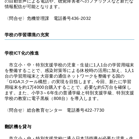
の自動音声による電話や、聴覚障害者へのファックスなど新たな
情報配信が可能となります。
〈問合せ〉危機管理課 電話番号436-2032
学校の学習環境の充実
学校ICT化の推進
市立小・中・特別支援学校の児童・生徒に1人1台の学習用端末
を整備することで、感染対策等による休校時の活用に加え、1人1
台の学習用端末と大容量の通信ネットワークを整備する国の
「GIGAスクール構想」の実現を目指します。今回、新たに学習
用端末を約1万4000台購入することで、必要な約5万台を確保し
ます。また、小学3～6年生の普通学級と特別支援学級、特別支援
学校の教室に電子黒板（808台）を導入します。
〈問合せ〉総合教育センター 電話番号422-7730
翻訳機を貸与
市立小・中・特別支援学校に通う日本語指導が必要な児童・生