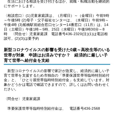
生活における相談を受け付けるほか、就職・転職活動を継続的
にサポートします。
〈相談窓口〉(1)児童家庭課は、（月曜日）～（金曜日）午前9時
～午後5時 (2)母子・父子福祉センターは、（水曜日）午前9時～
午後4時 (3)船橋駅前総合窓口センター14番窓口（11月）は、14
日（土曜日）午後1時～5時、25日（水曜日）午後5時30分～8
時 〈問合せ〉児童家庭課 電話番号436-2320(注)(1)は電話相
談可。(2)(3)は要予約
新型コロナウイルスの影響を受けた0歳～高校生等のいる
世帯が対象 申請はお済みですか？ 経済的に厳しい子
育て世帯へ給付金を支給
新型コロナウイルスの影響で家計が急変し、経済的に厳しい子
育て世帯を支援するため市独自の「準要保護世帯等臨時特別給付
金」と、「ひとり親世帯臨時特別給付金」を支給しています。対
象かどうかは電話で確認できますので、詳しくはお問い合わせく
ださい。
〈問合せ〉児童家庭課
準要保護世帯等臨時特別給付金は、 電話番号436-2568