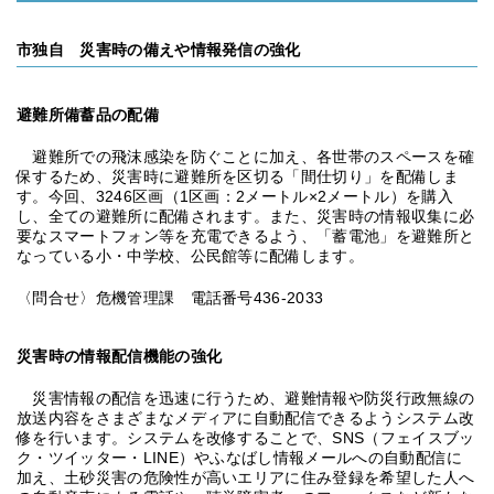
市独自 災害時の備えや情報発信の強化
避難所備蓄品の配備
避難所での飛沫感染を防ぐことに加え、各世帯のスペースを確
保するため、災害時に避難所を区切る「間仕切り」を配備しま
す。今回、3246区画（1区画：2メートル×2メートル）を購入
し、全ての避難所に配備されます。また、災害時の情報収集に必
要なスマートフォン等を充電できるよう、「蓄電池」を避難所と
なっている小・中学校、公民館等に配備します。
〈問合せ〉危機管理課 電話番号436-2033
災害時の情報配信機能の強化
災害情報の配信を迅速に行うため、避難情報や防災行政無線の
放送内容をさまざまなメディアに自動配信できるようシステム改
修を行います。システムを改修することで、SNS（フェイスブッ
ク・ツイッター・LINE）やふなばし情報メールへの自動配信に
加え、土砂災害の危険性が高いエリアに住み登録を希望した人へ