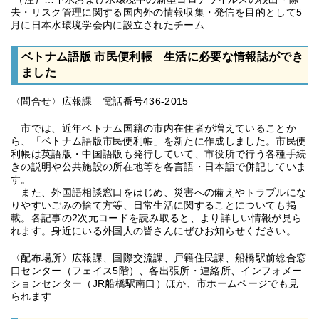
去・リスク管理に関する国内外の情報収集・発信を目的として5
月に日本水環境学会内に設立されたチーム
ベトナム語版 市民便利帳 生活に必要な情報誌ができ
ました
〈問合せ〉広報課 電話番号436-2015
市では、近年ベトナム国籍の市内在住者が増えていることか
ら、「ベトナム語版市民便利帳」を新たに作成しました。市民便
利帳は英語版・中国語版も発行していて、市役所で行う各種手続
きの説明や公共施設の所在地等を各言語・日本語で併記していま
す。
また、外国語相談窓口をはじめ、災害への備えやトラブルにな
りやすいごみの捨て方等、日常生活に関することについても掲
載。各記事の2次元コードを読み取ると、より詳しい情報が見ら
れます。身近にいる外国人の皆さんにぜひお知らせください。
〈配布場所〉広報課、国際交流課、戸籍住民課、船橋駅前総合窓
口センター（フェイス5階）、各出張所・連絡所、インフォメー
ションセンター（JR船橋駅南口）ほか、市ホームページでも見
られます