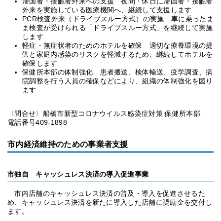
帰国者・接触者外来への支援 夜間・休日に帰国者・接触者
外来を実施している医療機関へ、継続して支援します
PCR検査外来（ドライブスルー方式）の実施 車に乗ったま
ま検査が受けられる「ドライブスルー方式」を継続して実施
します
軽症・無症状者のためのホテルを確保 適切な療養環境の提
供と家庭内感染のリスクを軽減するため、継続してホテルを
確保します
保健所本部の体制強化 患者搬送、検体輸送、疫学調査、病
院調整を行う人員の確保などにより、組織の体制強化を図り
ます
〈問合せ〉船橋市新型コロナウイルス感染症対策 保健所本部
電話番号409-1898
市内経済維持のための事業者支援
市独自 キャッシュレス決済の導入促進事業
市内店舗のキャッシュレス決済の普及・導入を促進させるた
め、キャッシュレス決済を新たに導入した店舗に奨励金を交付し
ます。