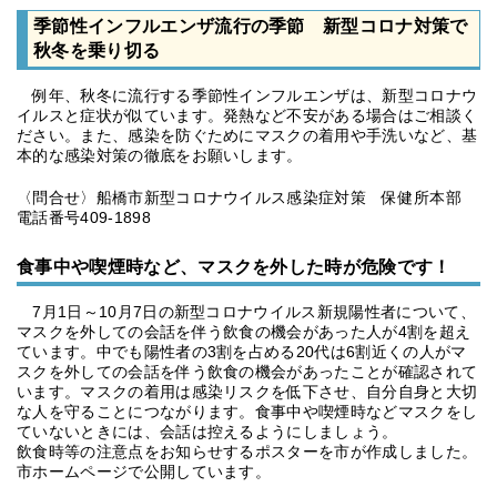
季節性インフルエンザ流行の季節 新型コロナ対策で
秋冬を乗り切る
例年、秋冬に流行する季節性インフルエンザは、新型コロナウ
イルスと症状が似ています。発熱など不安がある場合はご相談く
ださい。また、感染を防ぐためにマスクの着用や手洗いなど、基
本的な感染対策の徹底をお願いします。
〈問合せ〉船橋市新型コロナウイルス感染症対策 保健所本部
電話番号409-1898
食事中や喫煙時など、マスクを外した時が危険です！
7月1日～10月7日の新型コロナウイルス新規陽性者について、
マスクを外しての会話を伴う飲食の機会があった人が4割を超え
ています。中でも陽性者の3割を占める20代は6割近くの人がマ
スクを外しての会話を伴う飲食の機会があったことが確認されて
います。マスクの着用は感染リスクを低下させ、自分自身と大切
な人を守ることにつながります。食事中や喫煙時などマスクをし
ていないときには、会話は控えるようにしましょう。
飲食時等の注意点をお知らせするポスターを市が作成しました。
市ホームページで公開しています。