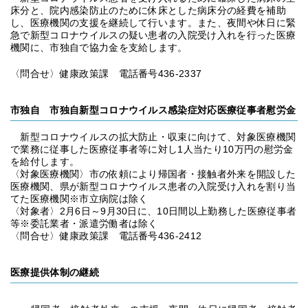
床分と、院内感染防止のために休床とした病床分の経費を補助
し、医療機関の支援を継続して行います。また、夜間や休日に緊
急で新型コロナウイルスの疑い患者の入院受け入れを行った医療
機関に、市独自で協力金を支給します。
〈問合せ〉健康政策課 電話番号436-2337
市独自 市独自新型コロナウイルス感染症対応医療従事者慰労金
新型コロナウイルスの拡大防止・収束に向けて、対象医療機関
で業務に従事した医療従事者等に対し1人当たり10万円の慰労金
を給付します。
〈対象医療機関〉市の依頼により帰国者・接触者外来を開設した
医療機関、県が新型コロナウイルス患者の入院受け入れを割り当
てた医療機関※市立病院は除く
〈対象者〉2月6日～9月30日に、10日間以上勤務した医療従事者
等※委託業者・派遣労働者は除く
〈問合せ〉健康政策課 電話番号436-2412
医療提供体制の継続