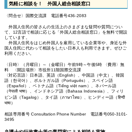
気軽に相談を！ 外国人総合相談窓口
〈問合せ〉国際交流課 電話番号436-2083
外国人住民の皆さんの生活上のさまざまな疑問や質問につい
て、12言語で相談に応じる「外国人総合相談窓口」を無料で開設
しています。
外国人住民をはじめ外国人を雇用している企業等や、身近な外
国人住民に代わって相談をしたい日本人も利用できます。ぜひご
利用ください。
〈日時〉（月曜日）～（金曜日）午前9時～午後5時 〈費用〉無
料 〈開設場所〉市役所11階国際交流課
〈対応言語〉日本語、英語（English）、中国語（中文）、韓国
語（한국어）、ポルトガル語（Português）、スペイン語
（Español）、ベトナム語（Tiếng việt nam）、ネパール語
（नेपाली भाषा）、インドネシア語（Bahasa Indonesia）、フィリ
ピン語（Tagalog）、タイ語（ภาษาไทย）、ヒンディー語（हिन्दी
भाषा）
相談専用番号 Consultation Phone Number 電話番号050-3101-
3495
弁護士や行政書士等の専門家による相談も実施