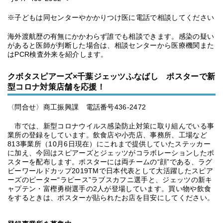
※子どもは同センターやかかりつけ医に電話で相談してください
海外渡航歴の有無にかかわらず誰でも相談できます。感染の疑い
があると医師が判断した場合は、相談センターから医療機関また
はPCR検査外来を紹介します。
クボタスピアーズ×千葉ジェッツふなばし ポスターで新
型コロナ対策店舗を応援！
〈問合せ〉商工振興課 電話番号436-2472
市では、新型コロナウイルス感染防止対策に取り組んでいる事
業所の登録をしています。飲食店や小売店、事務所、工場など
813事業所（10月6日現在）にこれまで提供していたステッカー
に加え、今回はスピアーズとジェッツがコラボレーションしたポ
スターを配布します。ポスターには両チームの“顔”である、ラグ
ビーワールドカップ2019TMで日本代表として大活躍したスピア
ーズのピーター“ラピース”ラブスカフニ選手と、ジェッツの新キ
ャプテン・富樫勇樹選手の2人が登場しています。買い物や飲食
をするときは、ポスターが貼られたお店を目安にしてください。