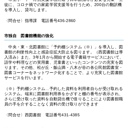
徒に、コロナ禍での家庭学習支援等を行うため、200台の翻訳機
を導入し、貸与します。
〈問合せ〉指導課 電話番号436-2860
市独自 図書館機能の強化
中央・東・北図書館に「予約棚システム（※）」を導入し、図
書館の利便性向上と感染症拡大防止を図ります。（西図書館は導
入済み）また、3年1月から開始する電子書籍サービスにおいて、
語学や料理などの実用書、児童書といったコンテンツの充実を図
ります。その他、松が丘・飯山満・八木が谷の各公民館図書室・
図書コーナーをネットワーク化することで、より充実した図書館
サービスを行います。
（※）予約棚システム…予約した資料を利用者自らが受け取れる
システム。端末に図書館利用券をかざすと棚の番号が表示され、
さらに受け取った資料を自動貸出機で借りることにより図書館職
員の手を介することなく資料の受け取りができます
〈問合せ〉西図書館 電話番号431-4385