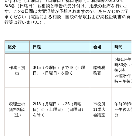
いずれも（土曜日）（日曜日）祝日を除く。税務署のみ2/24、
3/3各（日曜日）も相談と申告の受け付け、用紙の配布を行いま
す。この2日間は大変混雑が予想されますので、あらかじめご了
承ください（電話による相談、国税の領収および納税証明書の発
行等は行いません）。
区分
日程
会場
時間
○提出⇨午前
時30分～午
作成・提
3/15（金曜日）まで※（土曜
船橋税
後5時
出
日）（日曜日）を除く
務署
○相談⇨午前
時～午後5
税理士の
2/18（月曜日）～25（月曜
市役所
午前9時30
無料相談
日）※（土曜日）（日曜日）
11階大
～午後3時3
（注）
を除く
会議室
分