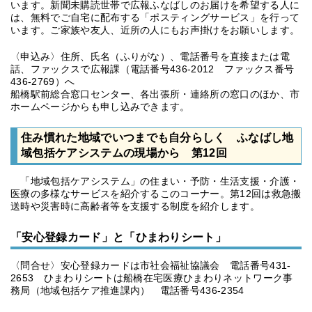
います。新聞未購読世帯で広報ふなばしのお届けを希望する人に
は、無料でご自宅に配布する「ポスティングサービス」を行って
います。ご家族や友人、近所の人にもお声掛けをお願いします。
〈申込み〉住所、氏名（ふりがな）、電話番号を直接または電
話、ファックスで広報課（電話番号436-2012 ファックス番号
436-2769）へ
船橋駅前総合窓口センター、各出張所・連絡所の窓口のほか、市
ホームページからも申し込みできます。
住み慣れた地域でいつまでも自分らしく ふなばし地
域包括ケアシステムの現場から 第12回
「地域包括ケアシステム」の住まい・予防・生活支援・介護・
医療の多様なサービスを紹介するこのコーナー。第12回は救急搬
送時や災害時に高齢者等を支援する制度を紹介します。
「安心登録カード」と「ひまわりシート」
〈問合せ〉安心登録カードは市社会福祉協議会 電話番号︎431-
2653 ひまわりシートは船橋在宅医療ひまわりネットワーク事
務局（地域包括ケア推進課内） 電話番号436-2354