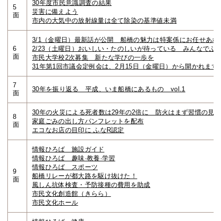
30年度市民意識調査の結果
5
災害に備えよう
面
市内の大気中の放射線量は全て除染の基準値未満
3/1（金曜日）最新話が公開 船橋の魅力は特案係にお任せあれ
6
2/23（土曜日）おいしい・たのしいが待っている みんなでふ
面
市民大学校2次募集 新たな学びの一歩を
31年第1回市議会定例会は、2月15日（金曜日）から開かれます
7
30年を振り返る 平成、いま船橋にあるもの vol.1
面
30年の火災による死者数は29年の2倍に 防火はまず習慣の見
8
家庭ごみの出し方パンフレットを配布
面
エコなお店の目印に ふなR認定
情報ひろば 施設ガイド
情報ひろば 趣味·教養·学習
情報ひろば スポーツ
9
船橋リレーが都大路を駆け抜けた！
面
風しん抗体検査・予防接種の費用を助成
市民文化創造館（きらら）
市民文化ホール