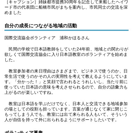
［キャプション］姉妹都市提携30周年を記念して来船したヘイワ
ード市の代表団に船橋市民がまちを案内し、市民同士の交流を深
めました
自分の成長につながる地域の活動
国際交流協会ボランティア 浦和かほるさん
民間の学校で日本語教師をしていた24年前、地域との関わりが
欲しくて国際交流協会に入り日本語教室のボランティアを始めま
した。
教室参加者の来日理由はさまざまで、ビジネスで使うのか、日
常生活で使うのかその人の実用性を考えて教えるようにしていま
す。「分かった！」と笑顔で言われるとうれしいし、当たり前に
使っていた日本語の意味を考えさせられるので、自分の語彙力も
上がるのが楽しいですね。
教室は日本語を学ぶだけでなく、日本人と交流できる地域参加
の場としての役割も担っています。言葉が通じなくて家に閉じこ
もってしまう人でも、教室には出て来られる人もいて、そういう
人が自信を持って外に出られるようにサポートしたいです。
ボランティア募集