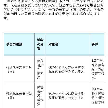
障害のある皆さんの負担を軽減するため、手当を支給していま
す。現在支給を受けていない人で、該当すると思われる場合はお
問い合わせください。なお、手当の種類が（国）の場合、下表の
対象の目安と同程度の障害でも支給を受けられる場合がありま
す。
対象
手当の種類
の目
対象者
要件
安
1級手当
障害
身体障害者
者が
特別児童扶養手当
次のいずれかに該当する
20
級・2級
（国）
児童の面倒をみている人
歳未
療育手帳お
満
の2
障害
2級手当
者が
特別児童扶養手当
次のいずれかに該当する
身体障害者
20
（国）
児童の面倒をみている人
級・4級の
歳未
療育手帳お
満