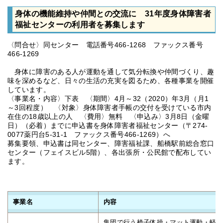
身体の機能維持や仲間との交流に 31年度身体障害者
福祉センターの利用者を募集します
〈問合せ〉同センター 電話番号466-1268 ファックス番号
466-1269
身体に障害のある人が運動を通して気分転換や仲間づくり、趣
味を深めるなど、日々の生活の充実を図るため、各種事業を開催
しています。
〈事業名・内容〉下表 〈期間〉4月～32（2020）年3月（月1
～3回程度） 〈対象〉身体障害者手帳の交付を受けている市内
在住の18歳以上の人 〈費用〉無料 〈申込み〉3月8日（金曜
日）（必着）までに申込書を身体障害者福祉センター（〒274-
0077薬円台5-31-1 ファックス番号466-1269）へ
募集要領、申込書は同センター、障害福祉課、船橋駅前総合窓口
センター（フェイスビル5階）、各出張所・公民館で配布してい
ます。
事業名
内容
集団で行う椅子体操・マット運動・軽ス