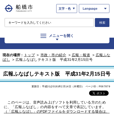
文字・色
Language
検索
メニューを開く
現在の場所 :
トップ
>
市政・市の紹介
>
広報・報道
>
広報ふな
ばし
>
広報ふなばしテキスト版 平成31年2月15日号
広報ふなばしテキスト版 平成31年2月15日号
更新日：平成31(2019)年2月14日（木曜日）
ページID：P067879
このページは、音声読み上げソフトを利用している方のため
に、「広報ふなばし」の内容をすべて文章で表記しています。
（「広報ふなばし」のPDFファイルをダウンロードする場合は、