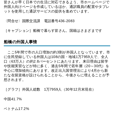
皆さんが早く日本での生活に対応できるよう、市ホームページで
外国人向けページを作成しているほか、通訳職員の配置やタブレ
ットを使用した通訳サービスの提供を進めています。
〈問合せ〉国際交流課 電話番号436-2083
［キャプション］船橋で暮らす皆さん。国籍はさまざまです
船橋の外国人事情
ここ5年間で市の人口増加の約3割が外国人となっています。市
に住民登録している外国人は108の国・地域1万7959人で、全人
口（63万人）の約2.8パーセントにあたります。来日理由は留学
や技能実習などが特に多く、過去5年間で若年層（20～30代）を
中心に増加傾向にあります。改正出入国管理法により4月から新
たな在留資格が設けられることから、今後さらに増えることが予
想されます。
［グラフ］外国人総数 1万7959人（30年12月末現在）
中国41.7%
ベトナム17.2%