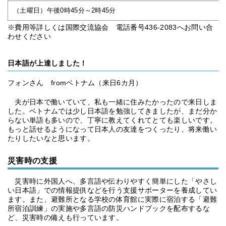
（土曜日）午後0時45分～2時45分
※費用等詳しくは国際交流協会 電話番号436-2083へお問い合
わせください
日本語が上達しました！
フォンさん fromベトナム（来日6カ月）
夫が日本で働いていて、私も一緒に住みたかったので来日しま
した。ベトナムでは少し日本語を勉強してきましたが、まだ分か
らない単語も多いので、丁寧に教えてくれてとても楽しいです。
もっと話せるようになって日本人の友達をつくったり、将来働い
たりしたいなと思います。
災害時の支援
災害時に外国人へ、多言語や伝わりやすく簡単にした「やさし
い日本語」での情報提供などを行う支援サポーターを養成してい
ます。また、避難所となる学校の体育館に実際に宿泊する「避難
所宿泊訓練」の実施や多言語の防災ハンドブックを配布するな
ど、災害時の備えも行っています。