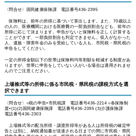
〈問合せ〉国民健康保険課 電話番号436-2395
保険料は、前年の所得に基づいて算出します。また、70歳以上
の人の、医療機関における医療費の一部負担割合なども、前年の
所得に応じて決まります。申告がないと保険料を正しく計算する
ことができず、一部負担割合も判定できません。収入がなかった
人、遺族・障害年金のみを受給している人も、市民税・県民税の
申告をしてください。
一定の所得金額以下の世帯は保険料均等割額を軽減する制度があ
りますが、世帯に申告をしていない人がいる場合は適用されませ
んのでご注意ください。
上場株式等の所得に係る市民税・県民税の課税方式を選
択できます
〈問合せ〉○税の申告⇨市民税課 電話番号436-2214 ○各保険制
度⇨(1)(2)国民健康保険課 電話番号436-2395 (3)介護保険課
電話番号436-2303
上場株式等の配当所得・譲渡所得等がある人は所得税の確定申
告とは別に、納税通知書が送達される日までの間に市民税・県民