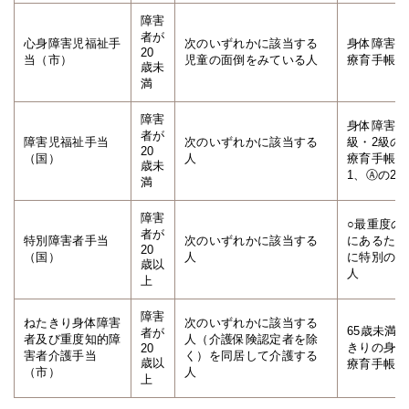
障害
者が
心身障害児福祉手
次のいずれかに該当する
身体障害者
20
当（市）
児童の面倒をみている人
療育手帳を
歳未
満
障害
身体障害者
者が
障害児福祉手当
次のいずれかに該当する
級・2級の
20
（国）
人
療育手帳お
歳未
1、Ⓐの2
満
障害
○最重度の
者が
特別障害者手当
次のいずれかに該当する
にあるため
20
（国）
人
に特別の介
歳以
人
上
障害
ねたきり身体障害
次のいずれかに該当する
65歳未満
者が
者及び重度知的障
人（介護保険認定者を除
きりの身体
20
害者介護手当
く）を同居して介護する
歳以
療育手帳Ⓐ
（市）
人
上