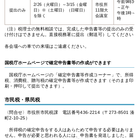
午前9時30
2/26（火曜日）～3/15（金曜
市役所
～正午
提出のみ
日）※（土曜日）（日曜日）
11階大
午後1時～4
を除く
会議室
時
（注）税理士の無料相談では、完成した申告書等の提出のみの受
け付けはできません。直接税務署に提出（郵送可）してください
各会場への車での来場はご遠慮ください。
国税庁ホームページで確定申告書等の作成ができます
国税庁ホームページの「確定申告書等作成コーナー」で、所得
税、消費税、贈与税の確定申告書等が作成できます（そのまま印
刷・押印して提出できます）。
市民税・県民税
〈問合せ〉市役所市民税課 電話番号436-2214（〒273-8501 湊
町2-10-25）
所得税の確定申告をする人はあらためて申告する必要はありま
せん。申告が必要と思われる人には、申告書を発送しました。届