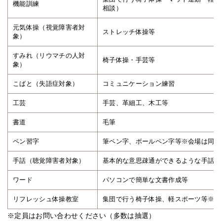
機能訓練
相談）
元気体操（視覚障害者対
ストレッチ体操等
象）
すみれ（リウマチの人対
椅子体操・手芸等
象）
こばと（失語症対象）
コミュニケーション練習
工芸
手芸、革細工、木工等
書道
毛筆
ペン習字
筆ペン字、ボールペン字等※会場は同セ
手話（聴覚障害者対象）
基本的な意思疎通ができるような手話練
ワード
パソコンで簡単な文書作成等
リフレッシュ体操教室
集団で行う椅子体操、軽スポーツ等※会
※定員はお問い合わせください（多数は抽選）