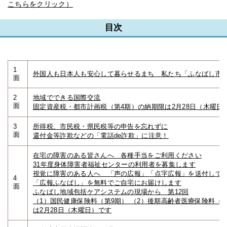
こちらをクリック）
目次
1
外国人も日本人も安心して暮らせるまち 私たち「ふなばし市
面
2
地域でできる国際交流
面
固定資産税・都市計画税（第4期）の納期限は2月28日（木曜日
3
所得税、市民税・県民税等の申告を忘れずに
面
還付金等詐欺などの「電話de詐欺」に注意！
在宅の障害のある皆さんへ 各種手当をご利用ください
31年度身体障害者福祉センターの利用者を募集します
視覚に障害のある人へ 「声の広報」「点字広報」を送付して
4
「広報ふなばし」を無料でご自宅にお届けします
面
ふなばし地域包括ケアシステムの現場から 第12回
（1）国民健康保険料（第9期） （2）後期高齢者医療保険料（第
は2月28日（木曜日）です