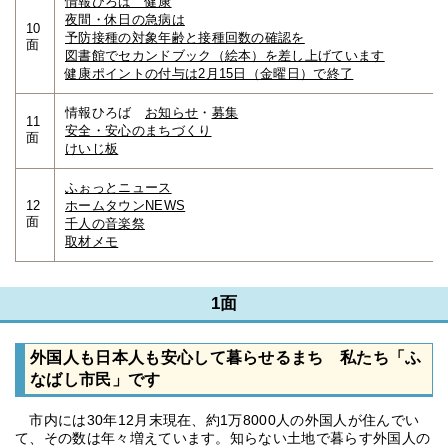
情報ひろば 健康
夜間・休日の急病は
10
予防接種の対象年齢と接種回数の確認を
面
図書館でセカンドブック（絵本）を差し上げています
健康ポイントの付与は2月15日（金曜日）で終了
情報ひろば
お知らせ
・
募集
11
安全・安心のまちづくり
面
けいじ板
ふぉっとニュース
12
ホームタウンNEWS
面
千人の音楽祭
取材メモ
1面
外国人も日本人も安心して暮らせるまち 私たち「ふ
なばし市民」です
市内には30年12月末現在、約1万8000人の外国人が住んでい
て、その数は年々増えています。知らない土地で暮らす外国人の