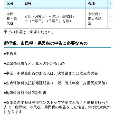
区分
日程
会場
時
市民
市役所11
2/18（月曜日）～3/15（金曜日）
午
税・県
階大会議
※（土曜日）（日曜日）を除く
に
民税
室
車での来場はご遠慮ください。
所得税、市民税・県民税の申告に必要なもの
●申告書
●源泉徴収票など、収入の分かるもの
●事業・不動産所得のある人は、決算書または収支内訳書
●生命保険料支払額等証明書（一般・個人年金・介護医療保険）
●地震保険料控除等証明書
●寄附金の受領証等※ワンストップ特例でふるさと納税を行った
人は、所得税、市民税・県民税の申告をした場合、特例の対象外
になります