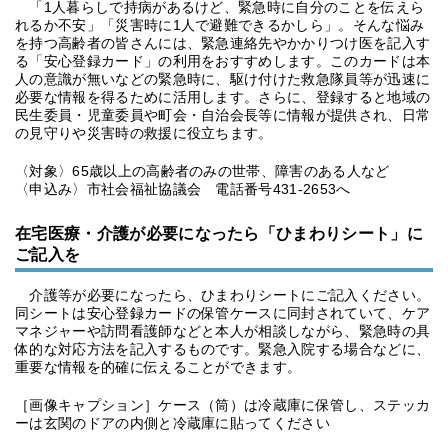
「1人暮らしで持病があるけど、緊急時に自分のことを伝えら
れるか不安」「災害時に1人で避難できるかしら」。そんな悩み
を持つ高齢者の皆さんには、緊急連絡先やかかりつけ医を記入す
る「安心登録カード」の利用をおすすめします。このカードは本
人の意識が無いなどの緊急時に、駆け付けた救急隊員等が迅速に
必要な情報を得るために活用します。さらに、登録すると地域の
民生委員・児童委員や町会・自治会長等に情報が提供され、日常
の見守りや災害時の救援に役立ちます。
〈対象〉65歳以上の高齢者のみの世帯、障害のある人など
〈申込み〉市社会福祉協議会 電話番号︎431-2653へ
在宅医療・介護が必要になったら「ひまわりシート」に
ご記入を
介護等が必要になったら、ひまわりシートにご記入ください。
同シートは安心登録カードの保管ケースに同封されていて、ケア
マネジャーや訪問看護師などと本人が相談しながら、緊急時の具
体的な対応方法を記入するものです。緊急入院する場合などに、
重要な情報を的確に伝えることができます。
［画像キャプション］ケース（筒）は冷蔵庫に保管し、ステッカ
ーは玄関のドアの内側と冷蔵庫に貼ってください