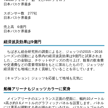
日本バスケ界最多
スポンサー数 277社
日本バスケ界最多
売上高 6億円
日本バスケ界最多
経済波及効果は9億円
ちばぎん総合研究所の調査によると、ジェッツの2015～2016
シーズンの活動による県内の経済波及効果は9億円と試算されま
した。この金額は、チケットやグッズの売り上げ、観客の飲食費
や交通費などの需要増加額をもとに算出したもので、ジェッツが
経済面でも地域に大きく貢献していることを示しています。
［キャプション］ジェッツを応援して地域も元気に
船橋アリーナもジェッツカラーに変身
メインアリーナのエントランス正面の壁面に、幅約10メートル
×高さ約3.6メートルのグラフィックパネルを設置します。パネル
には選手が躍動する姿が描かれているほか、バスケットゴールの