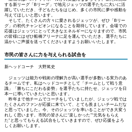
する新リーグ「Bリーグ」で地元ジェッツの選手たちに大いに活
躍していただき、子どもたちをはじめ、多くの市民に夢や感動を
与えてほしいと思います。
そして、たくさんの方々に愛されるジェッツが、ぜひ「Bリー
グ」の初代チャンピオンになることを期待しています。会場での
応援はジェッツにとって大きなエネルギーになりますので、市民
の皆様にはぜひ船橋アリーナに足を運んでいただき、選手たちに
温かいご声援を送ってくださいますようお願いいたします。
市民の皆さんに力を与えられる試合を
新ヘッドコーチ 大野篤史
ジェッツは能力や戦術の理解力が高い選手が多数いる実力のあ
るチームです。私はヘッドコーチとして「チームとして戦う意
識」「勝ちにこだわる姿勢」を選手たちに持たせ、ジェッツを日
本一に導いていきたいと思います。
昨年まで他チームでコーチをしていましたが、ジェッツ戦では
たくさんのファンが応援に来ていて、とても羨ましいチームだな
と思っていました。今、そのジェッツを率いることができ大変う
れしく思います。市民の皆さんに“楽しかった”“元気をもらえ
た”と思ってもらえる試合をしていきますので、ぜひ応援をよろ
しくお願いします。