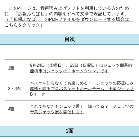
このページは、音声読み上げソフトを利用している方のため
に、「広報ふなばし」の内容をすべて文章で表記しています。
（「広報ふなばし」のPDFファイルをダウンロードする場合は、
こちらをクリック）
目次
9月24日（土曜日）、25日（日曜日）はジェッツ開幕戦
1面
船橋市はジェッツの「ホームタウン」です
バスケを知らなくても楽しめる！ ジェッツの応援にみん
2・3面
船橋が誇るプロバスケットボールチーム「千葉ジェッツ」
Bリーグ
これであなたもジェッツ通！ 知ってる？ ジェッツのす
4面
千葉ジェッツ展を開催します
1面