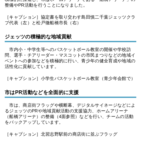
整備やPR活動を行うことになりました。
［キャプション］協定書を取り交わす島田慎二千葉ジェッツクラ
ブ代表（左）と松戸徹船橋市長（右）
ジェッツの積極的な地域貢献
市内小・中学生等へのバスケットボール教室の開催や学校訪
問、選手・チアリーダー・マスコットの市民まつりなどの地域イ
ベントへの参加などを積極的に行い、青少年の健全育成や地域の
活性化に貢献しています。
［キャプション］小学生バスケットボール教室（青少年会館で）
市はPR活動などを全面的に支援
市は、商店街フラッグや横断幕、デジタルサイネージなどによ
るジェッツのPRや地域貢献活動の支援協力、ホームアリーナ
（船橋アリーナ）の整備（4面参照）などを行い、チームの活動
をバックアップしています。
［キャプション］北習志野駅前の商店街に並ぶフラッグ