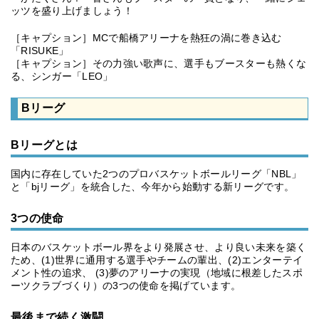
ッツを盛り上げましょう！
［キャプション］MCで船橋アリーナを熱狂の渦に巻き込む
「RISUKE」
［キャプション］その力強い歌声に、選手もブースターも熱くな
る、シンガー「LEO」
Bリーグ
Bリーグとは
国内に存在していた2つのプロバスケットボールリーグ「NBL」
と「bjリーグ」を統合した、今年から始動する新リーグです。
3つの使命
日本のバスケットボール界をより発展させ、より良い未来を築く
ため、(1)世界に通用する選手やチームの輩出、(2)エンターテイ
メント性の追求、 (3)夢のアリーナの実現（地域に根差したスポ
ーツクラブづくり）の3つの使命を掲げています。
最後まで続く激闘