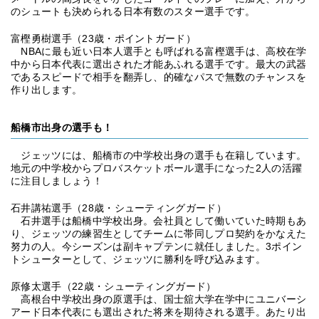
のシュートも決められる日本有数のスター選手です。
富樫勇樹選手（23歳・ポイントガード）
NBAに最も近い日本人選手とも呼ばれる富樫選手は、高校在学
中から日本代表に選出された才能あふれる選手です。最大の武器
であるスピードで相手を翻弄し、的確なパスで無数のチャンスを
作り出します。
船橋市出身の選手も！
ジェッツには、船橋市の中学校出身の選手も在籍しています。
地元の中学校からプロバスケットボール選手になった2人の活躍
に注目しましょう！
石井講祐選手（28歳・シューティングガード）
石井選手は船橋中学校出身。会社員として働いていた時期もあ
り、ジェッツの練習生としてチームに帯同しプロ契約をかなえた
努力の人。今シーズンは副キャプテンに就任しました。3ポイン
トシューターとして、ジェッツに勝利を呼び込みます。
原修太選手（22歳・シューティングガード）
高根台中学校出身の原選手は、国士舘大学在学中にユニバーシ
アード日本代表にも選出された将来を期待される選手。あたり出