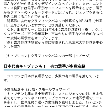
高さなどが分かるようなデザインとなっています。また、エント
ランス側面には選手の手形やユニフォームを展示するほか、選手
からファンへのメッセージボードが設けられ、ジェッツをさらに
身近に感じることができます。
開幕戦にあわせグラフィックパネルの除幕式を9月24日（土曜
日）正午から行いますので、ぜひお越しください。
なお、船橋アリーナには29年4月に吉澤野球資料（※）、クボ
タスピアーズ、市立船橋高校、市ゆかりの選手など総合的なスポ
ーツ資料の展示室をオープンします。
（※）吉澤野球博物館から市に寄贈された東京六大学野球を中心
とした資料
［キャプション］グラフィックパネルの一部（イメージ）
日本代表キャプテンも！ 有力選手が多数在籍
ジェッツは日本代表選手など、多数の有力選手を擁していま
す。
小野龍猛選手（28歳・スモールフォワード）
キャプテンを務める小野選手は、まさにジェッツの顔。日本代
表でもリオデジャネイロオリンピックのアジア地区予選でチーム
を牽引し、世界最終予選への出場権を獲得しました。197センチ
メートルの高身長をいかしたゴール下でのプレーに加え、外から