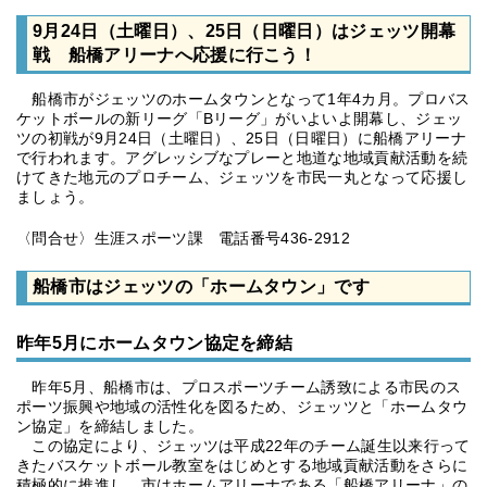
9月24日（土曜日）、25日（日曜日）はジェッツ開幕
戦 船橋アリーナへ応援に行こう！
船橋市がジェッツのホームタウンとなって1年4カ月。プロバス
ケットボールの新リーグ「Bリーグ」がいよいよ開幕し、ジェッ
ツの初戦が9月24日（土曜日）、25日（日曜日）に船橋アリーナ
で行われます。アグレッシブなプレーと地道な地域貢献活動を続
けてきた地元のプロチーム、ジェッツを市民一丸となって応援し
ましょう。
〈問合せ〉生涯スポーツ課 電話番号436-2912
船橋市はジェッツの「ホームタウン」です
昨年5月にホームタウン協定を締結
昨年5月、船橋市は、プロスポーツチーム誘致による市民のス
ポーツ振興や地域の活性化を図るため、ジェッツと「ホームタウ
ン協定」を締結しました。
この協定により、ジェッツは平成22年のチーム誕生以来行って
きたバスケットボール教室をはじめとする地域貢献活動をさらに
積極的に推進し、市はホームアリーナである「船橋アリーナ」の