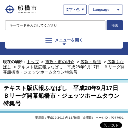
文字・色
Language
検索
メニューを開く
現在の場所 :
トップ
>
市政・市の紹介
>
広報・報道
>
広報ふな
ばし
>
テキスト版広報ふなばし 平成28年9月17日 Ｂリーグ開
幕船橋市・ジェッツホームタウン特集号
テキスト版広報ふなばし 平成28年9月17日
Ｂリーグ開幕船橋市・ジェッツホームタウン
特集号
更新日：平成29(2017)年12月8日（金曜日）
ページID：P047601