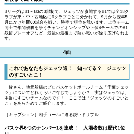
BリーグはB1～B3の3部制で、ジェッツが参戦するB1では全18ク
ラブが東・中・西地区に6クラブごとに分かれて、9月から翌年5
月にかけ年間60試合を戦い、勝率で順位を競います。上位チーム
同士で年間優勝を争うチャンピオンシップや下位4チームでのB1
残留プレーオフなど、最後の最後まで熱い戦いが繰り広げられま
す。
4面
これであなたもジェッツ通！ 知ってる？ ジェッツ
のすごいとこ！
皆さん、地元船橋のプロバスケットボールチーム「千葉ジェッ
ツ」についてどれくらいご存じでしょうか？ 実はジェッツは、
本当にすごいチームなのです！ ここでは「ジェッツのすごいと
こ」をあらためてご紹介します。
［キャプション］相手ゴールに迫る鋭いドリブル
バスケ界6つのナンバー1を達成！ 入場者数は歴代1位