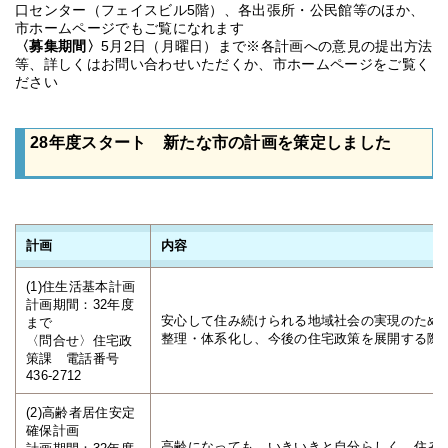
口センター（フェイスビル5階）、各出張所・公民館等のほか、
市ホームページでもご覧になれます
〈募集期間〉
5月2日（月曜日）まで※各計画への意見の提出方法
等、詳しくはお問い合わせいただくか、市ホームページをご覧く
ださい
28年度スタート 新たな市の計画を策定しました
計画
内容
(1)住生活基本計画
計画期間：32年度
安心して住み続けられる地域社会の実現のため
まで
整理・体系化し、今後の住宅政策を展開する際
〈問合せ〉住宅政
策課 電話番号
436-2712
(2)高齢者居住安定
確保計画
高齢になっても、いきいきと自分らしく、住み