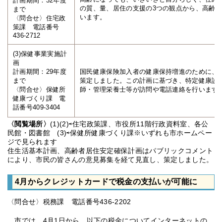
計画期間：32年度
の質、量、居住の支援の3つの観点から、高齢
まで
います。
〈問合せ〉住宅政
策課 電話番号
436-2712
(3)保健事業実施計
画
計画期間：29年度
国民健康保険加入者の健康保持増進のために、
まで
策定しました。この計画に基づき、特定健康診
〈問合せ〉保健所
師・管理栄養士等が訪問や電話連絡を行います
健康づくり課 電
話番号409-3404
〈閲覧場所〉
(1)(2)⇨住宅政策課、市役所11階行政資料室、各公
民館・図書館 (3)⇨保健所健康づくり課※いずれも市ホームペー
ジで見られます
住生活基本計画、高齢者居住安定確保計画はパブリックコメント
により、市民の皆さんの意見募集を経て見直し、策定しました。
4月からクレジットカードで税金の支払いが可能に
〈問合せ〉税務課 電話番号436-2202
市では、4月1日から、以下の税金についてインターネットの