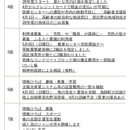
28年度スタート 新たな市の計画を策定しました
4面
4月からクレジットカードで税金の支払いが可能に
医療センターへの通院や市内の移動手段に 「高齢者支援協
4月1日～ 高齢者の総合的な相談窓口 習志野台地域包括支
28年度の祝休日のごみ収集
利用者募集 ～「市民」や「職員」が講師に～ 市民の皆さ
募集 ふるさと農園の利用者
5月8日（日曜日） 農業センター市民開放デー
景観重要建造物に2施設を指定しました
5面
認証保育所が新たに2園加わりました
危険なコンクリートブロック塀の撤去費用を一部助成
けいじ板
精神科医師による相談（無料）
情報ひろば 趣味・教養・学習
太陽光発電システム等の設置費用の一部を補助
6面
4月3日（日曜日） 海の安全と豊漁を祈願 漁師町の伝統行
陸上自衛隊習志野演習場 4月の訓練予定（変更の場合あり）
情報ひろば 募集
情報ひろば スポーツ
7面
春の全国交通安全運動
緑と花のジャンボ市を開催します
ふなばし文芸