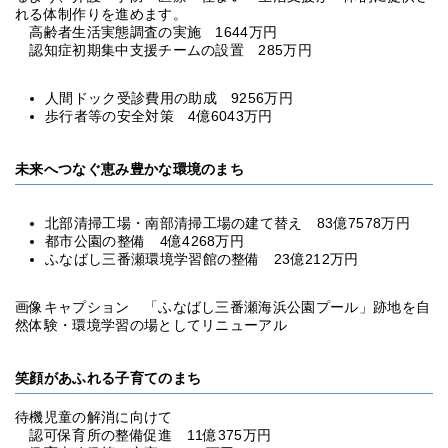
れる体制作りを進めます。
高齢者生活実態調査の実施 1644万円
認知症初期集中支援チームの設置 285万円
人間ドック受診費用の助成 9256万円
歩行者等の安全対策 4億6043万円
未来へつなぐ恵み豊かな環境のまち
北部清掃工場・南部清掃工場の建て替え 83億7578万円
都市公園の整備 4億4268万円
ふなばし三番瀬環境学習館の整備 23億212万円
画像キャプション 「ふなばし三番瀬海浜公園プール」跡地を自
然体験・環境学習の場としてリニューアル
笑顔があふれる子育てのまち
待機児童の解消に向けて
認可保育所の整備促進 11億375万円