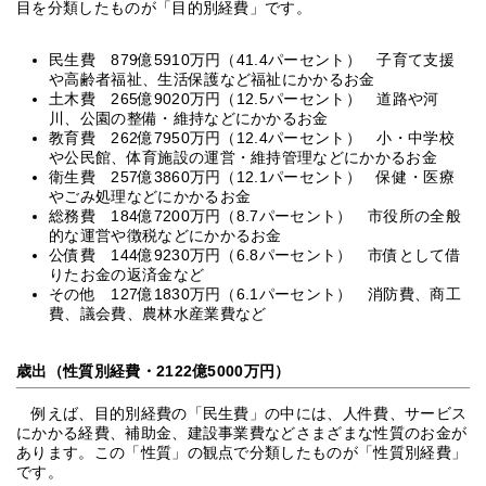
目を分類したものが「目的別経費」です。
民生費 879億5910万円（41.4パーセント） 子育て支援
や高齢者福祉、生活保護など福祉にかかるお金
土木費 265億9020万円（12.5パーセント） 道路や河
川、公園の整備・維持などにかかるお金
教育費 262億7950万円（12.4パーセント） 小・中学校
や公民館、体育施設の運営・維持管理などにかかるお金
衛生費 257億3860万円（12.1パーセント） 保健・医療
やごみ処理などにかかるお金
総務費 184億7200万円（8.7パーセント） 市役所の全般
的な運営や徴税などにかかるお金
公債費 144億9230万円（6.8パーセント） 市債として借
りたお金の返済金など
その他 127億1830万円（6.1パーセント） 消防費、商工
費、議会費、農林水産業費など
歳出（性質別経費・2122億5000万円）
例えば、目的別経費の「民生費」の中には、人件費、サービス
にかかる経費、補助金、建設事業費などさまざまな性質のお金が
あります。この「性質」の観点で分類したものが「性質別経費」
です。