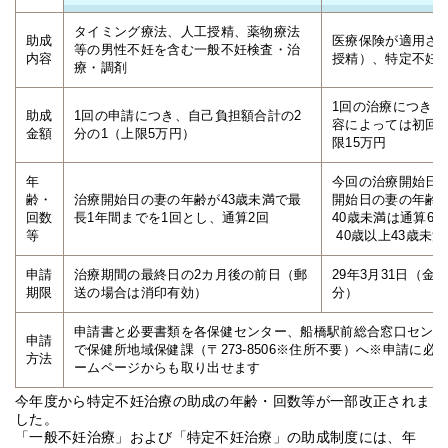
タイミング療法、人工授精、薬物療法
助成
医療保険が適用さ
等の男性不妊を含む一般不妊検査・治
内容
授精）、特定不妊
療・調剤
1回の治療につき上
助成
1回の申請につき、自己負担額合計の2
容によっては初回
金額
分の1（上限5万円）
限15万円
年
今回の治療開始日
齢・
治療開始日の妻の年齢が43歳未満で最
開始日の妻の年齢
回数
長1年間までを1回とし、通算2回
40歳未満は通算6回
等
40歳以上43歳未
申請
治療期間の最終日の2カ月後の前日（郵
29年3月31日（金
期限
送の場合は消印有効）
分）
申請書と必要書類を各保健センター、船橋駅前総合窓口センタ
申請
で保健所地域保健課（〒273-8506※住所不要）へ※申請に
方法
ームページからも取り出せます
今年度から特定不妊治療の助成の年齢・回数等が一部改正されま
した。
「一般不妊治療」および「特定不妊治療」の助成制度には、年