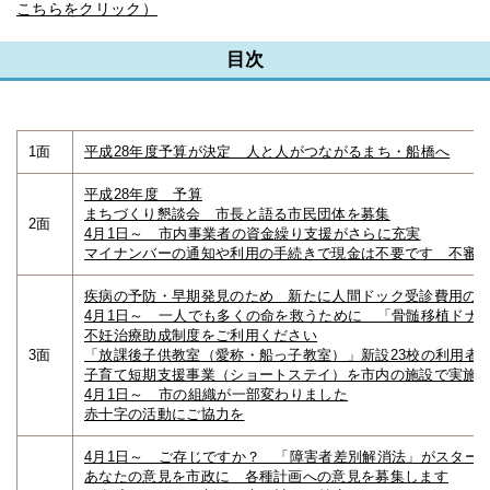
こちらをクリック）
目次
1面
平成28年度予算が決定 人と人がつながるまち・船橋へ
平成28年度 予算
まちづくり懇談会 市長と語る市民団体を募集
2面
4月1日～ 市内事業者の資金繰り支援がさらに充実
マイナンバーの通知や利用の手続きで現金は不要です 不審
疾病の予防・早期発見のため 新たに人間ドック受診費用の
4月1日～ 一人でも多くの命を救うために 「骨髄移植ドナ
不妊治療助成制度をご利用ください
3面
「放課後子供教室（愛称・船っ子教室）」新設23校の利用者
子育て短期支援事業（ショートステイ）を市内の施設で実施
4月1日～ 市の組織が一部変わりました
赤十字の活動にご協力を
4月1日～ ご存じですか？ 「障害者差別解消法」がスター
あなたの意見を市政に 各種計画への意見を募集します