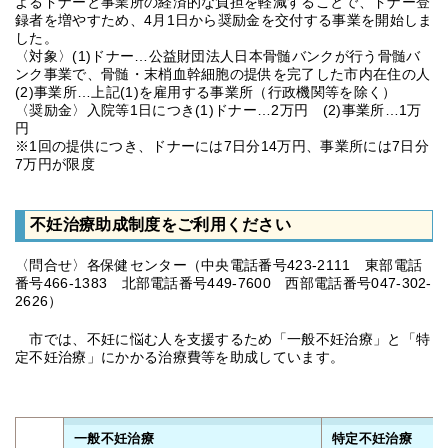
よるドナーと事業所の経済的な負担を軽減することで、ドナー登
録者を増やすため、4月1日から奨励金を交付する事業を開始しま
した。
〈対象〉(1)ドナー…公益財団法人日本骨髄バンクが行う骨髄バ
ンク事業で、骨髄・末梢血幹細胞の提供を完了した市内在住の人
(2)事業所…上記(1)を雇用する事業所（行政機関等を除く）
〈奨励金〉入院等1日につき(1)ドナー…2万円 (2)事業所…1万
円
※1回の提供につき、ドナーには7日分14万円、事業所には7日分
7万円が限度
不妊治療助成制度をご利用ください
〈問合せ〉各保健センター（中央電話番号423-2111 東部電話
番号466-1383 北部電話番号449-7600 西部電話番号047-302-
2626）
市では、不妊に悩む人を支援するため「一般不妊治療」と「特
定不妊治療」にかかる治療費等を助成しています。
一般不妊治療
特定不妊治療