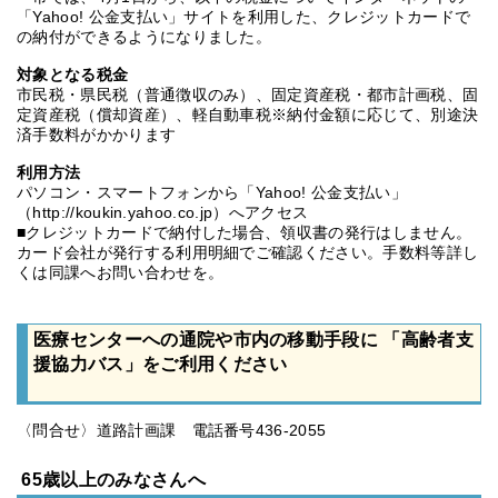
「Yahoo! 公金支払い」サイトを利用した、クレジットカードで
の納付ができるようになりました。
対象となる税金
市民税・県民税（普通徴収のみ）、固定資産税・都市計画税、固
定資産税（償却資産）、軽自動車税※納付金額に応じて、別途決
済手数料がかかります
利用方法
パソコン・スマートフォンから「Yahoo! 公金支払い」
（http://koukin.yahoo.co.jp）へアクセス
■クレジットカードで納付した場合、領収書の発行はしません。
カード会社が発行する利用明細でご確認ください。手数料等詳し
くは同課へお問い合わせを。
医療センターへの通院や市内の移動手段に 「高齢者支
援協力バス」をご利用ください
〈問合せ〉道路計画課 電話番号436-2055
65歳以上のみなさんへ