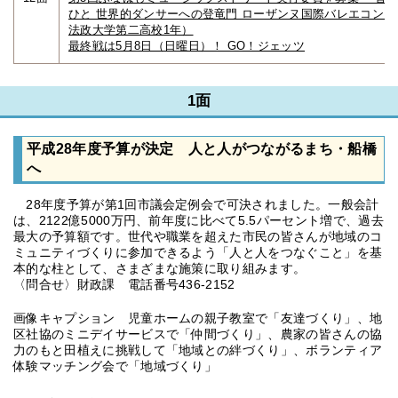
ひと 世界的ダンサーへの登竜門 ローザンヌ国際バレエコンク
法政大学第二高校1年）
最終戦は5月8日（日曜日）！ GO！ジェッツ
1面
平成28年度予算が決定 人と人がつながるまち・船橋
へ
28年度予算が第1回市議会定例会で可決されました。一般会計
は、2122億5000万円、前年度に比べて5.5パーセント増で、過去
最大の予算額です。世代や職業を超えた市民の皆さんが地域のコ
ミュニティづくりに参加できるよう「人と人をつなぐこと」を基
本的な柱として、さまざまな施策に取り組みます。
〈問合せ〉財政課 電話番号436-2152
画像キャプション 児童ホームの親子教室で「友達づくり」、地
区社協のミニデイサービスで「仲間づくり」、農家の皆さんの協
力のもと田植えに挑戦して「地域との絆づくり」、ボランティア
体験マッチング会で「地域づくり」