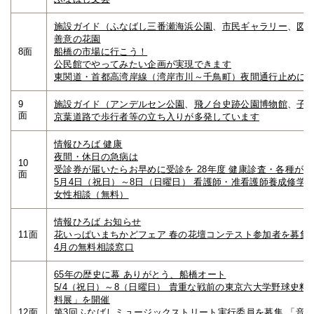
施設ガイド（ふなばし三番瀬海浜公園
、
市民ギャラリー
、
図
善意の花園
8面
船橋の市場に行こう！
公民館でやってみたい企画が実現できます
東関道・首都高湾岸線（湾岸市川～千鳥町）夜間通行止めに
9
施設ガイド（アンデルセン公園
、
飛ノ台史跡公園博物館
、
子
面
京葉道路で歩行者等の立ち入りが多発しています
情報ひろば 健康
夜間・休日の急病は
10
受診券が届いたらお早めに受診を 28年度 健康診査・各種が
面
5月4日（祝日）～8日（日曜日） 看護師・准看護師養成修学
女性相談（無料）
情報ひろば お知らせ
11面
花いっぱいまちかどフェア 春の花壇コンテスト参加者を募集
4月の無料相談窓口
65年の歴史に幕 ありがとう、船橋オート
5/4（祝日）～8（日曜日） 貴重な戦前の東京六大学野球史
料展」を開催
12面
第3回ふなばしミュージックストリート実行委員を募集 「音