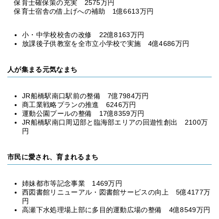
保育士確保策の充実 2575万円
保育士宿舎の借上げへの補助 1億6613万円
小・中学校校舎の改修 22億8163万円
放課後子供教室を全市立小学校で実施 4億4686万円
人が集まる元気なまち
JR船橋駅南口駅前の整備 7億7984万円
商工業戦略プランの推進 6246万円
運動公園プールの整備 17億8359万円
JR船橋駅南口周辺部と臨海部エリアの回遊性創出 2100万
円
市民に愛され、育まれるまち
姉妹都市等記念事業 1469万円
西図書館リニューアル・図書館サービスの向上 5億4177万
円
高瀬下水処理場上部に多目的運動広場の整備 4億8549万円