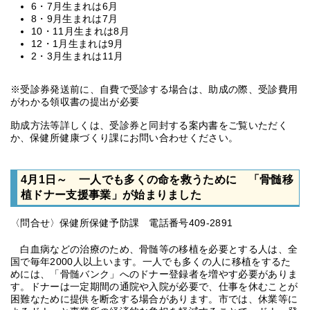
6・7月生まれは6月
8・9月生まれは7月
10・11月生まれは8月
12・1月生まれは9月
2・3月生まれは11月
※受診券発送前に、自費で受診する場合は、助成の際、受診費用
がわかる領収書の提出が必要
助成方法等詳しくは、受診券と同封する案内書をご覧いただく
か、保健所健康づくり課にお問い合わせください。
4月1日～ 一人でも多くの命を救うために 「骨髄移
植ドナー支援事業」が始まりました
〈問合せ〉保健所保健予防課 電話番号409-2891
白血病などの治療のため、骨髄等の移植を必要とする人は、全
国で毎年2000人以上います。一人でも多くの人に移植をするた
めには、「骨髄バンク」へのドナー登録者を増やす必要がありま
す。ドナーは一定期間の通院や入院が必要で、仕事を休むことが
困難なために提供を断念する場合があります。市では、休業等に