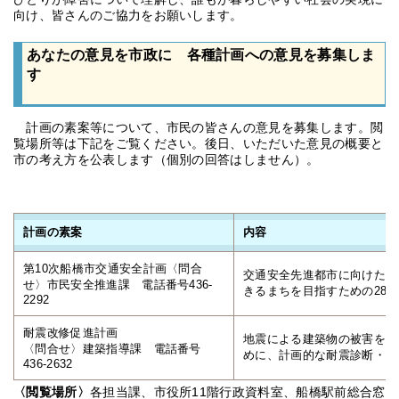
向け、皆さんのご協力をお願いします。
あなたの意見を市政に 各種計画への意見を募集しま
す
計画の素案等について、市民の皆さんの意見を募集します。閲
覧場所等は下記をご覧ください。後日、いただいた意見の概要と
市の考え方を公表します（個別の回答はしません）。
計画の素案
内容
第10次船橋市交通安全計画〈問合
交通安全先進都市に向けた交
せ〉市民安全推進課 電話番号436-
きるまちを目指すための28～
2292
耐震改修促進計画
地震による建築物の被害を最
〈問合せ〉建築指導課 電話番号
めに、計画的な耐震診断・改
436-2632
〈閲覧場所〉
各担当課、市役所11階行政資料室、船橋駅前総合窓