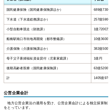
国民健康保険（国民健康保険課ほか）
689億7300
下水道（下水道総務課ほか）
257億5900
小型自動車競走（財政課）
1億7200万
船橋駅南口市街地再開発（都市整備課）
10億3600
介護保険（介護保険課ほか）
382億500
母子父子寡婦福祉資金貸付（児童家庭課）
1億円
後期高齢者医療（国民健康保険課）
63億5200
計
1405億970
公営企業会計
地方公営企業法の適用を受け、公営企業会計による独立採算制
をとっています。