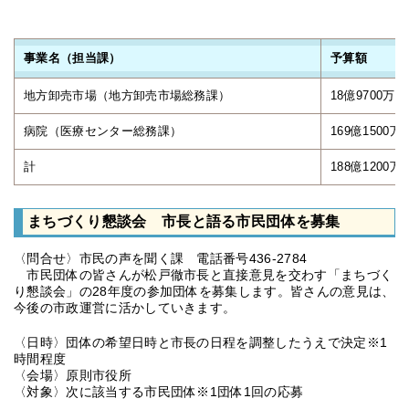
事業名（担当課）
予算額
地方卸売市場（地方卸売市場総務課）
18億9700万円
病院（医療センター総務課）
169億1500万
計
188億1200万
まちづくり懇談会 市長と語る市民団体を募集
〈問合せ〉市民の声を聞く課 電話番号436-2784
市民団体の皆さんが松戸徹市長と直接意見を交わす「まちづく
り懇談会」の28年度の参加団体を募集します。皆さんの意見は、
今後の市政運営に活かしていきます。
〈日時〉団体の希望日時と市長の日程を調整したうえで決定※1
時間程度
〈会場〉原則市役所
〈対象〉次に該当する市民団体※1団体1回の応募