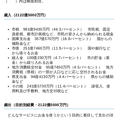
（ ）内は構成割合。
歳入（2122億5000万円）
市税 981億9430万円（46.3パーセント） 市民税、固定
資産税、都市計画税など、市民の皆さんから納められる税金
国庫支出金 357億570万円（16.8パーセント） 国からの
補助金など
市債 251億7460万円（11.9パーセント） 国や銀行など
から借りるお金
繰入金 100億230万円（4.7パーセント） 市の貯金（基
金）から繰り入れるお金
地方消費税交付金 95億7450万円（4.5パーセント） 地方
消費税（県税）の一部が人口などに応じ交付されるお金
県支出金 94億4130万円（4.4パーセント） 県からの補助
金など
その他 241億5730万円（11.4パーセント） 諸収入、使
用料及び手数料、地方交付税など
歳出（目的別経費・2122億5000万円）
どんなサービスにお金を使うかという目的に着目して支出の項