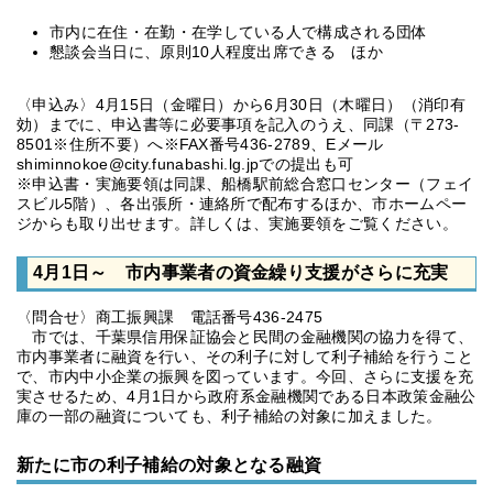
市内に在住・在勤・在学している人で構成される団体
懇談会当日に、原則10人程度出席できる ほか
〈申込み〉4月15日（金曜日）から6月30日（木曜日）（消印有
効）までに、申込書等に必要事項を記入のうえ、同課（〒273-
8501※住所不要）へ※FAX番号436-2789、Eメール
shiminnokoe@city.funabashi.lg.jpでの提出も可
※申込書・実施要領は同課、船橋駅前総合窓口センター（フェイ
スビル5階）、各出張所・連絡所で配布するほか、市ホームペー
ジからも取り出せます。詳しくは、実施要領をご覧ください。
4月1日～ 市内事業者の資金繰り支援がさらに充実
〈問合せ〉商工振興課 電話番号436-2475
市では、千葉県信用保証協会と民間の金融機関の協力を得て、
市内事業者に融資を行い、その利子に対して利子補給を行うこと
で、市内中小企業の振興を図っています。今回、さらに支援を充
実させるため、4月1日から政府系金融機関である日本政策金融公
庫の一部の融資についても、利子補給の対象に加えました。
新たに市の利子補給の対象となる融資