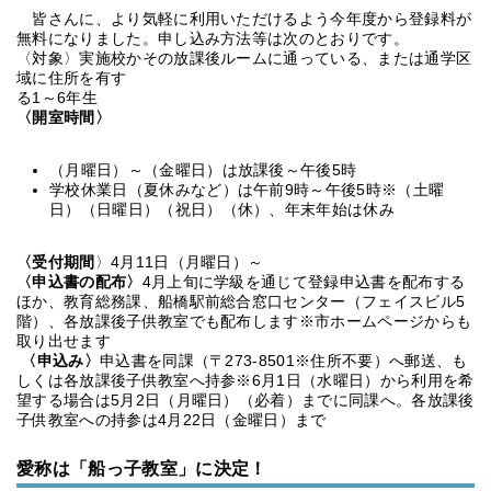
皆さんに、より気軽に利用いただけるよう今年度から登録料が
無料になりました。申し込み方法等は次のとおりです。
〈対象〉実施校かその放課後ルームに通っている、または通学区
域に住所を有す
る1～6年生
〈開室時間〉
（月曜日）～（金曜日）は放課後～午後5時
学校休業日（夏休みなど）は午前9時～午後5時※（土曜
日）（日曜日）（祝日）（休）、年末年始は休み
〈受付期間
〉4月11日（月曜日）～
〈申込書の配布〉
4月上旬に学級を通じて登録申込書を配布する
ほか、教育総務課、船橋駅前総合窓口センター（フェイスビル5
階）、各放課後子供教室でも配布します※市ホームページからも
取り出せます
〈申込み〉
申込書を同課（〒273-8501※住所不要）へ郵送、も
しくは各放課後子供教室へ持参※6月1日（水曜日）から利用を希
望する場合は5月2日（月曜日）（必着）までに同課へ。各放課後
子供教室への持参は4月22日（金曜日）まで
愛称は「船っ子教室」に決定！