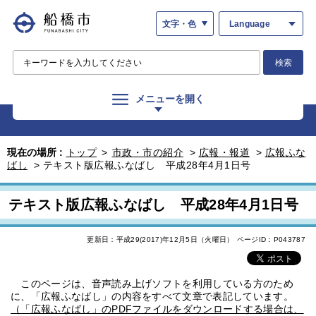
文字・色
Language
検索
メニューを開く
現在の場所 :
トップ
>
市政・市の紹介
>
広報・報道
>
広報ふな
ばし
>
テキスト版広報ふなばし 平成28年4月1日号
テキスト版広報ふなばし 平成28年4月1日号
更新日：平成29(2017)年12月5日（火曜日）
ページID：P043787
このページは、音声読み上げソフトを利用している方のため
に、「広報ふなばし」の内容をすべて文章で表記しています。
（「広報ふなばし」のPDFファイルをダウンロードする場合は、