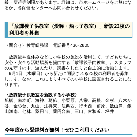
齢・所得等制限があります。詳細は、市ホームページをご覧にな
るか、各保健センターへお問い合わせください。
「放課後子供教室（愛称・船っ子教室）」新設23校の
利用者を募集
〈問合せ〉教育総務課 電話番号436-2805
放課後や夏休みなどに小学校の施設を活用して、子どもたちに
安心・安全な活動場所を提供する「放課後子供教室」。スタッフ
の見守りの中、遊んだり、読書をしたりと自主的に活動します。
6月1日（水曜日）から新たに開設される23校の利用者を募集
します。なお、これによりすべての小学校に設置されることにな
ります。
〈放課後子供教室を新設する小学校〉
船橋、南本町、海神、葛飾、小栗原、八栄、高根、金杉、八木が
谷、金杉台、丸山、法典東、法典西、行田西、前原、飯山満、飯
山満南、七林、薬円台、薬円台南、三山、古和釜、坪井
今年度から登録料が無料！ぜひご利用ください