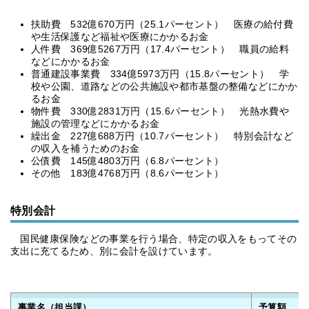
扶助費 532億670万円（25.1パーセント） 医療の給付費
や生活保護など福祉や医療にかかるお金
人件費 369億5267万円（17.4パーセント） 職員の給料
などにかかるお金
普通建設事業費 334億5973万円（15.8パーセント） 学
校や公園、道路などの公共施設や都市基盤の整備などにかか
るお金
物件費 330億2831万円（15.6パーセント） 光熱水費や
施設の管理などにかかるお金
繰出金 227億688万円（10.7パーセント） 特別会計など
の収入を補うためのお金
公債費 145億4803万円（6.8パーセント）
その他 183億4768万円（8.6パーセント）
特別会計
国民健康保険などの事業を行う場合、特定の収入をもってその
支出に充てるため、別に会計を設けています。
事業名（担当課）
予算額