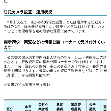
た。
防犯カメラ設置・運用状況
3月末現在で、市が市役所等に設置、または運用する防犯カメ
ラは741台、録画機能を有しない保安カメラは112台です。カメ
ラごとに管理者等を定め適切な運用に努めています。
開示請求・閲覧などは情報公開コーナーで受け付けてい
ます
公文書の開示請求や保有個人情報の開示・訂正・利用停止の請
求などは、行政資料室の情報公開コーナーで受け付けています。
また、市長・議長の交際費、市長の資産等および市長・各課の食
糧費を閲覧できます。最新の市長の資産等報告書などは、7月4日
（月曜日）から閲覧可能です。
公文書の開示実施状況（表1）
公営企
教育
選挙管
公平
市長
監査
区分
業管理
委員
理委員
委員