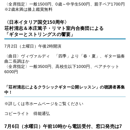
〈全席指定〉一般1500円、0歳～中学生500円、親子ペア1700円
※2歳未満は膝上鑑賞無料
〈日本イタリア国交150周年〉
荘村清志＆本庄篤子・リマト室内合奏団による
「ギターとストリングスの饗宴」
7月2日（土曜日）午後2時開演
〈曲目〉ヴィヴァルディ 「四季」より「春・夏」、ギター協奏
曲二長調ほか
〈全席指定〉一般3500円、高校生以下1000円、ペアチケット
6000円
「荘村清志によるクラシックギター公開レッスン」の聴講者募集
中！
※詳しくは市ホームページをご覧ください
コピーライト 得能通弘
7月6日（水曜日）午前10時から電話受付、窓口発売は7