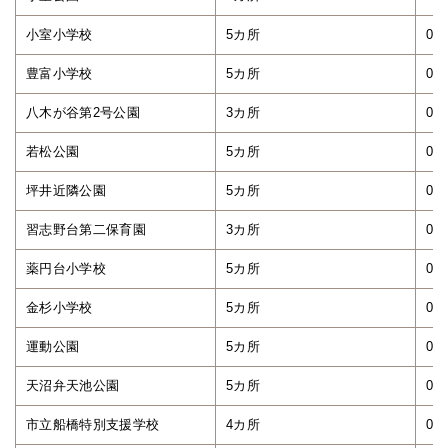
小室小学校
5カ所
0.0
豊富小学校
5カ所
0.0
八木が谷第2号公園
3カ所
0.0
若松公園
5カ所
0.0
坪井近隣公園
5カ所
0.0
習志野台第二保育園
3カ所
0.0
薬円台小学校
5カ所
0.0
金杉小学校
5カ所
0.0
運動公園
5カ所
0.0
天沼弁天池公園
5カ所
0.0
市立船橋特別支援学校
4カ所
0.0