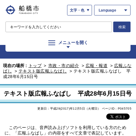
文字・色
Language
検索
メニューを開く
現在の場所 :
トップ
>
市政・市の紹介
>
広報・報道
>
広報ふな
ばし
>
テキスト版広報ふなばし
>
テキスト版広報ふなばし 平
成28年6月15日号
テキスト版広報ふなばし 平成28年6月15日号
更新日：平成29(2017)年12月5日（火曜日）
ページID：P045705
このページは、音声読み上げソフトを利用している方のため
に、「広報ふなばし」の内容をすべて文章で表記しています。