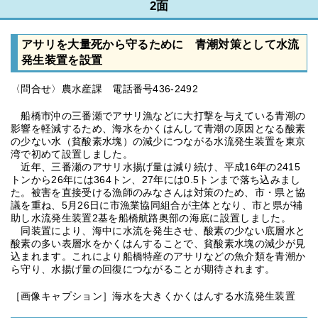
2面
アサリを大量死から守るために 青潮対策として水流
発生装置を設置
〈問合せ〉農水産課 電話番号436-2492
船橋市沖の三番瀬でアサリ漁などに大打撃を与えている青潮の
影響を軽減するため、海水をかくはんして青潮の原因となる酸素
の少ない水（貧酸素水塊）の減少につながる水流発生装置を東京
湾で初めて設置しました。
近年、三番瀬のアサリ水揚げ量は減り続け、平成16年の2415
トンから26年には364トン、27年には0.5トンまで落ち込みまし
た。被害を直接受ける漁師のみなさんは対策のため、市・県と協
議を重ね、5月26日に市漁業協同組合が主体となり、市と県が補
助し水流発生装置2基を船橋航路奥部の海底に設置しました。
同装置により、海中に水流を発生させ、酸素の少ない底層水と
酸素の多い表層水をかくはんすることで、貧酸素水塊の減少が見
込まれます。これにより船橋特産のアサリなどの魚介類を青潮か
ら守り、水揚げ量の回復につながることが期待されます。
［画像キャプション］海水を大きくかくはんする水流発生装置