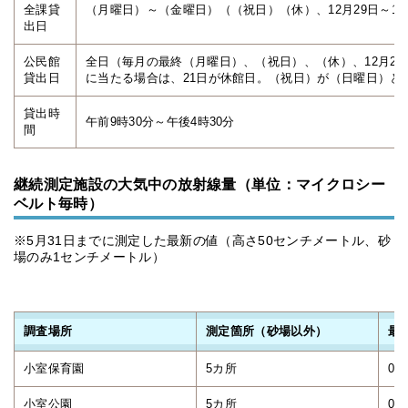
全課貸
（月曜日）～（金曜日）（（祝日）（休）、12月29日～1
出日
公民館
全日（毎月の最終（月曜日）、（祝日）、（休）、12月29
貸出日
に当たる場合は、21日が休館日。（祝日）が（日曜日）と
貸出時
午前9時30分～午後4時30分
間
継続測定施設の大気中の放射線量（単位：マイクロシー
ベルト毎時）
※5月31日までに測定した最新の値（高さ50センチメートル、砂
場のみ1センチメートル）
調査場所
測定箇所（砂場以外）
最
小室保育園
5カ所
0.0
小室公園
5カ所
0.0