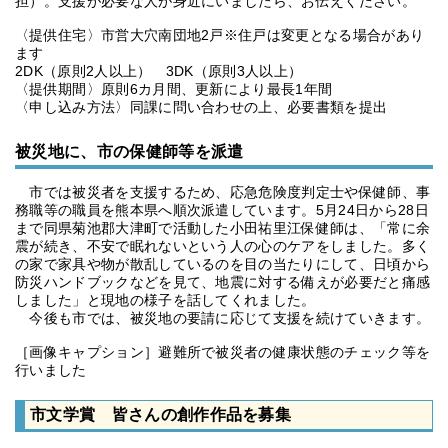
担）。支援が必要な人が身近にいましたら、お伝えください。
〈提供住宅〉市営大穴南団地2戸※住戸は変更となる場合があり
ます
2DK（原則2人以上） 3DK（原則3人以上）
〈提供期間〉原則6カ月間、更新により最長1年間
〈申し込み方法〉同課に問い合わせの上、必要書類を提出
被災地に、市の保健師等を派遣
市では被災者を支援するため、応急危険度判定士や保健師、事
務職等の職員を熊本県へ順次派遣しています。5月24日から28日
まで同県菊池郡大津町で活動した小田祐里江保健師は、「常に余
震が続き、不安で眠れないという人の心のケアをしました。多く
の家で家具や物が散乱しているのを目の当たりにして、日頃から
防災ハンドブックなどを見て、地震に対する備えが必要だと痛感
しました」と現地の様子を話してくれました。
今後も市では、被災地の要請に応じて支援を続けていきます。
［画像キャプション］避難所で被災者の健康状態のチェック等を
行いました
市文学賞 皆さんの創作作品を募集