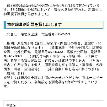
第2回市議会定例会が5月25日から6月27日まで開かれていま
す。5月25日の本会議において、議長の選挙が行われ、新議長に
神田廣栄議員が選ばれました。
放射線量測定器を貸し出します
〈問合せ〉環境保全課 電話番号436-2453
〈期間〉原則3日間（返却日が閉庁・閉館日の場合、翌開庁・開
館日が返却日になります） 〈貸出施設・予約受付電話〉環境保
全課、北部公民館 電話番号457-0433、高根台公民館 電話番
号461-7061 〈予約受付時間〉午前9時～午後5時 〈予約方
法〉希望する貸出施設に、直接または電話で申し込み 〈対象〉
市内に住所を有する個人、固定資産を有する個人・事業者、各種
団体（町会・自治会等） 〈貸出台数〉申し込み1件につき1台
〈費用〉無料
※詳しくは環境保全課にお問い合わせいただくか、市ホームペー
ジをご覧ください。各施設とも測定器を5台ずつ保有していま
す。
環境保