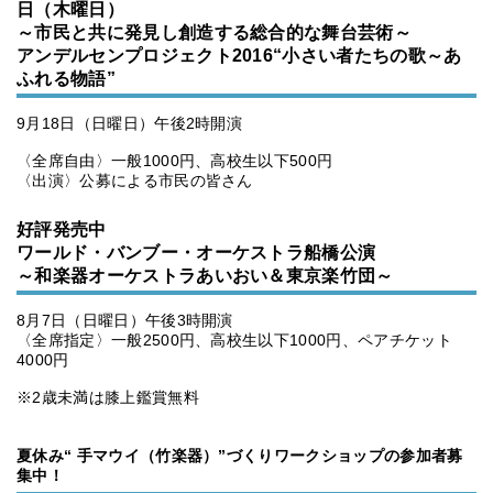
日（木曜日）
～市民と共に発見し創造する総合的な舞台芸術～
アンデルセンプロジェクト2016“小さい者たちの歌～あ
ふれる物語”
9月18日（日曜日）午後2時開演
〈全席自由〉一般1000円、高校生以下500円
〈出演〉公募による市民の皆さん
好評発売中
ワールド・バンブー・オーケストラ船橋公演
～和楽器オーケストラあいおい＆東京楽竹団～
8月7日（日曜日）午後3時開演
〈全席指定〉一般2500円、高校生以下1000円、ペアチケット
4000円
※2歳未満は膝上鑑賞無料
夏休み“ 手マウイ（竹楽器）”づくりワークショップの参加者募
集中！