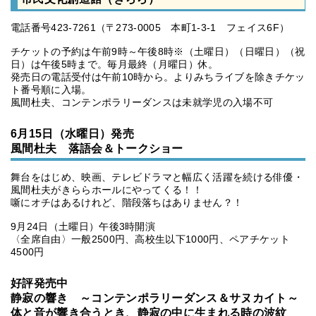
電話番号423-7261（〒273-0005 本町1-3-1 フェイス6F）
チケットの予約は午前9時～午後8時※（土曜日）（日曜日）（祝
日）は午後5時まで。毎月最終（月曜日）休。
発売日の電話受付は午前10時から。よりみちライブを除きチケッ
ト番号順に入場。
風間杜夫、コンテンポラリーダンスは未就学児の入場不可
6月15日（水曜日）発売
風間杜夫 落語会＆トークショー
舞台をはじめ、映画、テレビドラマと幅広く活躍を続ける俳優・
風間杜夫がきららホールにやってくる！！
噺にオチはあるけれど、階段落ちはありません？！
9月24日（土曜日）午後3時開演
〈全席自由〉一般2500円、高校生以下1000円、ペアチケット
4500円
好評発売中
静寂の響き ～コンテンポラリーダンス＆サヌカイト～
体と音が響き合うとき、静寂の中に生まれる時の波紋