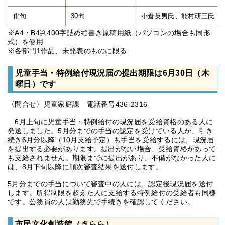
俳句
30句
小倉英男氏、能村研三氏
※A4・B4判400字詰め縦書き原稿用紙（パソコンの場合も同形
式）を使用
※各部門1作品、未発表のものに限る
児童手当・特例給付現況届の提出期限は6月30日（木
曜日）です
〈問合せ〉児童家庭課 電話番号436-2316
6月上旬に児童手当・特例給付の現況届を受給資格のある人に
発送しました。5月分までの手当の認定を受けている人が、引き
続き6月分以降（10月支給予定）も手当を受給するには、現況届
を提出する必要があります。提出がない場合、受給資格があって
も支給されません。期限までに提出があり、不備がなかった人に
は、8月下旬以降に順次審査結果を送付します。
5月分までの手当について審査中の人には、認定後現況届を送付
します。所得制限を超えた人に支給する特例給付の受給者も同様
です。公務員の人は勤務先で手続きを確認してください。
市民文化創造館（きらら）