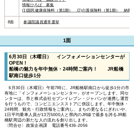
情報ひろば 募集
(1)国民健康保険料（第1期） (2)介護保険料（第1期） 納期
8面
参議院議員通常選挙
1面
6月30日（木曜日） インフォメーションセンターが
OPEN !
船橋の魅力を年中無休・24時間ご案内！ JR船橋
駅南口徒歩1分
6月30日（木曜日）午前7時に、JR船橋駅南口から徒歩1分の市
有地に「インフォメーションセンター」がオープンします。同セ
ンターは、市と株式会社セブンイレブン・ジャパンが連携し運営
を行うもので、コンビニエンスストアに併設します。年中無休・
24時間、観光・行政情報をご案内し、まちの更なるにぎわいや、
1日平均乗車人員が13万5000人と県内のJR線で最多を誇るJR船
橋駅周辺の新たな人の流れを創り出します。
〈問合せ〉政策企画課 電話番号436-2056