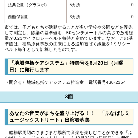
法典公園（グラスポ）
5カ所
0.0
西船保育園
3カ所
0.0
市では、子どもたちが活動することが多い学校や公園などを優先
して測定し、除染の基準値を、50センチメートルの高さで放射線
量が0.23マイクロシーベルト毎時と定めています。なお、この基
準値は、福島原発事故の由来による追加被ばく線量を1ミリシー
ベルト毎年として計算したものです。
「地域包括ケアシステム」特集号を6月20日（月曜
日）に発行します
〈問合せ〉地域包括ケアシステム推進室 電話番号436-2354
3面
あなたの音楽がまちを盛り上げる！！ 「ふなばしミ
ュージックストリート」出演者募集
船橋駅周辺のさまざまな場所で音楽を楽しむことができる「ふ