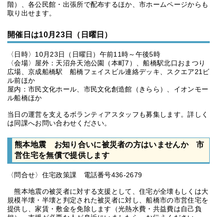
階）、各公民館・出張所で配布するほか、市ホームページからも
取り出せます。
開催日は10月23日（日曜日）
〈日時〉10月23日（日曜日）午前11時～午後5時
〈会場〉屋外：天沼弁天池公園（本町7）、船橋駅北口おまつり
広場、京成船橋駅 船橋フェイスビル連絡デッキ、スクエア21ビ
ル前ほか
屋内：市民文化ホール、市民文化創造館（きらら）、イオンモー
ル船橋ほか
当日の運営を支えるボランティアスタッフも募集します。詳しく
は同課へお問い合わせください。
熊本地震 お知り合いに被災者の方はいませんか 市
営住宅を無償で提供します
〈問合せ〉住宅政策課 電話番号436-2679
熊本地震の被災者に対する支援として、住宅が全壊もしくは大
規模半壊・半壊と判定された被災者に対し、船橋市の市営住宅を
提供し、家賃・敷金を免除します（光熱水費・共益費は自己負