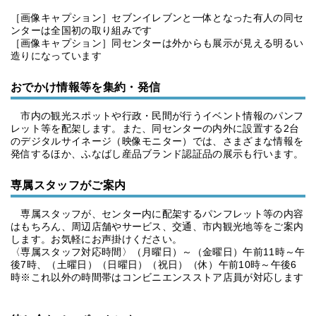
［画像キャプション］セブンイレブンと一体となった有人の同セ
ンターは全国初の取り組みです
［画像キャプション］同センターは外からも展示が見える明るい
造りになっています
おでかけ情報等を集約・発信
市内の観光スポットや行政・民間が行うイベント情報のパンフ
レット等を配架します。また、同センターの内外に設置する2台
のデジタルサイネージ（映像モニター）では、さまざまな情報を
発信するほか、ふなばし産品ブランド認証品の展示も行います。
専属スタッフがご案内
専属スタッフが、センター内に配架するパンフレット等の内容
はもちろん、周辺店舗やサービス、交通、市内観光地等をご案内
します。お気軽にお声掛けください。
〈専属スタッフ対応時間〉（月曜日）～（金曜日）午前11時～午
後7時、（土曜日）（日曜日）（祝日）（休）午前10時～午後6
時※これ以外の時間帯はコンビニエンスストア店員が対応します