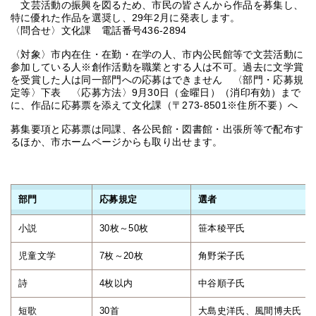
文芸活動の振興を図るため、市民の皆さんから作品を募集し、
特に優れた作品を選奨し、29年2月に発表します。
〈問合せ〉文化課 電話番号436-2894
〈対象〉市内在住・在勤・在学の人、市内公民館等で文芸活動に
参加している人※創作活動を職業とする人は不可。過去に文学賞
を受賞した人は同一部門への応募はできません 〈部門・応募規
定等〉下表 〈応募方法〉9月30日（金曜日）（消印有効）まで
に、作品に応募票を添えて文化課（〒273-8501※住所不要）へ
募集要項と応募票は同課、各公民館・図書館・出張所等で配布す
るほか、市ホームページからも取り出せます。
部門
応募規定
選者
小説
30枚～50枚
笹本稜平氏
児童文学
7枚～20枚
角野栄子氏
詩
4枚以内
中谷順子氏
短歌
30首
大島史洋氏、風間博夫氏