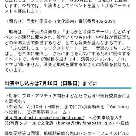
なばしミュージックストリート」を10月23日（日曜日）に開催
します。今号では、出演者としてイベントを盛り上げるアーティ
ストを募集します。
〈問合せ〉同実行委員会（文化課内）電話番号436-2894
船橋は、「千人の音楽祭」「まちかど音楽ステージ」などのイ
ベントが活発に開催され、毎年いくつもの小・中学校が管弦楽な
どの全国大会で優勝するなど、とても音楽が盛んなまちです。
「ふなばしミュージックストリート」は、「音楽のまち・ふな
ばし」を全国に発信し、さらにまちを元気にするために開催する
イベントで、今年で3回目を迎えます。演奏のジャンル、プロ、
アマは問いません。音楽と船橋を愛する皆さんの応募をお待ちし
ています。
出演申し込みは7月10日（日曜日）までに
〈対象〉プロ・アマチュア問わずどなたでも可※実行委員会によ
る選考あり
〈申込み〉7月10日（日曜日）までに(1)演奏動画を「YouTube」
へ投稿し、(2)専用応募フォーム（
http://funabashi-musicstreet.jimdo.com/
）へ必要事項を入力、
(3)写真をメールで文化課（bunka@city.funabashi.lg.jp）へ送信
募集要項等は同課、船橋駅前総合窓口センター（フェイスビル5