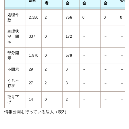
部局
委員
者
会
会
会
処理件
2,350
2
756
0
0
0
数
処理状
況 開
337
0
172
－
－
－
示
部分開
1,970
0
579
－
－
－
示
不開示
29
2
3
－
－
－
うち不
27
2
3
－
－
－
存在
取り下
14
0
2
－
－
－
げ
情報公開を行っている法人（表2）