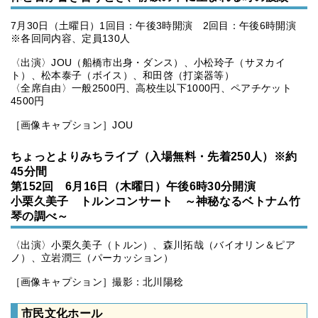
7月30日（土曜日）1回目：午後3時開演 2回目：午後6時開演
※各回同内容、定員130人
〈出演〉JOU（船橋市出身・ダンス）、小松玲子（サヌカイ
ト）、松本泰子（ボイス）、和田啓（打楽器等）
〈全席自由〉一般2500円、高校生以下1000円、ペアチケット
4500円
［画像キャプション］JOU
ちょっとよりみちライブ（入場無料・先着250人）※約
45分間
第152回 6月16日（木曜日）午後6時30分開演
小栗久美子 トルンコンサート ～神秘なるベトナム竹
琴の調べ～
〈出演〉小栗久美子（トルン）、森川拓哉（バイオリン＆ピア
ノ）、立岩潤三（パーカッション）
［画像キャプション］撮影：北川陽稔
市民文化ホール