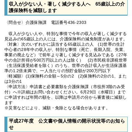
収入が少ない人・著しく減少する人へ 65歳以上の介
護保険料を減額します
〈問合せ〉介護保険課 電話番号436-2303
収入が少ない人や、特別な事情で今年の収入が著しく減少する
見込みの65歳以上の人には、介護保険料の減免制度があります。
〈対象〉次のいずれかに該当する65歳以上の人 (1)世帯の生計
中心者の28年中の収入が、特別な事情（死亡、長期入院、失業、
事業の廃止など）で前年より著しく減少する見込みである（27年
中の合計所得が500万円以上の人は除く） (2)市民税非課税世帯
（生活保護受給者を除く）のうち、世帯の合計収入が生活保護基
準の1.2倍未満で、一人当たりの預貯金額が200万円以下
〈軽減額〉(1)保険料の全額～5分の2 (2)保険料の2分の1、また
は3分の1
〈申請方法〉申請書と必要書類を介護保険課（市役所3階のみ受
付）へ※詳細はお問い合わせください。6月29日（水曜日）まで
に申請すれば年間の額を、以降は申請月の分から審査後に減額し
ます
※災害などにより、減額・免除となる場合があります。
平成27年度 公文書や個人情報の開示状況等のお知ら
せ