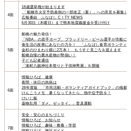
18歳選挙権が始まります
「船橋市火災予防条例の一部改正（案）」への意見を募集し
4面
広報番組 ふなばし CＩTY NEWS
6月30日（木曜日）まで熊本地震義援金を受け付け
船橋の魅力発信！
「NBA」の若手ホープ、ブラッドリー・ビール選手が市船に
食生活の改善にあなたの力を！ 「ふなばし食育ボランティア
5面
金杉のひまわり畑に2万本！ もうすぐ見ごろを迎えます
船橋自慢の農水産物が勢揃い！
子ども記者通信
「湊町八劔神社本祭りと子供神輿展」を開催
情報ひろば 健康
夜間・休日の急病は
28年度版 「市民活動・ボランティアガイドブック」の掲載
6面
けんこうメモ 暑くなってきたら、熱中症予防を！
けいじ板
薬物乱用「ダメ。ゼッタイ。」普及運動
安全・安心のまちづくり
情報ひろば お知らせ
情報ひろば 趣味・教養・学習
7面
情報ひろば 施設ガイド