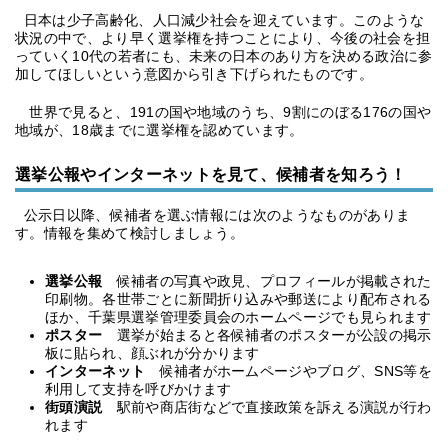
日本は少子高齢化、人口減少社会を迎えています。このような
状況の中で、より早く選挙権を持つことにより、今後の社会を担
っていく10代の若者にも、未来の日本のあり方を決める政治に参
加してほしいという意図から引き下げられたものです。
世界で見ると、191の国や地域のうち、9割にのぼる176の国や
地域が、18歳までに選挙権を認めています。
選挙公報やインターネットを見て、候補者を知ろう！
公示日以降、候補者を選ぶ情報には次のようなものがありま
す。情報を集めて検討しましょう。
選挙公報
候補者の写真や政見、プロフィールが掲載された
印刷物。各世帯ごとに新聞折り込みや郵送により配布される
ほか、千葉県選挙管理委員会のホームページでも見られます
ポスター
選挙が始まると各候補者のポスターが公設の掲示
板に貼られ、顔ぶれが分かります
インターネット
候補者がホームページやブログ、SNS等を
利用して支持を呼びかけます
街頭演説
駅前や商店街などで直接政策を訴える演説が行わ
れます