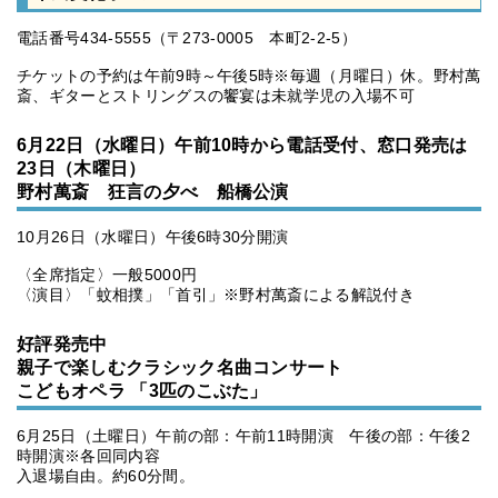
電話番号434-5555（〒273-0005 本町2-2-5）
チケットの予約は午前9時～午後5時※毎週（月曜日）休。野村萬
斎、ギターとストリングスの饗宴は未就学児の入場不可
6月22日（水曜日）午前10時から電話受付、窓口発売は
23日（木曜日）
野村萬斎 狂言の夕べ 船橋公演
10月26日（水曜日）午後6時30分開演
〈全席指定〉一般5000円
〈演目〉「蚊相撲」「首引」※野村萬斎による解説付き
好評発売中
親子で楽しむクラシック名曲コンサート
こどもオペラ 「3匹のこぶた」
6月25日（土曜日）午前の部：午前11時開演 午後の部：午後2
時開演※各回同内容
入退場自由。約60分間。