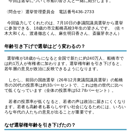
今回は選挙について市船の皆さんと一緒に紹介します。
〈問合せ〉選挙管理委員会 電話番号436-2733
今回協力してくれたのは、7月10日の参議院議員選挙から選挙
に参加できる、18歳の市立船橋高校3年生の皆さんです。（佐々
木大和くん、渡邊徹志くん、麻生明日香さん、斎藤芽衣さん）
年齢引き下げで選挙はどう変わるの？
選挙権が18歳からになると全国で新たに約240万人、船橋市で
は約1万人が有権者に加わります。選挙権年齢を引き下げると、
若年層の意見が政治に反映できるようになります。
しかし、前回の国政選挙（26年12月衆議院議員選挙）の船橋
市の20代の投票率は約33パーセントで、これは他の世代に比べ
て低くなっています（全体の投票率は52.78パーセント）。
若者の投票率が低くなると、若者の声は政治に届きにくくなり
ます。若者も高齢者も暮らしやすい社会になるためには、いろい
ろな年代の人たちの意見が出ることが重要です。
なぜ選挙権年齢を引き下げたの？