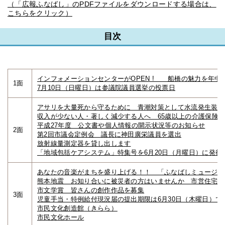
（「広報ふなばし」のPDFファイルをダウンロードする場合は、
こちらをクリック）
目次
インフォメーションセンターがOPEN ! 船橋の魅力を年中
1面
7月10日（日曜日）は参議院議員選挙の投票日
アサリを大量死から守るために 青潮対策として水流発生装置
収入が少ない人・著しく減少する人へ 65歳以上の介護保険
平成27年度 公文書や個人情報の開示状況等のお知らせ
2面
第2回市議会定例会 議長に神田廣栄議員を選出
放射線量測定器を貸し出します
「地域包括ケアシステム」特集号を6月20日（月曜日）に発行
あなたの音楽がまちを盛り上げる！！ 「ふなばしミュージッ
熊本地震 お知り合いに被災者の方はいませんか 市営住宅を
市文学賞 皆さんの創作作品を募集
3面
児童手当・特例給付現況届の提出期限は6月30日（木曜日）で
市民文化創造館（きらら）
市民文化ホール