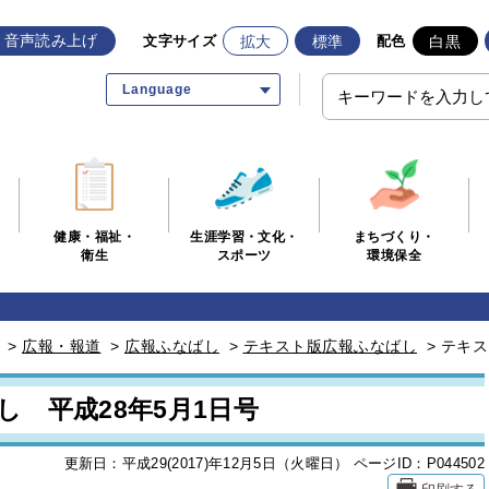
音声読み上げ
拡大
標準
白黒
文字サイズ
配色
Language
生涯学習・文化・
まちづくり・
健康・福祉・
スポーツ
環境保全
衛生
>
広報・報道
>
広報ふなばし
>
テキスト版広報ふなばし
>
テキス
 平成28年5月1日号
更新日：平成29(2017)年12月5日（火曜日）
ページID：P044502