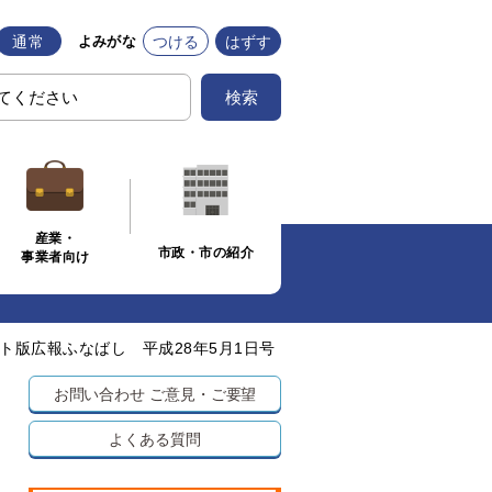
通常
つける
はずす
よみがな
検索
産業・
市政・市の紹介
事業者向け
ト版広報ふなばし 平成28年5月1日号
お問い合わせ
ご意見・ご要望
よくある質問