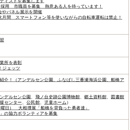
ティストを募集します
年度採用 市職員を募集 熱意ある人を待っています！
会やパネル展示を開催
化月間 スマートフォン等を使いながらの自転車運転は禁止！
習
業所を表彰
！ジェッツ
紹介！（アンデルセン公園、ふなばし三番瀬海浜公園、船橋ア
ンデルセン公園
、
飛ノ台史跡公園博物館
、
郷土資料館
、
図書館
援センター
、
公民館
、
児童ホーム
）
（日曜日） 大相撲展「船橋を背負った勇者達」
」の協力ボランティアを募集