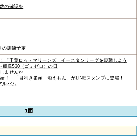
数の確認を
月の訓練予定
！「千葉ロッテマリーンズ」イースタンリーグを観戦しよう
ン船橋530（ゴミゼロ）の日
加しませんか
開始！ 「目利き番頭 船えもん」がLINEスタンプに登場！
アルバム
1面