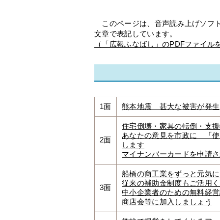
このページは、音声読み上げソフト
文章で表記しています。
（「広報ふなばし」のPDFファイル
1面
熊本地震 甚大な被害が発生
住宅倒壊・家具の転倒・支援
あなたの意見を市政に 「使
2面
します
マイナンバーカードを申請さ
船橋の商工業をずっと元気
従来の補助金制度もご活用く
3面
中小企業者のための無料経営
商店会等に加入しましょう