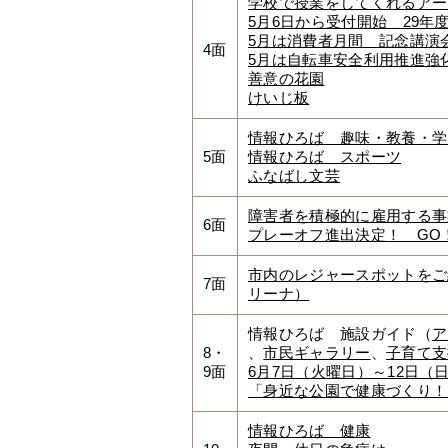
学校で授業をしてくれるアー
5月6日から受付開始 29
5月は消費者月間 記念講演
4面
5月は自転車安全利用推進強
善意の花園
けいじ板
情報ひろば 趣味・教養・学
5面
情報ひろば スポーツ
ふなばし文芸
障害者を積極的に雇用する事
6面
プレーオフ進出決定！ GO
市内のレジャースポットをご
7面
リーナ）
情報ひろば 施設ガイド（
ア
8・
、
市民ギャラリー
、
子育て支
9面
6月7日（火曜日）～12日
「身近な公園で健康づくり！
情報ひろば 健康