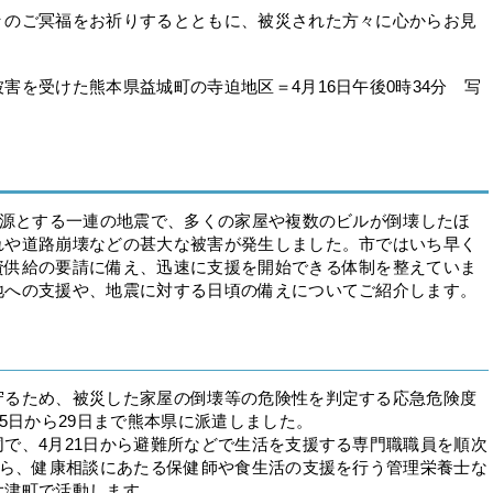
のご冥福をお祈りするとともに、被災された方々に心からお見
害を受けた熊本県益城町の寺迫地区＝4月16日午後0時34分 写
震源とする一連の地震で、多くの家屋や複数のビルが倒壊したほ
れや道路崩壊などの甚大な被害が発生しました。市ではいち早く
資供給の要請に備え、迅速に支援を開始できる体制を整えていま
地への支援や、地震に対する日頃の備えについてご紹介します。
るため、被災した家屋の倒壊等の危険性を判定する応急危険度
5日から29日まで熊本県に派遣しました。
で、4月21日から避難所などで生活を支援する専門職職員を順次
から、健康相談にあたる保健師や食生活の支援を行う管理栄養士な
大津町で活動します。