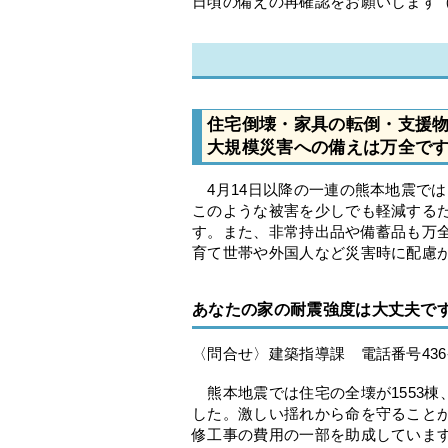
日頃の備えの再確認をお願いします
住宅倒壊・家具の転倒・支援
大規模災害への備えは万全で
4月14日以降の一連の熊本地震で
このような被害を少しでも軽減する
す。また、非常持出品や備蓄品も万
育て世帯や外国人など災害時に配慮
あなたの家の耐震強度は大丈夫で
〈問合せ〉建築指導課 電話番号436-2
熊本地震では住宅の全壊が1553棟、
した。激しい揺れから命を守ること
修工事の費用の一部を助成していま