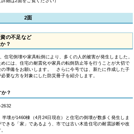
（詳細は2面をご覧ください）
2面
物資の不足など
すか？
は、住宅倒壊や家具転倒により、多くの人的被害が発生しました。
ためには、住宅の耐震化や家具の転倒防止等を行うことが大切で
全の準備をお願いします。 さらに今号では、新たに作成した子
が必要な方を対象にした防災冊子を紹介します。
すか？
632
半壊が1460棟（4月24日現在）と住宅の倒壊が数多く発生しま
ができる「家」であるよう、市では古い木造住宅の耐震診断や改
す。