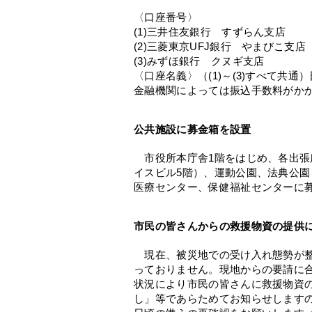
〈口座番号〉
(1)三井住友銀行 すずらん支店 （
(2)三菱東京UFJ銀行 やまびこ支店 
(3)みずほ銀行 クヌギ支店 （普
〈口座名義〉（(1)～(3)すべて共通
金融機関によっては振込手数料がか
公共施設に募金箱を設置
市役所本庁舎1階をはじめ、各出張
イスビル5階）、運動公園、法典公
医療センター、保健福祉センターに
市民の皆さんからの救援物資の提供に
現在、被災地での受け入れ態勢が整
っておりません。現地からの要請に
状況により市民の皆さんに救援物資
し」等であらためてお知らせします