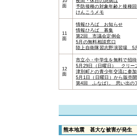
10
夜間・休日の急病は
面
予防接種の対象年齢と接種回
けんこうメモ
情報ひろば お知らせ
情報ひろば 募集
11
第2回 市議会定例会
面
5月の無料相談窓口
陸上自衛隊習志野演習場 5
市立小・中学生を無料で招待
5月29日（日曜日） クリー
12
津別町との青少年交流に参
面
5月1日（日曜日）から販売
第4回 ふなばし 思い出の
熊本地震 甚大な被害が発生