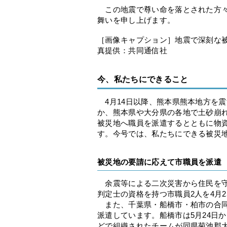
この地震で尊い命を落とされた方々
舞いを申し上げます。
［画像キャプション］地震で深刻な被
真提供：共同通信社
今、私たちにできること
4月14日以降、熊本県熊本地方を
か、熊本県や大分県の各地で土砂崩
被災地へ職員を派遣するとともに物
す。今号では、私たちにできる被災
被災地の要請に応えて市職員を派遣
余震等による二次災害から住民を守
判定士の資格を持つ市職員2人を4月2
また、千葉県・船橋市・柏市の合同
派遣しています。船橋市は5月24日
どで組織されたチームが同県菊池郡