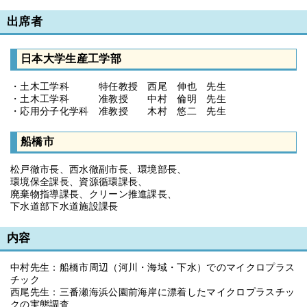
出席者
日本大学生産工学部
・土木工学科 特任教授 西尾 伸也 先生
・土木工学科 准教授 中村 倫明 先生
・応用分子化学科 准教授 木村 悠二 先生
船橋市
松戸徹市長、西水徹副市長、環境部長、
環境保全課長、資源循環課長、
廃棄物指導課長、クリーン推進課長、
下水道部下水道施設課長
内容
中村先生：船橋市周辺（河川・海域・下水）でのマイクロプラス
チック
西尾先生：三番瀬海浜公園前海岸に漂着したマイクロプラスチッ
クの実態調査