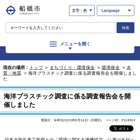
文字・色
Language
検索
メニューを開く
現在の場所 :
トップ
>
まちづくり・環境保全
>
環境保全
>
水
質・地質
>
海洋プラスチック調査に係る調査報告会を開催しまし
た
海洋プラスチック調査に係る調査報告会を開
催しました
更新日：令和5(2023)年8月14日（月曜日）
ページID：P118303
日本大学生産工学部との「環境に関する連携協定」に基づき行っ