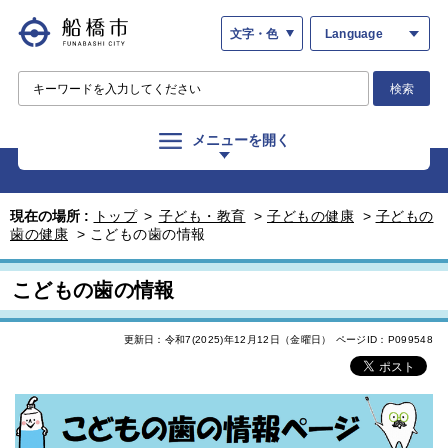
文字・色
Language
検索
メニューを開く
現在の場所 :
トップ
>
子ども・教育
>
子どもの健康
>
子どもの
歯の健康
>
こどもの歯の情報
こどもの歯の情報
更新日：令和7(2025)年12月12日（金曜日）
ページID：P099548