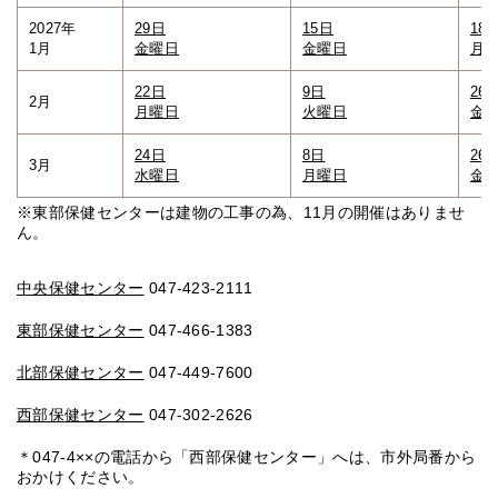
2027年
29日
15日
18
1月
金曜日
金曜日
月
22日
9日
26
2月
月曜日
火曜日
金
24日
8日
26
3月
水曜日
月曜日
金
※東部保健センターは建物の工事の為、11月の開催はありませ
ん。
中央保健センター
047-423-2111
東部保健センター
047-466-1383
北部保健センター
047-449-7600
西部保健センター
047-302-2626
＊047-4××の電話から「西部保健センター」へは、市外局番から
おかけください。