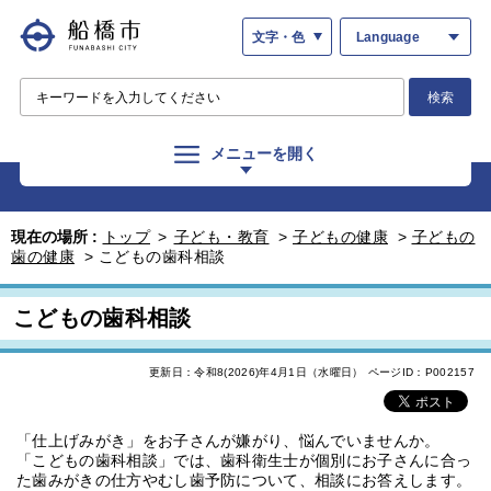
文字・色
Language
検索
メニューを開く
現在の場所 :
トップ
>
子ども・教育
>
子どもの健康
>
子どもの
歯の健康
>
こどもの歯科相談
こどもの歯科相談
更新日：令和8(2026)年4月1日（水曜日）
ページID：P002157
「仕上げみがき」をお子さんが嫌がり、悩んでいませんか。
「こどもの歯科相談」では、歯科衛生士が個別にお子さんに合っ
た歯みがきの仕方やむし歯予防について、相談にお答えします。