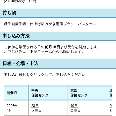
(3)10時45分～11時
持ち物
母子健康手帳・仕上げ歯みがき用歯ブラシ・バスタオル
申し込み方法
ご参加を希望される日の
前月15日より
受付を開始します。
お申し込みは、下記フォームからお願いします。
日程・会場・申込
申し込む日付をクリックしてお申し込みください
中央
東部
北
開催月
保健センター
保健センター
保
2026年
28日
10日
20
4月
火曜日
金曜日
月