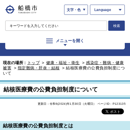
文字・色
Language
検索
メニューを開く
現在の場所 :
トップ
>
健康・福祉・衛生
>
感染症・難病・健康
被害
>
指定難病・肝炎・結核
>
結核医療費の公費負担制度につ
いて
結核医療費の公費負担制度について
更新日：令和6(2024)年1月30日（火曜日）
ページID：P123135
結核医療費の公費負担制度とは