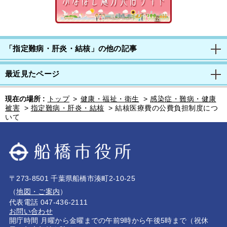
「指定難病・肝炎・結核」の他の記事
最近見たページ
現在の場所 :
トップ
>
健康・福祉・衛生
>
感染症・難病・健康
被害
>
指定難病・肝炎・結核
>
結核医療費の公費負担制度につ
いて
〒273-8501 千葉県船橋市湊町2-10-25
（
地図・ご案内
）
代表電話 047-436-2111
お問い合わせ
開庁時間 月曜から金曜までの午前9時から午後5時まで（祝休