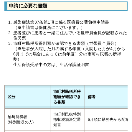
申請に必要な書類
感染症法第37条第1項に係る医療費公費負担申請書
（※申請書は保健所にございます。）
患者並びに患者と一緒に住んでいる世帯員全員が記載された
住民票
市町村民税所得割額が確認できる書類（世帯員全員分）
（※患者が入院した月の属する年度（入院した月が4月から
6月までの場合にあっては前年度）分の市町村民税の所得
割）
生活保護受給中の方は、生活保護証明書
市町村民税所得
区分
割額が確認でき
備考
る書類
市町村民税特別
給与所得者
徴収税額決定通
6月頃に勤務先から配布
(特別徴収の人)
知書