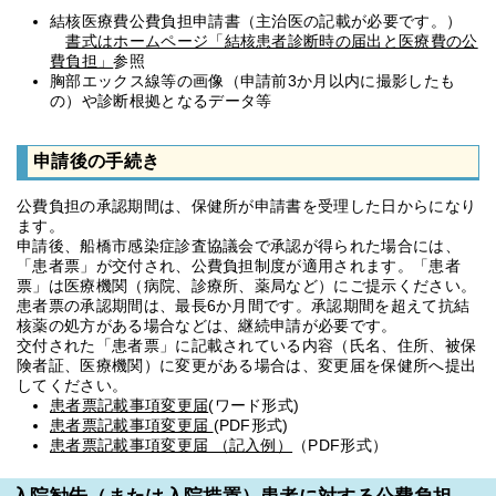
結核医療費公費負担申請書（主治医の記載が必要です。）
書式はホームページ「結核患者診断時の届出と医療費の公
費負担」
参照
胸部エックス線等の画像（申請前3か月以内に撮影したも
の）や診断根拠となるデータ等
申請後の手続き
公費負担の承認期間は、保健所が申請書を受理した日からになり
ます。
申請後、船橋市感染症診査協議会で承認が得られた場合には、
「患者票」が交付され、公費負担制度が適用されます。「患者
票」は医療機関（病院、診療所、薬局など）にご提示ください。
患者票の承認期間は、最長6か月間です。承認期間を超えて抗結
核薬の処方がある場合などは、継続申請が必要です。
交付された「患者票」に記載されている内容（氏名、住所、被保
険者証、医療機関）に変更がある場合は、変更届を保健所へ提出
してください。
患者票記載事項変更届
(ワード形式)
患者票記載事項変更届
(PDF形式)
患者票記載事項変更届 （記入例）
（PDF形式）