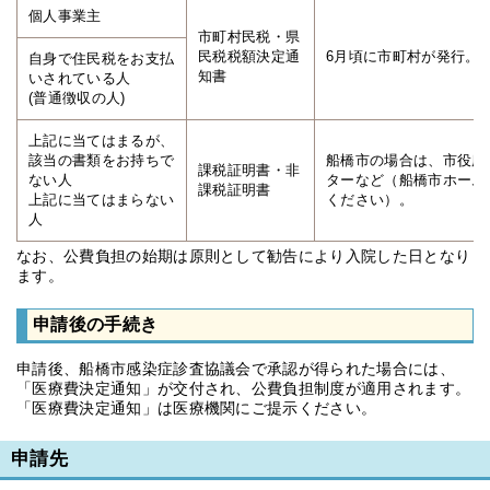
個人事業主
市町村民税・県
民税税額決定通
6月頃に市町村が発行。
自身で住民税をお支払
知書
いされている人
(普通徴収の人)
上記に当てはまるが、
該当の書類をお持ちで
船橋市の場合は、市役所
課税証明書・非
ない人
ターなど（船橋市ホーム
課税証明書
上記に当てはまらない
ください）。
人
なお、公費負担の始期は原則として勧告により入院した日となり
ます。
申請後の手続き
申請後、船橋市感染症診査協議会で承認が得られた場合には、
「医療費決定通知」が交付され、公費負担制度が適用されます。
「医療費決定通知」は医療機関にご提示ください。
申請先