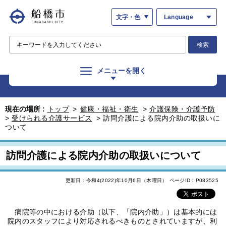
文字・色
Language
検索
メニューを開く
現在の場所 :
トップ
>
健康・福祉・衛生
>
介護保険・介護予防
>
受けられる介護サービス
>
訪問介護による院内介助の取扱いに
ついて
訪問介護による院内介助の取扱いについて
更新日：令和4(2022)年10月6日（木曜日）
ページID：P083525
病院等の中における介助（以下、「院内介助」）は基本的には
院内のスタッフにより対応されるべきものとされていますが、利