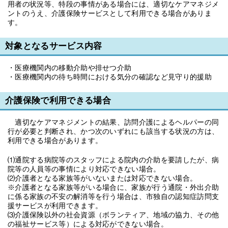
用者の状況等、特段の事情がある場合には、適切なケアマネジメ
ントのうえ、介護保険サービスとして利用できる場合がありま
す。
対象となるサービス内容
・医療機関内の移動介助や排せつ介助
・医療機関内の待ち時間における気分の確認など見守り的援助
介護保険で利用できる場合
適切なケアマネジメントの結果、訪問介護によるヘルパーの同
行が必要と判断され、かつ次のいずれにも該当する状況の方は、
利用できる場合があります。
⑴通院する病院等のスタッフによる院内の介助を要請したが、病
院等の人員等の事情により対応できない場合。
⑵介護者となる家族等がいないまたは対応できない場合。
※介護者となる家族等がいる場合に、家族が行う通院・外出介助
に係る家族の不安の解消等を行う場合は、市独自の認知症訪問支
援サービスが利用できます。
⑶介護保険以外の社会資源（ボランティア、地域の協力、その他
の福祉サービス等）による対応ができない場合。