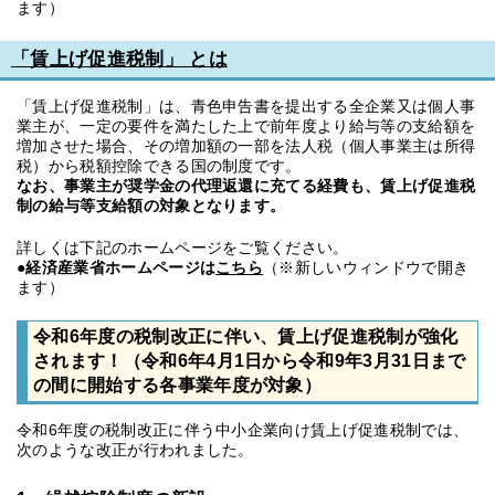
ます）
「賃上げ促進税制」 とは
「賃上げ促進税制」は、青色申告書を提出する全企業又は個人事
業主が、一定の要件を満たした上で前年度より給与等の支給額を
増加させた場合、その増加額の一部を法人税（個人事業主は所得
税）から税額控除できる国の制度です。
なお、事業主が奨学金の代理返還に充てる経費も、賃上げ促進税
制の給与等支給額の対象となります。
詳しくは下記のホームページをご覧ください。
●経済産業省ホームページは
こちら
（※新しいウィンドウで開き
ます）
令和6年度の税制改正に伴い、賃上げ促進税制が強化
されます！（令和6年4月1日から令和9年3月31日まで
の間に開始する各事業年度が対象）
令和6年度の税制改正に伴う中小企業向け賃上げ促進税制では、
次のような改正が行われました。