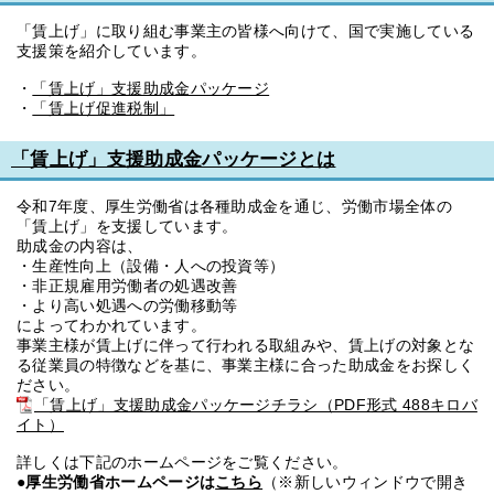
「賃上げ」に取り組む事業主の皆様へ向けて、国で実施している
支援策を紹介しています。
・
「賃上げ」支援助成金パッケージ
・
「賃上げ促進税制」
「賃上げ」支援助成金パッケージとは
令和7年度、厚生労働省は各種助成金を通じ、労働市場全体の
「賃上げ」を支援しています。
助成金の内容は、
・生産性向上（設備・人への投資等）
・非正規雇用労働者の処遇改善
・より高い処遇への労働移動等
によってわかれています。
事業主様が賃上げに伴って行われる取組みや、賃上げの対象とな
る従業員の特徴などを基に、事業主様に合った助成金をお探しく
ださい。
「賃上げ」支援助成金パッケージチラシ（PDF形式 488キロバ
イト）
詳しくは下記のホームページをご覧ください。
●厚生労働省ホームページは
こちら
（※新しいウィンドウで開き