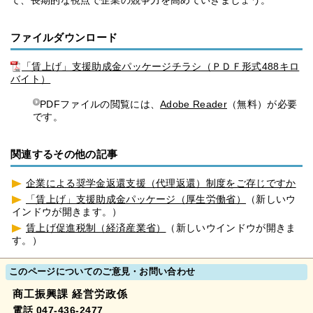
て、長期的な視点で企業の競争力を高めていきましょう。
ファイルダウンロード
「賃上げ」支援助成金パッケージチラシ（ＰＤＦ形式488キロ
バイト）
PDFファイルの閲覧には、
Adobe Reader
（無料）が必要
です。
関連するその他の記事
企業による奨学金返還支援（代理返還）制度をご存じですか
「賃上げ」支援助成金パッケージ（厚生労働省）
（新しいウ
インドウが開きます。）
賃上げ促進税制（経済産業省）
（新しいウインドウが開きま
す。）
このページについてのご意見・お問い合わせ
商工振興課 経営労政係
電話 047-436-2477