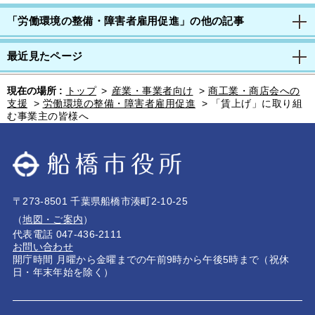
「労働環境の整備・障害者雇用促進」の他の記事
最近見たページ
現在の場所 :
トップ
>
産業・事業者向け
>
商工業・商店会への
支援
>
労働環境の整備・障害者雇用促進
>
「賃上げ」に取り組
む事業主の皆様へ
〒273-8501 千葉県船橋市湊町2-10-25
（
地図・ご案内
）
代表電話 047-436-2111
お問い合わせ
開庁時間 月曜から金曜までの午前9時から午後5時まで（祝休
日・年末年始を除く）