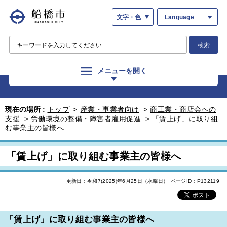
文字・色
Language
検索
メニューを開く
現在の場所 :
トップ
>
産業・事業者向け
>
商工業・商店会への
支援
>
労働環境の整備・障害者雇用促進
>
「賃上げ」に取り組
む事業主の皆様へ
「賃上げ」に取り組む事業主の皆様へ
更新日：令和7(2025)年6月25日（水曜日）
ページID：P132119
「賃上げ」に取り組む事業主の皆様へ