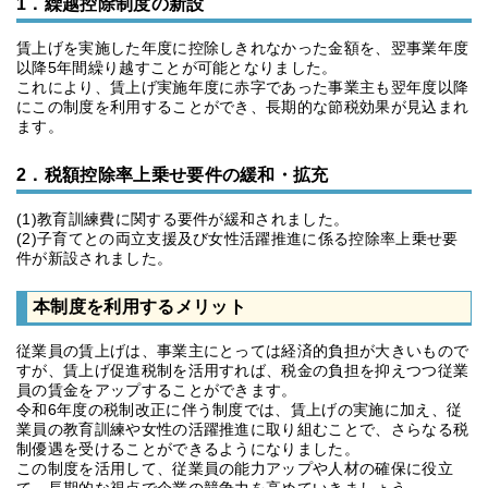
1．繰越控除制度の新設
賃上げを実施した年度に控除しきれなかった金額を、翌事業年度
以降5年間繰り越すことが可能となりました。
これにより、賃上げ実施年度に赤字であった事業主も翌年度以降
にこの制度を利用することができ、長期的な節税効果が見込まれ
ます。
2．税額控除率上乗せ要件の緩和・拡充
(1)教育訓練費に関する要件が緩和されました。
(2)子育てとの両立支援及び女性活躍推進に係る控除率上乗せ要
件が新設されました。
本制度を利用するメリット
従業員の賃上げは、事業主にとっては経済的負担が大きいもので
すが、賃上げ促進税制を活用すれば、税金の負担を抑えつつ従業
員の賃金をアップすることができます。
令和6年度の税制改正に伴う制度では、賃上げの実施に加え、従
業員の教育訓練や女性の活躍推進に取り組むことで、さらなる税
制優遇を受けることができるようになりました。
この制度を活用して、従業員の能力アップや人材の確保に役立