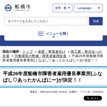
文字・色
Language
検索
メニューを開く
現在の場所 :
トップ
>
産業・事業者向け
>
商工業・商店会への
支援
>
労働環境の整備・障害者雇用促進
>
平成26年度船橋市障
害者雇用優良事業所[ふなばし♡あったかんぱにー]が決定！！
平成26年度船橋市障害者雇用優良事業所[ふな
ばし♡あったかんぱにー]が決定！！
更新日：令和元(2019)年7月24日（水曜日）
ページID：P035656