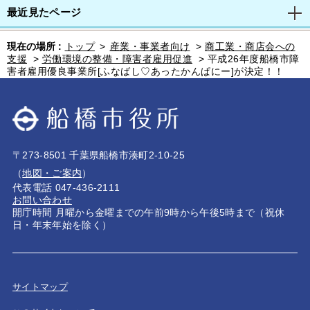
最近見たページ
現在の場所 :
トップ
>
産業・事業者向け
>
商工業・商店会への
支援
>
労働環境の整備・障害者雇用促進
>
平成26年度船橋市障
害者雇用優良事業所[ふなばし♡あったかんぱにー]が決定！！
〒273-8501 千葉県船橋市湊町2-10-25
（
地図・ご案内
）
代表電話 047-436-2111
お問い合わせ
開庁時間 月曜から金曜までの午前9時から午後5時まで（祝休
日・年末年始を除く）
サイトマップ