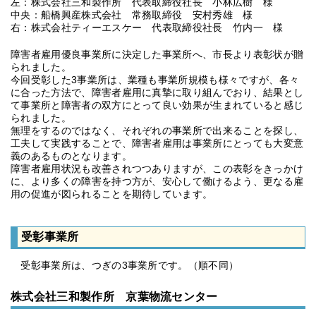
左：株式会社三和製作所 代表取締役社長 小林広樹 様
中央：船橋興産株式会社 常務取締役 安村秀雄 様
右：株式会社ティーエスケー 代表取締役社長 竹内一 様
障害者雇用優良事業所に決定した事業所へ、市長より表彰状が贈
られました。
今回受彰した3事業所は、業種も事業所規模も様々ですが、各々
に合った方法で、障害者雇用に真摯に取り組んでおり、結果とし
て事業所と障害者の双方にとって良い効果が生まれていると感じ
られました。
無理をするのではなく、それぞれの事業所で出来ることを探し、
工夫して実践することで、障害者雇用は事業所にとっても大変意
義のあるものとなります。
障害者雇用状況も改善されつつありますが、この表彰をきっかけ
に、より多くの障害を持つ方が、安心して働けるよう、更なる雇
用の促進が図られることを期待しています。
受彰事業所
受彰事業所は、つぎの3事業所です。（順不同）
株式会社三和製作所 京葉物流センター