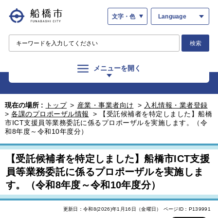
文字・色
Language
検索
メニューを開く
現在の場所 :
トップ
>
産業・事業者向け
>
入札情報・業者登録
>
各課のプロポーザル情報
>
【受託候補者を特定しました】船橋
市ICT支援員等業務委託に係るプロポーザルを実施します。（令
和8年度～令和10年度分）
【受託候補者を特定しました】船橋市ICT支援
員等業務委託に係るプロポーザルを実施しま
す。（令和8年度～令和10年度分）
更新日：令和8(2026)年1月16日（金曜日）
ページID：P139991