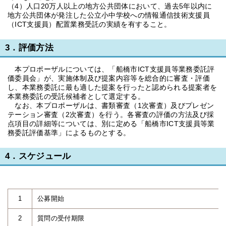
（4）人口20万人以上の地方公共団体において、過去5年以内に
地方公共団体が発注した公立小中学校への情報通信技術支援員
（ICT支援員）配置業務受託の実績を有すること。
3．評価方法
本プロポーザルについては、「船橋市ICT支援員等業務委託評
価委員会」が、実施体制及び提案内容等を総合的に審査・評価
し、本業務委託に最も適した提案を行ったと認められる提案者を
本業務委託の受託候補者として選定する。
なお、本プロポーザルは、書類審査（1次審査）及びプレゼン
テーション審査（2次審査）を行う。各審査の評価の方法及び採
点項目の詳細等については、別に定める「船橋市ICT支援員等業
務委託評価基準」によるものとする。
4．スケジュール
1
公募開始
2
質問の受付期限