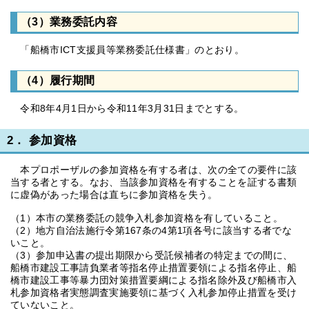
（3）業務委託内容
「船橋市ICT支援員等業務委託仕様書」のとおり。
（4）履行期間
令和8年4月1日から令和11年3月31日までとする。
2． 参加資格
本プロポーザルの参加資格を有する者は、次の全ての要件に該
当する者とする。なお、当該参加資格を有することを証する書類
に虚偽があった場合は直ちに参加資格を失う。
（1）本市の業務委託の競争入札参加資格を有していること。
（2）地方自治法施行令第167条の4第1項各号に該当する者でな
いこと。
（3）参加申込書の提出期限から受託候補者の特定までの間に、
船橋市建設工事請負業者等指名停止措置要領による指名停止、船
橋市建設工事等暴力団対策措置要綱による指名除外及び船橋市入
札参加資格者実態調査実施要領に基づく入札参加停止措置を受け
ていないこと。