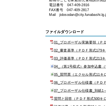
電話番号 047-409-2816
FAX番号 047-409-2817
Mail jidosodan@city.funabashi.lg.
ファイルダウンロード
01_プロポーザル実施要領（Ｐ
02_審査基準（ＰＤＦ形式179
03_評価基準（ＰＤＦ形式213
04_（第1号様式）参加申込書
05_質問票（エクセル形式11キ
06_プロポーザル仕様書（ＰＤ
07_プロポーザル仕様書_別紙1
質問と回答（ＰＤＦ形式500キ