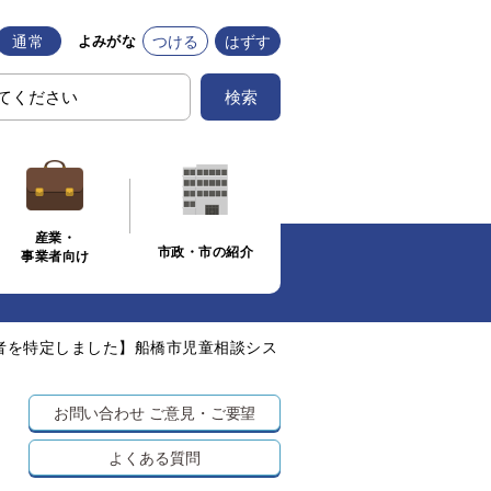
通常
つける
はずす
よみがな
検索
産業・
市政・市の紹介
事業者向け
者を特定しました】船橋市児童相談シス
お問い合わせ
ご意見・ご要望
よくある質問