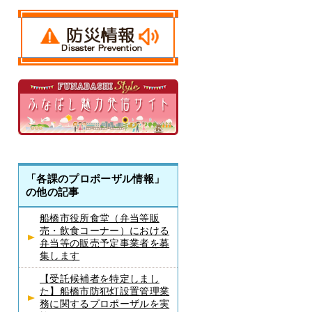
「各課のプロポーザル情報」
の他の記事
船橋市役所食堂（弁当等販
売・飲食コーナー）における
弁当等の販売予定事業者を募
集します
【受託候補者を特定しまし
た】船橋市防犯灯設置管理業
務に関するプロポーザルを実