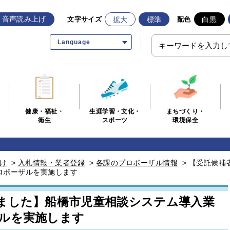
音声読み上げ
拡大
標準
白黒
文字サイズ
配色
Language
生涯学習・文化・
まちづくり・
健康・福祉・
スポーツ
環境保全
衛生
け
>
入札情報・業者登録
>
各課のプロポーザル情報
>
【受託候補
ロポーザルを実施します
ました】船橋市児童相談システム導入業
ルを実施します