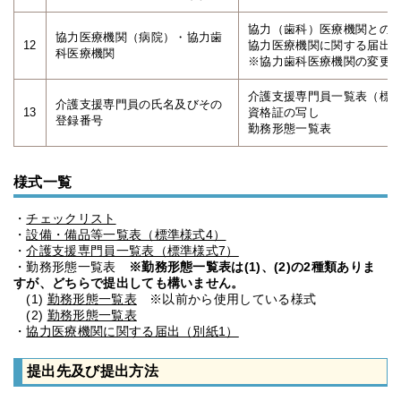
協力（歯科）医療機関との
協力医療機関（病院）・協力歯
12
協力医療機関に関する届出（
科医療機関
※協力歯科医療機関の変更の
介護支援専門員一覧表（標準
介護支援専門員の氏名及びその
13
資格証の写し
登録番号
勤務形態一覧表
様式一覧
・
チェックリスト
・
設備・備品等一覧表（標準様式4）
・
介護支援専門員一覧表（標準様式7）
・勤務形態一覧表
※勤務形態一覧表は(1)、(2)の2種類ありま
すが、どちらで提出しても構いません。
(1)
勤務形態一覧表
※以前から使用している様式
(2)
勤務形態一覧表
・
協力医療機関に関する届出（別紙1）
提出先及び提出方法