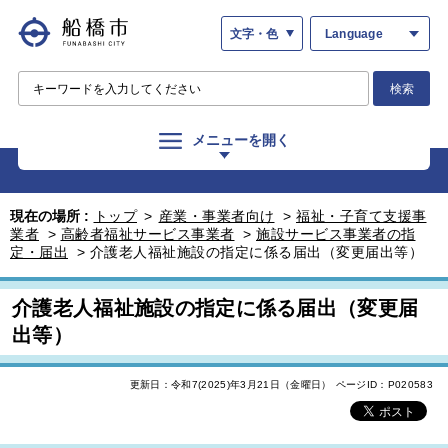
文字・色
Language
検索
メニューを開く
現在の場所 :
トップ
>
産業・事業者向け
>
福祉・子育て支援事
業者
>
高齢者福祉サービス事業者
>
施設サービス事業者の指
定・届出
>
介護老人福祉施設の指定に係る届出（変更届出等）
介護老人福祉施設の指定に係る届出（変更届
出等）
更新日：令和7(2025)年3月21日（金曜日）
ページID：P020583