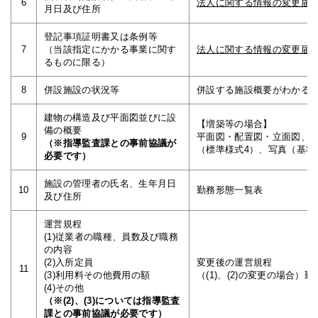
6
法人に関する情報の変更届
月日及び住所
登記事項証明書又は条例等
7
（当該指定にかかる事業に関す
法人に関する情報の変更届
るものに限る）
8
併設施設の状況等
併設する施設概要がわかる
建物の構造及び平面図並びに設
【増築等の場合】
備の概要
9
平面図・配置図・立面図、
（※指導監査課との事前協議が
（標準様式4）、写真（基準
必要です）
施設の管理者の氏名、生年月日
10
勤務形態一覧表
及び住所
運営規程
(1)従業者の職種、員数及び職務
の内容
(2)入所定員
変更後の運営規程
11
(3)利用料その他費用の額
（(1)、(2)の変更の場合
(4)その他
（※(2)、(3)については指導監査
課との事前協議が必要です）