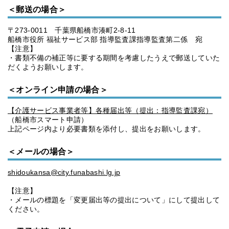
＜郵送の場合＞
〒273-0011 千葉県船橋市湊町2-8-11
船橋市役所 福祉サービス部 指導監査課指導監査第二係 宛
【注意】
・書類不備の補正等に要する期間を考慮したうえで郵送していた
だくようお願いします。
＜オンライン申請の場合＞
【介護サービス事業者等】各種届出等（提出：指導監査課宛）
（船橋市スマート申請）
上記ページ内より必要書類を添付し、提出をお願いします。
＜メールの場合＞
shidoukansa@city.funabashi.lg.jp
【注意】
・メールの標題を「変更届出等の提出について」にして提出して
ください。