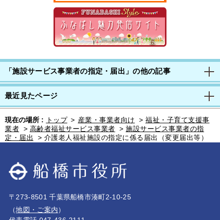
「施設サービス事業者の指定・届出」の他の記事
最近見たページ
現在の場所 :
トップ
>
産業・事業者向け
>
福祉・子育て支援事
業者
>
高齢者福祉サービス事業者
>
施設サービス事業者の指
定・届出
>
介護老人福祉施設の指定に係る届出（変更届出等）
〒273-8501 千葉県船橋市湊町2-10-25
（
地図・ご案内
）
代表電話 047-436-2111