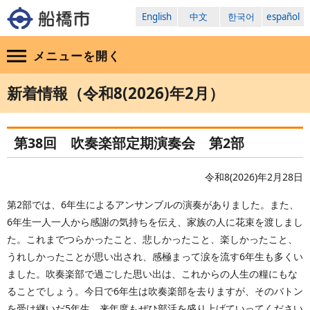
English
中文
한국어
español
メニューを
開く
新着情報（令和8(2026)年2月）
第38回 吹奏楽部定期演奏会 第2部
令和8(2026)年2月28日
第2部では、6年生によるアンサンブルの演奏がありました。また、
6年生一人一人から感謝の気持ちを伝え、家族の人に花束を渡しまし
た。これまでつらかったこと、悲しかったこと、楽しかったこと、
うれしかったことが思い出され、感極まって涙を流す6年生も多くい
ました。吹奏楽部で過ごした思い出は、これからの人生の糧にもな
ることでしょう。今日で6年生は吹奏楽部を去りますが、そのバトン
を受け継いだ5年生、来年度もぜひ部活を盛り上げていってください