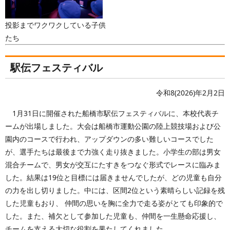
投影までワクワクしている子供
たち
駅伝フェスティバル
令和8(2026)年2月2日
1月31日に開催された船橋市駅伝フェスティバルに、本校代表チ
ームが出場しました。大会は船橋市運動公園の陸上競技場および公
園内のコースで行われ、アップダウンの多い難しいコースでした
が、選手たちは最後まで力強く走り抜きました。小学生の部は男女
混合チームで、男女が交互にたすきをつなぐ形式でレースに臨みま
した。結果は19位と目標には届きませんでしたが、どの児童も自分
の力を出し切りました。中には、区間2位という素晴らしい記録を残
した児童もおり、 仲間の思いを胸に全力で走る姿がとても印象的で
した。また、補欠として参加した児童も、仲間を一生懸命応援し、
チームを支える大切な役割を果たしてくれました。