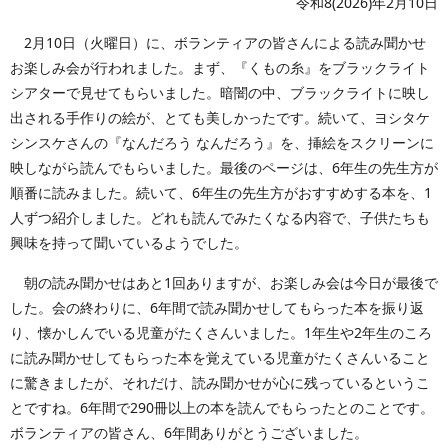
令和8(2026)年2月10日
2月10日（火曜日）に、ボランティアの皆さんによる読み聞かせ
お楽しみ会が行われました。まず、『くもの糸』をブラックライト
シアターで見せてもらいました。暗闇の中、ブラックライトに映し
出される手作りの絵が、とても美しかったです。続いて、ヨシタケ
シンスケさんの『なんだろう なんだろう』を、挿絵をスクリーンに
映しながら読んでもらいました。最後のページは、6年生の先生方が
順番に読みました。続いて、6年生の先生方がおすすめする本を、1
人ずつ紹介しました。どれも読んでみたくなる内容で、子供たちも
興味を持って聞いているようでした。
朝の読み聞かせはあと1回ありますが、お楽しみ会は今日が最後で
した。会の終わりに、6年間で読み聞かせしてもらった本を振り返
り、懐かしんでいる児童がたくさんいました。1年生や2年生のころ
に読み聞かせしてもらった本を覚えている児童がたくさんいること
に驚きましたが、それだけ、読み聞かせが心に残っているというこ
とですね。6年間で290冊以上の本を読んでもらったとのことです。
ボランティアの皆さん、6年間ありがとうございました。