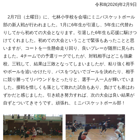
令和8(2026)年2月9日
2月7日（土曜日）に、七林小学校を会場にミニバスケットボール
部の新人戦が行われました。1月に6年生が引退し、5年生に代替わ
りしてから初めての大会となります。引退した6年生も応援に駆けつ
けてくれました。初めての大会ということで緊張もあったことと思
いますが、コートを一生懸命走り回り、良いプレーが随所に見られ
ました。4チームでの予選リーグでしたが、対戦相手はどこも強豪
校。三戦して、結果は三敗となってしまいましたが、粘り強く相手
やボールを追いかけたり、パスをつないでゴールを決めたり、相手
に競り勝ってリバウンドをとったりと、選手一人一人が輝いていま
した。接戦を惜しくも落として敗れた試合もあり、負けても差はわ
ずかだと感じました。引き続き努力すれば、次の大会は良い結果が
自ずとついてきそうです。頑張れ、ミニバスケットボール部！