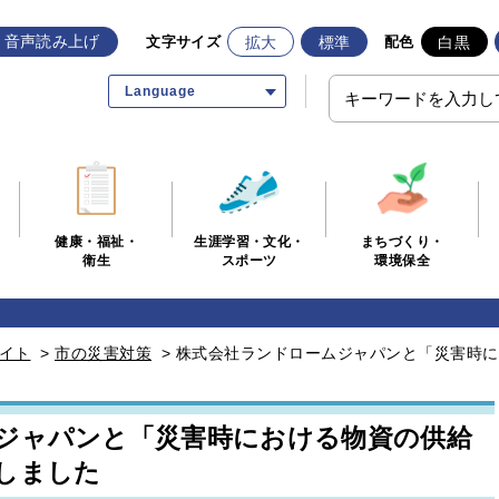
音声読み上げ
拡大
標準
白黒
文字サイズ
配色
Language
生涯学習・文化・
まちづくり・
健康・福祉・
スポーツ
環境保全
衛生
イト
>
市の災害対策
>
株式会社ランドロームジャパンと「災害時に
ジャパンと「災害時における物資の供給
しました