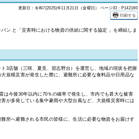
更新日：令和7(2025)年11月21日（金曜日）
ページID：P142180
印刷する
パン と「災害時における物資の供給に関する協定 」を締結しま
ット3店舗（三咲、夏見、習志野台）を運営し、地域の現状を把握
の大規模災害が発生した際に、避難所に必要な食料品や日用品な
震は今後30年以内に70％の確率で発生し、市内でも甚大な被害
被害が多発している集中豪雨や大型台風など、大規模災害時には
。
避難所へ避難される市民の皆様に、生活に必要な物資をお届けす