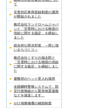
て
災害対応車両登録制度の運用
が開始されました
株式会社ランドロームジャパ
ンと「災害時における物資の
供給に関する協定」を締結し
ました
総合的な雨水対策 ～雨に強
いまちづくり～
株式会社くすりの福太郎と
「災害時における物資の供給
に関する協定」を締結しまし
た
避難所のペット受入れ場所
全国瞬時警報システムで、防
災行政無線から緊急地震速報
などを放送します。
がけ地整備費の補助制度