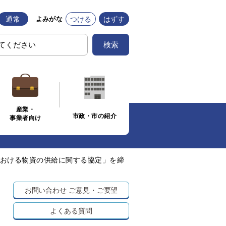
通常
つける
はずす
よみがな
検索
産業・
市政・市の紹介
事業者向け
おける物資の供給に関する協定」を締
お問い合わせ
ご意見・ご要望
よくある質問