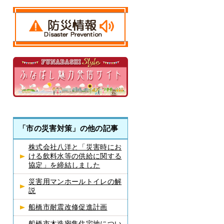
「市の災害対策」の他の記事
株式会社八洋と「災害時にお
ける飲料水等の供給に関する
協定」を締結しました
災害用マンホールトイレの解
説
船橋市耐震改修促進計画
船橋市木造密集住宅地につい