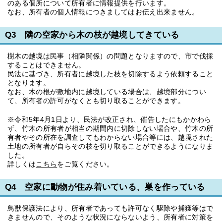
のある個所について所有者に情報提供を行います。
なお、所有者の個人情報につきましてはお伝え出来ません。
Q3 隣の空家から木の枝が越境してきている
樹木の越境は民事（相隣関係）の問題となりますので、市で伐採
することはできません。
民法に基づき、所有者に越境した枝を切除するよう依頼すること
となります。
なお、木の根が敷地内に越境している場合は、越境部分につい
て、所有者の許可がなくとも切り取ることができます。
※令和5年4月1日より、民法が改正され、催告したにもかかわら
ず、竹木の所有者が相当の期間内に切除しない場合や、竹木の所
有者やその所在を調査してもわからない場合等には、越境された
土地の所有者が自らその枝を切り取ることができるようになりま
した。
詳しくは
こちら
をご覧ください。
Q4 空家に動物が住み着いている、巣を作っている
鳥獣保護法により、所有者であっても許可なく駆除や捕獲等はで
きませんので、そのような状況にならないよう、所有者に対策を