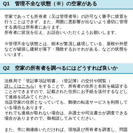
Q1 管理不全な状態（※）の空家がある
空家であっても所有者（又は管理者等）の許可なく勝手に措置を
行うことはできず、また、周囲に悪影響が出ないよう適切に管理
する責任は所有者にあります。
所有者に状況を伝え、お話合いいただくようお願いします。
※管理不全な状態とは、樹木が繁茂し越境している、屋根や外壁
などが破損し建材が落下・飛散するおそれがある、などの状態を
いいます。
Q2 空家の所有者を調べるにはどうすれば良いか
法務局で「登記事項証明書」（登記簿）の交付や閲覧（
詳しくはこちら
）をすることで、所有者の住所と名前を確認する
ことができますので、記載された住所にお手紙を送付するなどし
て連絡を試みてください。
当該空家の住所となっていても、郵便の転送サービスを利用して
いる場合もあります。
それでも連絡が取れない場合は、弁護士や司法書士が調査できる
場合がありますので、御相談してみてください。
また、市に御連絡いただければ、現地及び所有者を調査し、問題