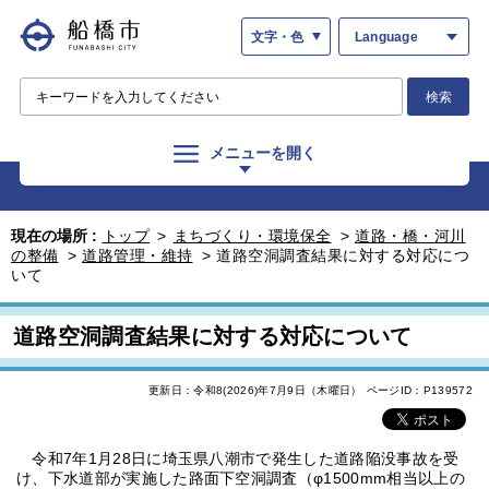
文字・色
Language
検索
メニューを開く
現在の場所 :
トップ
>
まちづくり・環境保全
>
道路・橋・河川
の整備
>
道路管理・維持
>
道路空洞調査結果に対する対応につ
いて
道路空洞調査結果に対する対応について
更新日：令和8(2026)年7月9日（木曜日）
ページID：P139572
令和7年1月28日に埼玉県八潮市で発生した道路陥没事故を受
け、下水道部が実施した路面下空洞調査（φ1500mm相当以上の