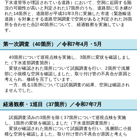
下水道管等が埋設されている道路）において、空洞に起因する陥
没の可能性が高いと判定された17箇所のうち、道路部に引き継が
れた14箇所と、道路部が平成31年3月に実施した市道（緊急輸送
道路）を対象とする道路空洞調査で空洞があると判定された26箇
所を合わせた合計40箇所について、 経過観察を実施していま
す。
第一次調査（40箇所）／令和7年4月・5月
40箇所について巡視点検を実施し、3箇所に変状を確認しまし
た（下水道部調査箇所）。
変状が確認された箇所について試掘調査を行い、2箇所で浅層
部に小規模な空洞を確認しました。取り付け管の不具合が原因と
考えられ、修繕を完了しています。
一方、残る1箇所については試掘調査の結果、空洞は確認され
ませんでした。
経過観察・1巡目（37箇所）／令和7年7月
試掘調査済みの3箇所を除く37箇所について巡視点検を実施
し、1箇所の変状を確認しました（下水道部調査箇所）。
変状が確認された箇所について試掘調査を行い、浅層部に小規
模な空洞を確認しました。取り付け管の不具合が原因と考えら