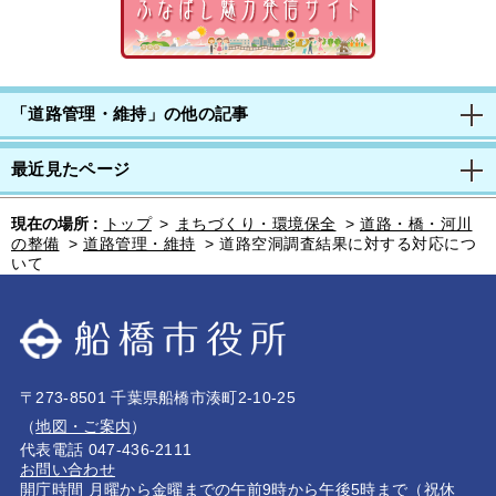
「道路管理・維持」の他の記事
最近見たページ
現在の場所 :
トップ
>
まちづくり・環境保全
>
道路・橋・河川
の整備
>
道路管理・維持
>
道路空洞調査結果に対する対応につ
いて
〒273-8501 千葉県船橋市湊町2-10-25
（
地図・ご案内
）
代表電話 047-436-2111
お問い合わせ
開庁時間 月曜から金曜までの午前9時から午後5時まで（祝休