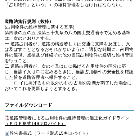
「占用物件」という。）の維持管理をしなければならない。
道路法施行規則（抜粋）
(占用物件の維持管理に関する基準)
第四条の五の五 法第三十九条の八の国土交通省令で定める基準
は、次のとおりとする。
一 道路占用者が、道路の構造若しくは交通に支障を及ぼし、又
は及ぼすこととなるおそれがないように、適切な時期に、占用物
件の巡視、点検及び修繕その他の当該占用物件の適切な維持管理
を行うこと。
二 道路占用者が、次のイ又はロに掲げる占用物件の区分に応
じ、当該イ又はロに定めるときに、当該占用物件の安全性を確認
した旨を道路管理者へ報告すること。
ロ イに掲げるもの以外のもの 占用の期間が満了した場合に
おいてこれを更新しようとするとき。
ファイルダウンロード
道路管理者による占用物件の維持管理の適正化ガイドライン
（ＰＤＦ形式149キロバイト）
報告書書式（ワード形式15キロバイト）