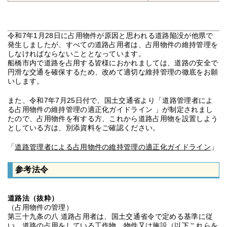
令和7年1月28日に占用物件が原因と思われる道路陥没が他県で
発生しましたが、すべての道路占用者は、占用物件の維持管理を
しなければならないこととなっています。
船橋市内で道路を占用する皆様におかれましては、道路の安全で
円滑な交通を確保するため、改めて適切な維持管理の徹底をお願
いします。
また、令和7年7月25日付で、国土交通省より「道路管理者によ
る占用物件の維持管理の適正化ガイドライン 」が制定されまし
たので、占用物件を有する方、これから道路占用物を設置しよう
としている方は、別添資料をご確認ください。
「
道路管理者による占用物件の維持管理の適正化ガイドライン
」
参考法令
道路法（抜粋）
（占用物件の管理）
第三十九条の八 道路占用者は、国土交通省令で定める基準に従
い、道路の占用をしている工作物、物件又は施設（以下これらを