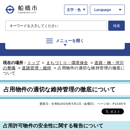
文字・色
Language
検索
メニューを開く
現在の場所 :
トップ
>
まちづくり・環境保全
>
道路・橋・河川
の整備
>
道路管理・維持
>
占用物件の適切な維持管理の徹底に
ついて
占用物件の適切な維持管理の徹底について
更新日：令和8(2026)年5月1日（金曜日）
ページID：P134976
占用許可物件の安全性に関する報告について