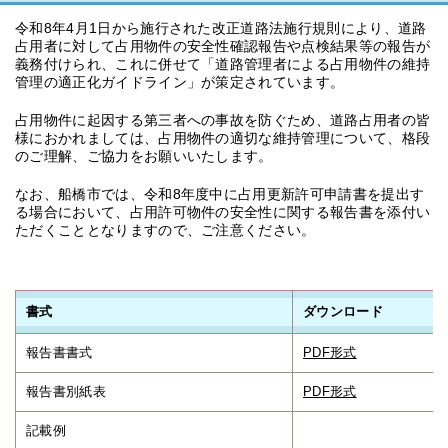
令和8年4月1日から施行された改正道路法施行規則により、道路
占用者に対して占用物件の安全性確認報告や点検結果等の報告が
義務付けられ、これに併せて「道路管理者による占用物件の維持
管理の適正化ガイドライン」が策定されています。
占用物件に起因する第三者への事故を防ぐため、道路占用者の皆
様におかれましては、占用物件の適切な維持管理について、格段
のご理解、ご協力をお願いいたします。
なお、船橋市では、令和8年度中に占用更新許可申請書を提出す
る場合において、占用許可物件の安全性に関する報告書を添付い
ただくこととなりますので、ご注意ください。
書式
ダウンロード
報告書書式
PDF形式
報告書別紙表
PDF形式
記載例