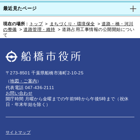
最近見たページ
現在の場所 :
トップ
>
まちづくり・環境保全
>
道路・橋・河川
の整備
>
道路管理・維持
>
道路占用工事情報の公開開始につい
て
〒273-8501 千葉県船橋市湊町2-10-25
（
地図・ご案内
）
代表電話 047-436-2111
お問い合わせ
開庁時間 月曜から金曜までの午前9時から午後5時まで（祝休
日・年末年始を除く）
サイトマップ