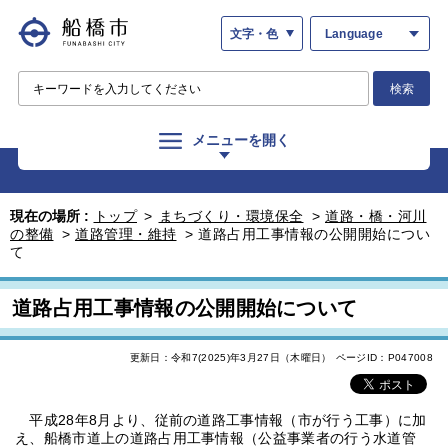
文字・色
Language
検索
メニューを開く
現在の場所 :
トップ
>
まちづくり・環境保全
>
道路・橋・河川
の整備
>
道路管理・維持
>
道路占用工事情報の公開開始につい
て
道路占用工事情報の公開開始について
更新日：令和7(2025)年3月27日（木曜日）
ページID：P047008
平成28年8月より、従前の道路工事情報（市が行う工事）に加
え、船橋市道上の道路占用工事情報（公益事業者の行う水道管