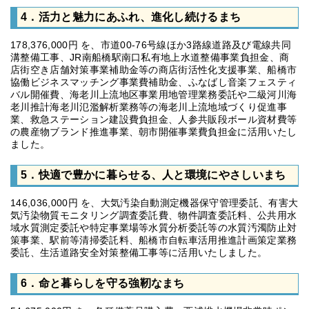
4．活力と魅力にあふれ、進化し続けるまち
178,376,000円 を、市道00‐76号線ほか3路線道路及び電線共同
溝整備工事、JR南船橋駅南口私有地上水道整備事業負担金、商
店街空き店舗対策事業補助金等の商店街活性化支援事業、船橋市
協働ビジネスマッチング事業費補助金、ふなばし音楽フェスティ
バル開催費、海老川上流地区事業用地管理業務委託や二級河川海
老川推計海老川氾濫解析業務等の海老川上流地域づくり促進事
業、救急ステーション建設費負担金、人参共販段ボール資材費等
の農産物ブランド推進事業、朝市開催事業費負担金に活用いたし
ました。
5．快適で豊かに暮らせる、人と環境にやさしいまち
146,036,000円 を、大気汚染自動測定機器保守管理委託、有害大
気汚染物質モニタリング調査委託費、物件調査委託料、公共用水
域水質測定委託や特定事業場等水質分析委託等の水質汚濁防止対
策事業、駅前等清掃委託料、船橋市自転車活用推進計画策定業務
委託、生活道路安全対策整備工事等に活用いたしました。
6．命と暮らしを守る強靭なまち