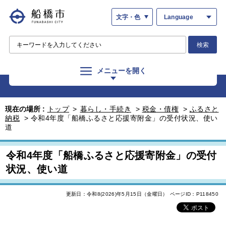
文字・色
Language
検索
メニューを開く
現在の場所 :
トップ
>
暮らし・手続き
>
税金・債権
>
ふるさと
納税
>
令和4年度「船橋ふるさと応援寄附金」の受付状況、使い
道
令和4年度「船橋ふるさと応援寄附金」の受付
状況、使い道
更新日：令和8(2026)年5月15日（金曜日）
ページID：P118450