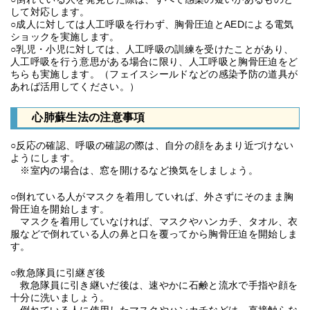
して対応します。
○成人に対しては人工呼吸を行わず、胸骨圧迫とAEDによる電気
ショックを実施します。
○乳児・小児に対しては、人工呼吸の訓練を受けたことがあり、
人工呼吸を行う意思がある場合に限り、人工呼吸と胸骨圧迫をど
ちらも実施します。（フェイスシールドなどの感染予防の道具が
あれば活用してください。）
心肺蘇生法の注意事項
○反応の確認、呼吸の確認の際は、自分の顔をあまり近づけない
ようにします。
※室内の場合は、窓を開けるなど換気をしましょう。
○倒れている人がマスクを着用していれば、外さずにそのまま胸
骨圧迫を開始します。
マスクを着用していなければ、マスクやハンカチ、タオル、衣
服などで倒れている人の鼻と口を覆ってから胸骨圧迫を開始しま
す。
○救急隊員に引継ぎ後
救急隊員に引き継いだ後は、速やかに石鹸と流水で手指や顔を
十分に洗いましょう。