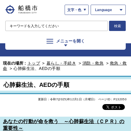
文字・色
Language
検索
メニューを開く
現在の場所 :
トップ
>
暮らし・手続き
>
消防・救急
>
救急・救
命
>
心肺蘇生法、AEDの手順
心肺蘇生法、AEDの手順
更新日：令和7(2025)年12月1日（月曜日）
ページID：P132050
あなたの行動が命を救う ～心肺蘇生法（ＣＰＲ）の
重要性～