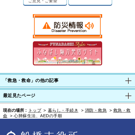
ご意見・ご要望
「救急・救命」の他の記事
最近見たページ
現在の場所 :
トップ
>
暮らし・手続き
>
消防・救急
>
救急・救
命
>
心肺蘇生法、AEDの手順